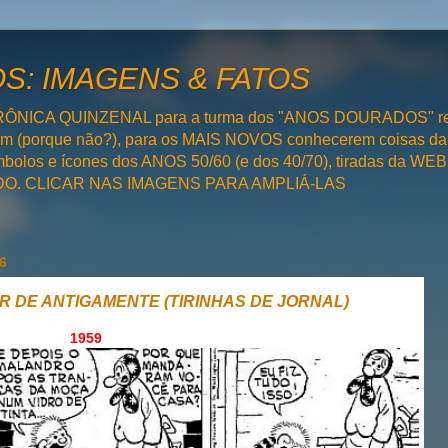
: IMAGENS & FATOS
RÔNICA QUINZENAL para a turma dos "ANOS DOURADOS" rel
bém (porque não?), para os MAIS NOVOS conhecerem coisas da
olos e ícones dos ANOS 50/60 (e dos 40/70), tiradas da WEB 
SADO. CLICAR NAS IMAGENS PARA AMPLIÁ-LAS
6
OR DE ANTIGAMENTE (TIRINHAS DE JORNAL)
1959