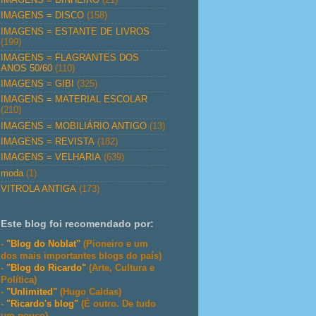
IMAGENS = DISCO
(158)
IMAGENS = ESTANTE DE LIVROS
(199)
IMAGENS = FLAGRANTES DOS
ANOS 50/60
(110)
IMAGENS = GIBI
(325)
IMAGENS = MATERIAL ESCOLAR
(210)
IMAGENS = MOBILIÁRIO ANTIGO
(13)
IMAGENS = REVISTA
(182)
IMAGENS = VELHARIA
(639)
moda
(1)
VITROLA ANTIGA
(173)
Este blog foi recomendado por:
-
"Blog do Noblat"
(Pioneiro e um
dos mais importantes blogs do país)
-
"Blog do Ricardo"
(Arte, Cultura e
Política)
-
"Unlimited"
(Hugo Caldas)
-
"Ricardo's blog"
(É outro. De tudo
um pouco)