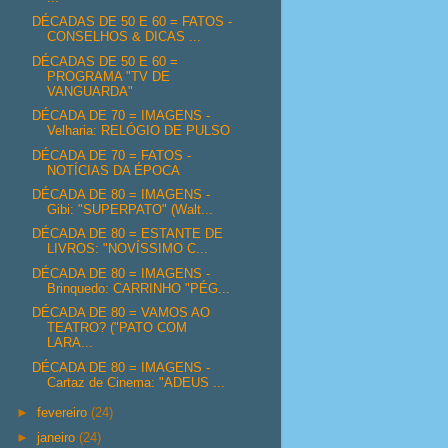
DÉCADAS DE 50 E 60 = FATOS -
CONSELHOS & DICAS ...
DÉCADAS DE 50 E 60 =
PROGRAMA "TV DE
VANGUARDA"
DÉCADA DE 70 = IMAGENS -
Velharia: RELÓGIO DE PULSO
DÉCADA DE 70 = FATOS -
NOTÍCIAS DA ÉPOCA
DÉCADA DE 80 = IMAGENS -
Gibi: "SUPERPATO" (Walt...
DÉCADA DE 80 = ESTANTE DE
LIVROS: "NOVÍSSIMO C...
DÉCADA DE 80 = IMAGENS -
Brinquedo: CARRINHO "PÉG...
DÉCADA DE 80 = VAMOS AO
TEATRO? ("PATO COM
LARA...
DÉCADA DE 80 = IMAGENS -
Cartaz de Cinema: "ADEUS ...
►
fevereiro
(24)
►
janeiro
(24)