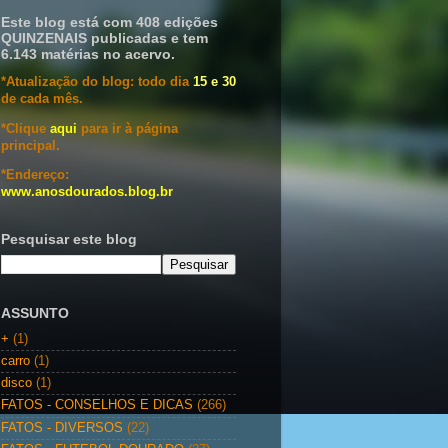
Este blog está com 408 edições
QUINZENAIS publicadas e tem
6.143 matérias no acervo.
*Atualização do blog: todo dia
15 e 30
de cada mês.
*Clique
aqui
para ir à página
principal.
*Endereço:
www.anosdourados.blog.br
Pesquisar este blog
ASSUNTO
+
(1)
carro
(1)
disco
(1)
FATOS - CONSELHOS E DICAS
(266)
FATOS - DIVERSOS
(22)