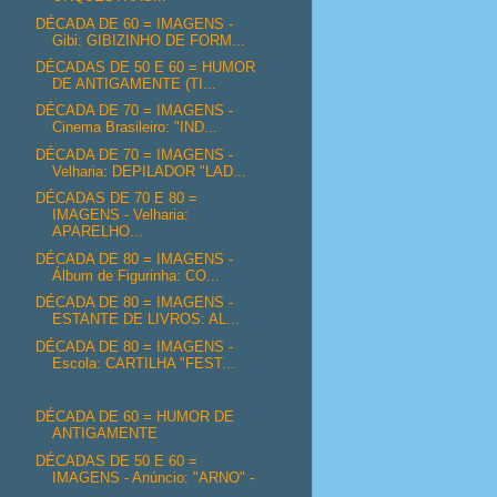
DÉCADA DE 60 = IMAGENS -
Gibi: GIBIZINHO DE FORM...
DÉCADAS DE 50 E 60 = HUMOR
DE ANTIGAMENTE (TI...
DÉCADA DE 70 = IMAGENS -
Cinema Brasileiro: "IND...
DÉCADA DE 70 = IMAGENS -
Velharia: DEPILADOR "LAD...
DÉCADAS DE 70 E 80 =
IMAGENS - Velharia:
APARELHO...
DÉCADA DE 80 = IMAGENS -
Álbum de Figurinha: CO...
DÉCADA DE 80 = IMAGENS -
ESTANTE DE LIVROS: AL...
DÉCADA DE 80 = IMAGENS -
Escola: CARTILHA "FEST...
DÉCADA DE 60 = HUMOR DE
ANTIGAMENTE
DÉCADAS DE 50 E 60 =
IMAGENS - Anúncio: "ARNO" -
...