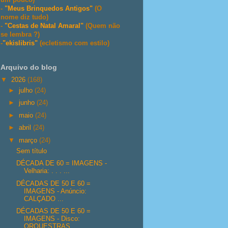
-
"Meus Brinquedos Antigos"
(O
nome diz tudo)
-
"Cestas de Natal Amaral"
(Quem não
se lembra ?)
-
"ekislibris"
(ecletismo com estilo)
Arquivo do blog
▼
2026
(168)
►
julho
(24)
►
junho
(24)
►
maio
(24)
►
abril
(24)
▼
março
(24)
Sem título
DÉCADA DE 60 = IMAGENS -
Velharia: . . . ...
DÉCADAS DE 50 E 60 =
IMAGENS - Anúncio:
CALÇADO ...
DÉCADAS DE 50 E 60 =
IMAGENS - Disco:
ORQUESTRAS...