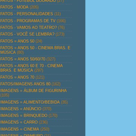
FATOS - FUTEBOL DOURADO
(27)
FATOS - MODA
(205)
FATOS - PERSONALIDADES
(11)
FATOS - PROGRAMAS DE TV
(166)
FATOS - VAMOS AO TEATRO?
(76)
FATOS - VOCÊ SE LEMBRA?
(173)
FATOS = ANOS 50
(24)
FATOS = ANOS 50 - CINEMA BRAS. E
MÚSICA
(80)
FATOS = ANOS 50/60/70
(327)
FATOS = ANOS 60 E 70 - CINEMA
BRAS. E MÚSICA
(297)
FATOS = ANOS 70
(121)
FATOS/IMAGENS ANOS 80
(162)
IMAGENS = ÁLBUM DE FIGURINHA
(105)
IMAGENS = ALIMENTO/BEBIDA
(35)
IMAGENS = ANÚNCIO
(370)
IMAGENS = BRINQUEDO
(170)
IMAGENS = CARRO
(236)
IMAGENS = CINEMA
(250)
IMAGENS = DINHEIRO
(21)