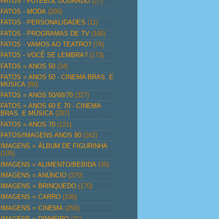
FATOS - FUTEBOL DOURADO
(27)
FATOS - MODA
(205)
FATOS - PERSONALIDADES
(11)
FATOS - PROGRAMAS DE TV
(166)
FATOS - VAMOS AO TEATRO?
(76)
FATOS - VOCÊ SE LEMBRA?
(173)
FATOS = ANOS 50
(24)
FATOS = ANOS 50 - CINEMA BRAS. E
MÚSICA
(80)
FATOS = ANOS 50/60/70
(327)
FATOS = ANOS 60 E 70 - CINEMA
BRAS. E MÚSICA
(297)
FATOS = ANOS 70
(121)
FATOS/IMAGENS ANOS 80
(162)
IMAGENS = ÁLBUM DE FIGURINHA
(105)
IMAGENS = ALIMENTO/BEBIDA
(35)
IMAGENS = ANÚNCIO
(370)
IMAGENS = BRINQUEDO
(170)
IMAGENS = CARRO
(236)
IMAGENS = CINEMA
(250)
IMAGENS = DINHEIRO
(21)