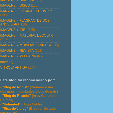
IMAGENS = DISCO
(158)
IMAGENS = ESTANTE DE LIVROS
(199)
IMAGENS = FLAGRANTES DOS
ANOS 50/60
(110)
IMAGENS = GIBI
(325)
IMAGENS = MATERIAL ESCOLAR
(210)
IMAGENS = MOBILIÁRIO ANTIGO
(13)
IMAGENS = REVISTA
(182)
IMAGENS = VELHARIA
(639)
moda
(1)
VITROLA ANTIGA
(173)
Este blog foi recomendado por:
-
"Blog do Noblat"
(Pioneiro e um
dos mais importantes blogs do país)
-
"Blog do Ricardo"
(Arte, Cultura e
Política)
-
"Unlimited"
(Hugo Caldas)
-
"Ricardo's blog"
(É outro. De tudo
um pouco)