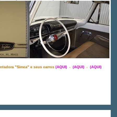
ontadora "Simca" e seus carros
(AQUI)
-
(AQUI)
-
(AQUI)