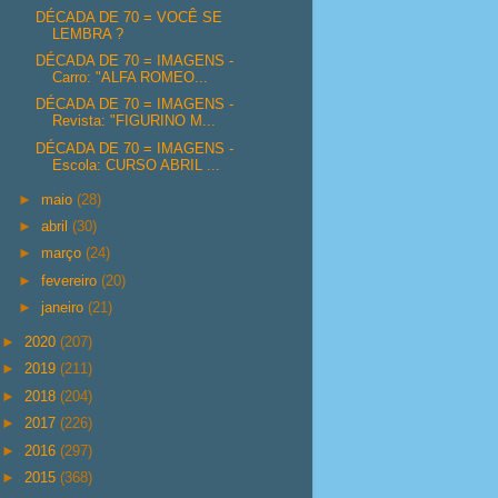
DÉCADA DE 70 = VOCÊ SE
LEMBRA ?
DÉCADA DE 70 = IMAGENS -
Carro: "ALFA ROMEO...
DÉCADA DE 70 = IMAGENS -
Revista: "FIGURINO M...
DÉCADA DE 70 = IMAGENS -
Escola: CURSO ABRIL ...
►
maio
(28)
►
abril
(30)
►
março
(24)
►
fevereiro
(20)
►
janeiro
(21)
►
2020
(207)
►
2019
(211)
►
2018
(204)
►
2017
(226)
►
2016
(297)
►
2015
(368)