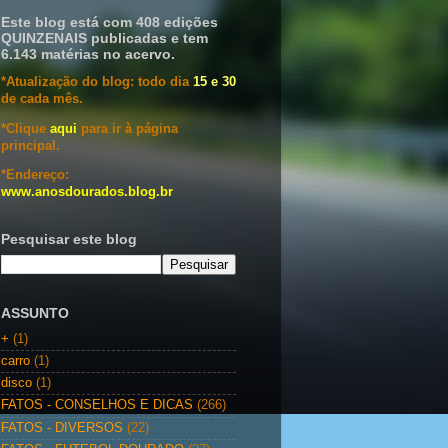
Este blog está com 408 edições
QUINZENAIS publicadas e tem
6.143 matérias no acervo.
*Atualização do blog: todo dia
15 e 30
de cada mês.
*Clique
aqui
para ir à página
principal.
*Endereço:
www.anosdourados.blog.br
Pesquisar este blog
ASSUNTO
+
(1)
carro
(1)
disco
(1)
FATOS - CONSELHOS E DICAS
(266)
FATOS - DIVERSOS
(22)