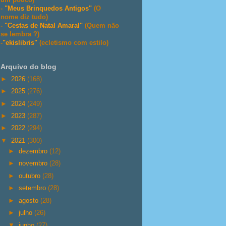
-
"Meus Brinquedos Antigos"
(O
nome diz tudo)
-
"Cestas de Natal Amaral"
(Quem não
se lembra ?)
-
"ekislibris"
(ecletismo com estilo)
Arquivo do blog
►
2026
(168)
►
2025
(276)
►
2024
(249)
►
2023
(287)
►
2022
(294)
▼
2021
(300)
►
dezembro
(12)
►
novembro
(28)
►
outubro
(28)
►
setembro
(28)
►
agosto
(28)
►
julho
(26)
▼
junho
(27)