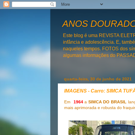
ANOS DOURADOS
Este blog é uma REVISTA ELET
infância e adolescência. E, tam
naqueles tempos. FOTOS dos símb
algumas informações do PAS
quarta-feira, 30 de junho de 2021
IMAGENS - Carro: SIMCA TUF
Em
1964
a
SIMCA DO BRASIL
lanç
mais aprimorada e robusta do fraqu