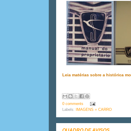
Leia matérias sobre a histórica m
0 comments
Labels:
IMAGENS = CARRO
QUADRO DE AVISOS