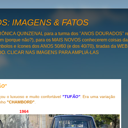
: IMAGENS & FATOS
RÔNICA QUINZENAL para a turma dos "ANOS DOURADOS" rel
bém (porque não?), para os MAIS NOVOS conhecerem coisas da
olos e ícones dos ANOS 50/60 (e dos 40/70), tiradas da WEB 
SADO. CLICAR NAS IMAGENS PARA AMPLIÁ-LAS
ÃO"
ou o luxuoso e muito confortável
"TUFÃO"
. Era uma variação
inho
"CHAMBORD"
.
1964