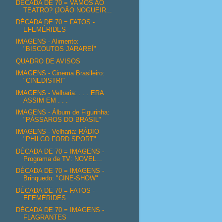
DÉCADA DE 70 = VAMOS AO
TEATRO? (JOÃO NOGUEIR...
DÉCADA DE 70 = FATOS -
EFEMÉRIDES
IMAGENS - Alimento:
"BISCOUTOS JARAREÍ"
QUADRO DE AVISOS
IMAGENS - Cinema Brasileiro:
"CINEDISTRI"
IMAGENS - Velharia: . . . ERA
ASSIM EM . . .
IMAGENS - Álbum de Figurinha:
"PÁSSAROS DO BRASIL"
IMAGENS - Velharia: RÁDIO
"PHILCO FORD SPORT"
DÉCADA DE 70 = IMAGENS -
Programa de TV: NOVEL...
DÉCADA DE 70 = IMAGENS -
Brinquedo: "CINE-SHOW"
DÉCADA DE 70 = FATOS -
EFEMÉRIDES
DÉCADA DE 70 = IMAGENS -
FLAGRANTES