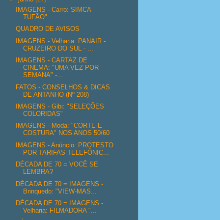
IMAGENS - Carro: SIMCA
TUFÃO"
QUADRO DE AVISOS
IMAGENS - Velharia: PANAIR -
CRUZEIRO DO SUL - ...
IMAGENS - CARTAZ DE
CINEMA: "UMA VEZ POR
SEMANA" -...
FATOS - CONSELHOS & DICAS
DE ANTANHO (Nº 208)
IMAGENS - Gibi: "SELEÇÕES
COLORIDAS"
IMAGENS - Moda: "CORTE E
COSTURA" NOS ANOS 50/60
IMAGENS - Anúncio: PROTESTO
POR TARIFAS TELEFÔNIC...
DÉCADA DE 70 = VOCÊ SE
LEMBRA?
DÉCADA DE 70 = IMAGENS -
Brinquedo: "VIEW-MAS...
DÉCADA DE 70 = IMAGENS -
Velharia: FILMADORA "...