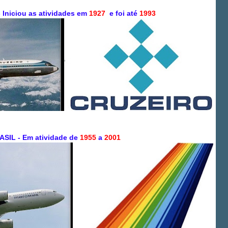
Iniciou as atividades em
1927
e foi até
1993
SIL - Em atividade de
1955
a
2001