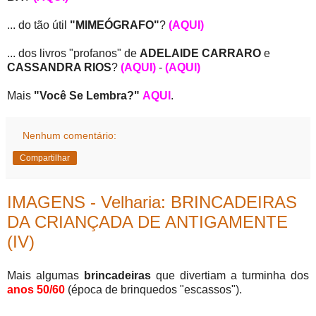
... do tão útil
"MIMEÓGRAFO"
?
(AQUI)
... dos livros "profanos" de
ADELAIDE CARRARO
e
CASSANDRA RIOS
?
(AQUI)
-
(AQUI)
Mais
"Você Se Lembra?"
AQUI
.
Nenhum comentário:
Compartilhar
IMAGENS - Velharia: BRINCADEIRAS
DA CRIANÇADA DE ANTIGAMENTE
(IV)
Mais algumas
brincadeiras
que divertiam a turminha dos
anos 50/60
(época de brinquedos "escassos").