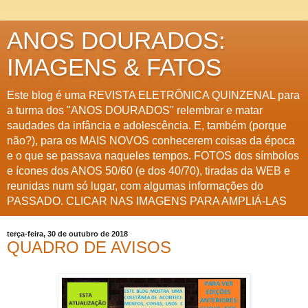
ANOS DOURADOS:
IMAGENS & FATOS
Este blog é uma REVISTA ELETRÔNICA QUINZENAL para
a turma dos "ANOS DOURADOS" relembrar e matar
saudades da infância e adolescência. E, também (porque
não?), para os MAIS NOVOS conhecerem coisas da época
e o que se passava naqueles tempos. FOTOS dos símbolos
e ícones dos ANOS 50/60 (e dos 40/70), tiradas da WEB e
reunidas num só lugar, com algumas informações do
PASSADO. CLICAR NAS IMAGENS PARA AMPLIÁ-LAS
terça-feira, 30 de outubro de 2018
QUADRO DE AVISOS