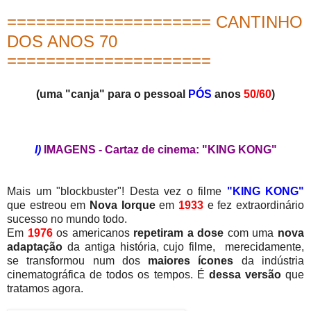
===================== CANTINHO
DOS ANOS 70
=====================
(uma "canja" para o pessoal
PÓS
anos
50/60
)
I)
IMAGENS - Cartaz de cinema: "KING KONG"
Mais um "blockbuster"! Desta vez o filme
"KING KONG"
que estreou em
Nova Iorque
em
1933
e fez extraordinário
sucesso no mundo todo.
Em
1976
os americanos
repetiram a dose
com uma
nova
adaptação
da antiga história, cujo filme, merecidamente,
se transformou num dos
maiores ícones
da indústria
cinematográfica de todos os tempos. É
dessa versão
que
tratamos agora.