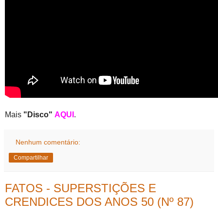
Mais
"Disco"
AQUI
.
Nenhum comentário:
Compartilhar
FATOS - SUPERSTIÇÕES E
CRENDICES DOS ANOS 50 (Nº 87)