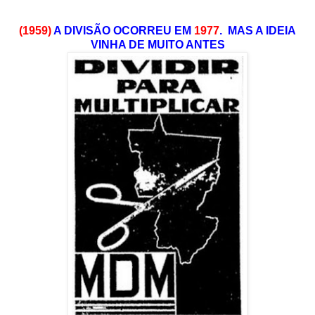
(1959)
A DIVISÃO OCORREU EM
1977
. MAS A IDEIA
VINHA DE MUITO ANTES