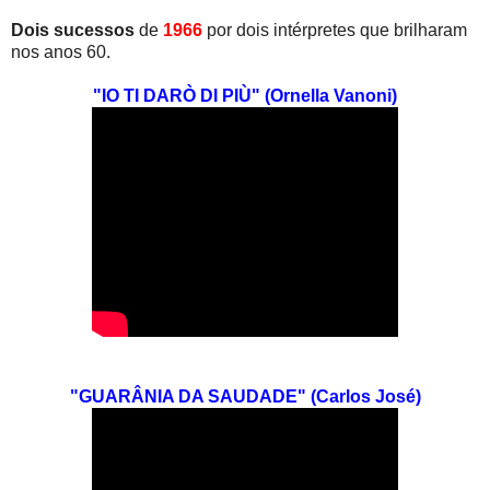
Dois sucessos
de
1966
por dois intérpretes que brilharam
nos anos 60.
"IO TI DARÒ DI PIÙ" (Ornella Vanoni)
"GUARÂNIA DA SAUDADE" (Carlos José)