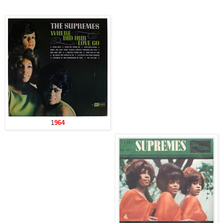
1
964