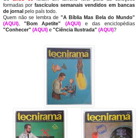
formadas por
fascículos semanais vendidos em bancas
de jornal
pelo país todo.
Quem não se lembra de
"A Bíblia Mas Bela do Mundo"
(AQUI)
,
"Bom Apetite"
(AQUI)
e das enciclopédias
"Conhecer"
(AQUI)
e
"Ciência Ilustrada"
(AQUI)
?