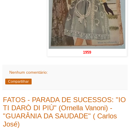
1959
Nenhum comentário:
Compartilhar
FATOS - PARADA DE SUCESSOS: "IO
TI DARÒ DI PIÙ" (Ornella Vanoni) -
"GUARÂNIA DA SAUDADE" ( Carlos
José)