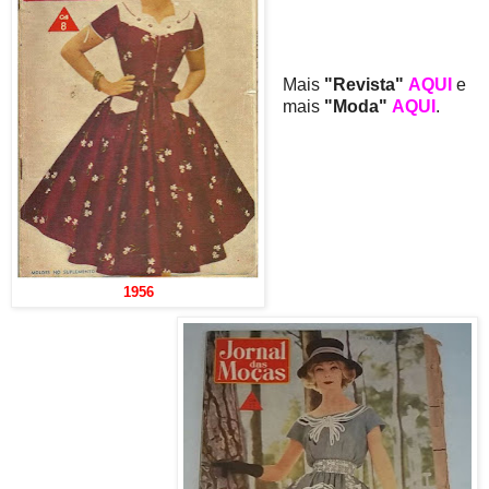
Mais
"Revista"
AQUI
e
mais
"Moda"
AQUI
.
1956