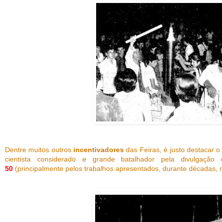
Dentre muitos outros
incentivadores
das Feiras, é justo destacar
cientista considerado e grande batalhador pela divulgaç
50
(principalmente pelos trabalhos apresentados, durante décadas, n