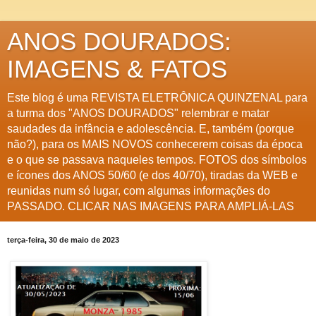
ANOS DOURADOS:
IMAGENS & FATOS
Este blog é uma REVISTA ELETRÔNICA QUINZENAL para
a turma dos "ANOS DOURADOS" relembrar e matar
saudades da infância e adolescência. E, também (porque
não?), para os MAIS NOVOS conhecerem coisas da época
e o que se passava naqueles tempos. FOTOS dos símbolos
e ícones dos ANOS 50/60 (e dos 40/70), tiradas da WEB e
reunidas num só lugar, com algumas informações do
PASSADO. CLICAR NAS IMAGENS PARA AMPLIÁ-LAS
terça-feira, 30 de maio de 2023