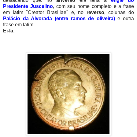
destacando que: no
anverso
ela teria a
efígie do
Presidente Juscelino
, com seu nome completo e a frase
em latim "Creator Brasiliae" e, no
reverso
, colunas do
Palácio da Alvorada (entre ramos de oliveira)
e outra
frase em latim.
Ei-la: