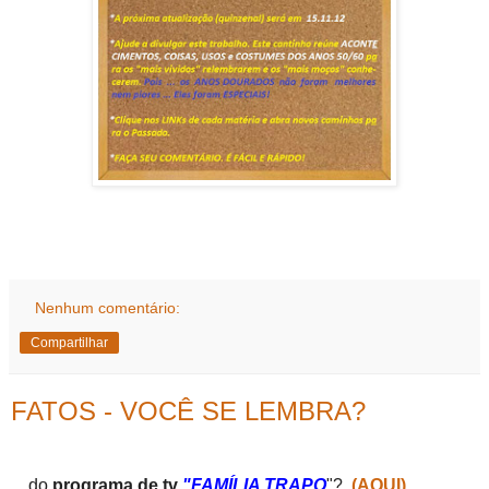
Nenhum comentário:
Compartilhar
FATOS - VOCÊ SE LEMBRA?
...
do
programa de tv
"FAMÍLIA TRAPO
"?
(AQUI)