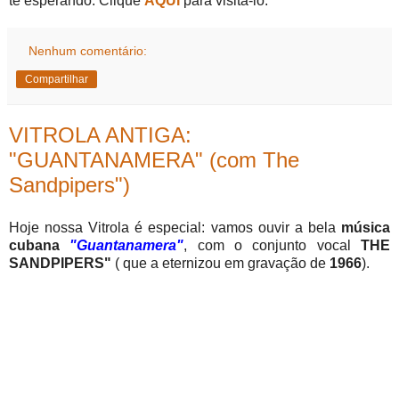
te esperando. Clique
AQUI
para visitá-lo.
Nenhum comentário:
Compartilhar
VITROLA ANTIGA:
"GUANTANAMERA" (com The
Sandpipers")
Hoje nossa Vitrola é especial: vamos ouvir a bela
música
cubana
"Guantanamera"
, com o conjunto vocal
THE
SANDPIPERS"
( que a eternizou em gravação de
1966
).