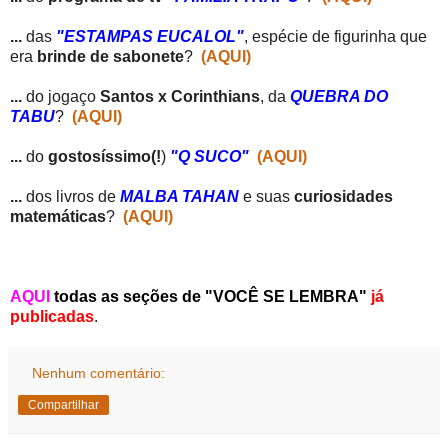
...
das
"ESTAMPAS EUCALOL"
, espécie de figurinha que
era
brinde de sabonete
?
(AQUI)
...
do jogaço
Santos x Corinthians
, da
QUEBRA DO
TABU
?
(AQUI)
...
do
gostosíssimo(!
)
"Q SUCO"
(AQUI)
...
dos livros de
MALBA TAHAN
e suas
curiosidades
matemáticas
?
(AQUI)
AQU
I
todas as seções de "VOCÊ SE LEMBRA"
já
publicadas
.
Nenhum comentário:
Compartilhar