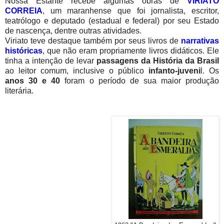
Nossa Estante recebe algumas obras de
VIRIATO
CORREI
A
, um maranhense que foi jornalista, escritor,
teatrólogo e deputado (estadual e federal) por seu Estado
de nascença, dentre outras atividades.
Viriato teve destaque também por seus livros de
narrativas
históricas
, que não eram propriamente livros didáticos. Ele
tinha a intenção de levar
passagens da História da Brasil
ao leitor comum, inclusive o público
infanto-juveni
l. Os
anos 30 e 40
foram o período de sua maior produção
literária.