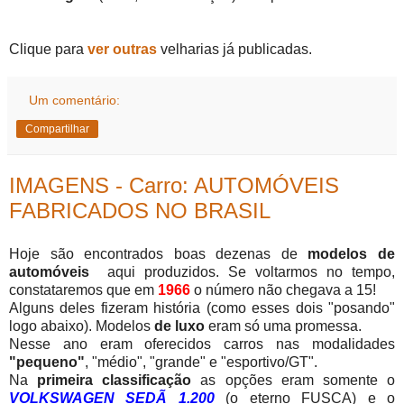
Clique para
ver outras
velharias já publicadas.
Um comentário:
Compartilhar
IMAGENS - Carro: AUTOMÓVEIS
FABRICADOS NO BRASIL
Hoje são encontrados boas dezenas de
modelos de
automóveis
aqui produzidos. Se voltarmos no tempo,
constataremos que em
1966
o número não chegava a 15!
Alguns deles fizeram história (como esses dois "posando"
logo abaixo). Modelos
de luxo
eram só uma promessa.
Nesse ano eram oferecidos carros nas modalidades
"pequeno"
, "médio", "grande" e "esportivo/GT".
Na
primeira classificação
as opções eram somente o
VOLKSWAGEN SEDÃ 1.2
00
(o eterno FUSCA) e o