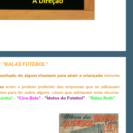
ha: "BALAS FUTEBOL"
nhado de algum chamariz para atrair a criançada
remonta
as
eram o produto preferido das empresas que se utilizavam
 nomes para ler sobre alguns casos que adotavam esse recurso:
uinha"
-
"Cine-Bala"
-
"Ídolos do Futebol"
-
"Balas Ruth"
.