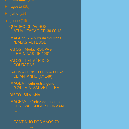
►
agosto
(18)
►
julho
(16)
▼
junho
(18)
QUADRO DE AVISOS -
ATUALIZAÇÃO DE 30.06.18 ...
IMAGENS - Álbum de figurinha:
"BALAS FUTEBOL"
FATOS - Moda: ROUPAS
FEMININAS DE 1961
FATOS - EFEMÉRIDES
DOURADAS
FATOS - CONSELHOS & DICAS
DE ANTANHO (Nº 149)
IMAGEM - Gibi estrangeiro:
"CAPTAIN MARVEL" - "BAT...
DISCO: SILVINHA
IMAGENS - Cartaz de cinema:
FESTIVAL ROGER CORMAN
...
=====================
CANTINHO DOS ANOS 70
=======...