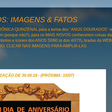
: IMAGENS & FATOS
RÔNICA QUINZENAL para a turma dos "ANOS DOURADOS" rel
bém (porque não?), para os MAIS NOVOS conhecerem coisas da
olos e ícones dos ANOS 50/60 (e dos 40/70), tiradas da WEB 
SADO. CLICAR NAS IMAGENS PARA AMPLIÁ-LAS
AÇÃO DE 30.06.18 - (PRÓXIMA: 15/07)