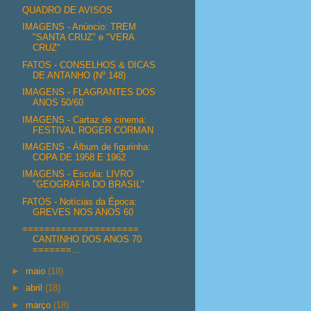
QUADRO DE AVISOS
IMAGENS - Anúncio: TREM
"SANTA CRUZ" e "VERA
CRUZ"
FATOS - CONSELHOS & DICAS
DE ANTANHO (Nº 148)
IMAGENS - FLAGRANTES DOS
ANOS 50/60
IMAGENS - Cartaz de cinema:
FESTIVAL ROGER CORMAN
IMAGENS - Álbum de figurinha:
COPA DE 1958 E 1962
IMAGENS - Escola: LIVRO
"GEOGRAFIA DO BRASIL"
FATOS - Notícias da Época:
GREVES NOS ANOS 60
=====================
CANTINHO DOS ANOS 70
=======...
►
maio
(18)
►
abril
(18)
►
março
(18)