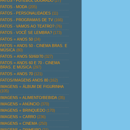
FATOS - FUTEBOL DOURADO
(27)
FATOS - MODA
(205)
FATOS - PERSONALIDADES
(11)
FATOS - PROGRAMAS DE TV
(166)
FATOS - VAMOS AO TEATRO?
(76)
FATOS - VOCÊ SE LEMBRA?
(173)
FATOS = ANOS 50
(24)
FATOS = ANOS 50 - CINEMA BRAS. E
MÚSICA
(80)
FATOS = ANOS 50/60/70
(327)
FATOS = ANOS 60 E 70 - CINEMA
BRAS. E MÚSICA
(297)
FATOS = ANOS 70
(121)
FATOS/IMAGENS ANOS 80
(162)
IMAGENS = ÁLBUM DE FIGURINHA
(105)
IMAGENS = ALIMENTO/BEBIDA
(35)
IMAGENS = ANÚNCIO
(370)
IMAGENS = BRINQUEDO
(170)
IMAGENS = CARRO
(236)
IMAGENS = CINEMA
(250)
IMAGENS = DINHEIRO
(21)