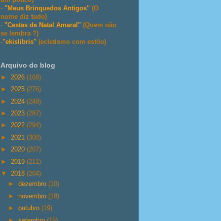
-
"Meus Brinquedos Antigos"
(O
nome diz tudo)
-
"Cestas de Natal Amaral"
(Quem não
se lembra ?)
-
"ekislibris"
(ecletismo com estilo)
Arquivo do blog
►
2026
(168)
►
2025
(276)
►
2024
(249)
►
2023
(287)
►
2022
(294)
►
2021
(300)
►
2020
(207)
►
2019
(211)
▼
2018
(204)
►
dezembro
(10)
►
novembro
(18)
►
outubro
(19)
►
setembro
(15)