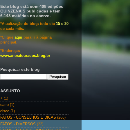
Este blog está com 408 edições
QUINZENAIS publicadas e tem
6.143 matérias no acervo.
*Atualização do blog: todo dia
15 e 30
de cada mês.
*Clique
aqui
para ir à página
principal.
*Endereço:
www.anosdourados.blog.br
Pesquisar este blog
ASSUNTO
+
(1)
carro
(1)
disco
(1)
FATOS - CONSELHOS E DICAS
(266)
FATOS - DIVERSOS
(22)