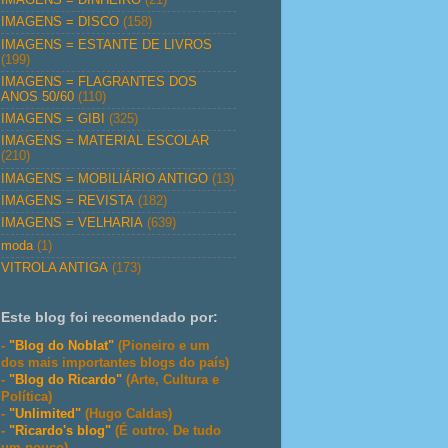
IMAGENS = DISCO
(158)
IMAGENS = ESTANTE DE LIVROS
(199)
IMAGENS = FLAGRANTES DOS
ANOS 50/60
(110)
IMAGENS = GIBI
(325)
IMAGENS = MATERIAL ESCOLAR
(210)
IMAGENS = MOBILIÁRIO ANTIGO
(13)
IMAGENS = REVISTA
(182)
IMAGENS = VELHARIA
(639)
moda
(1)
VITROLA ANTIGA
(173)
Este blog foi recomendado por:
-
"Blog do Noblat"
(Pioneiro e um
dos mais importantes blogs do país)
-
"Blog do Ricardo"
(Arte, Cultura e
Política)
-
"Unlimited"
(Hugo Caldas)
-
"Ricardo's blog"
(É outro. De tudo
um pouco)