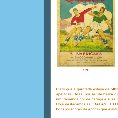
1938
Claro que a garotada estava
de olh
apetitosa). Aliás, por ser de
baixa q
um tremenda dor de barriga e suas 
Hoje destacamos as
"BALAS FUTE
bons jogadores da época) que existi