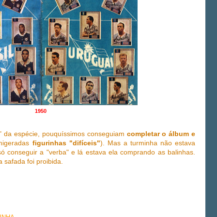
1950
 da espécie, pouquíssimos conseguiam
completar o álbum e
migeradas
figurinhas "difíceis"
). Mas a turminha não estava
 só conseguir a "verba" e lá estava ela comprando as balinhas.
safada foi proibida.