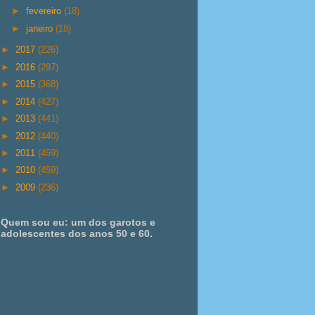
►
fevereiro
(18)
►
janeiro
(18)
►
2017
(226)
►
2016
(297)
►
2015
(368)
►
2014
(427)
►
2013
(441)
►
2012
(440)
►
2011
(459)
►
2010
(459)
►
2009
(236)
Quem sou eu: um dos garotos e
adolescentes dos anos 50 e 60.