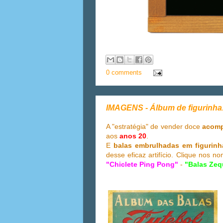
0 comments
IMAGENS - Álbum de figurin
A "estratégia" de vender doce
acompa
aos
anos 20
.
E
balas embrulhadas em figurinh
desse eficaz artifício. Clique nos
"Chiclete Ping Pong"
-
"Balas Zeq