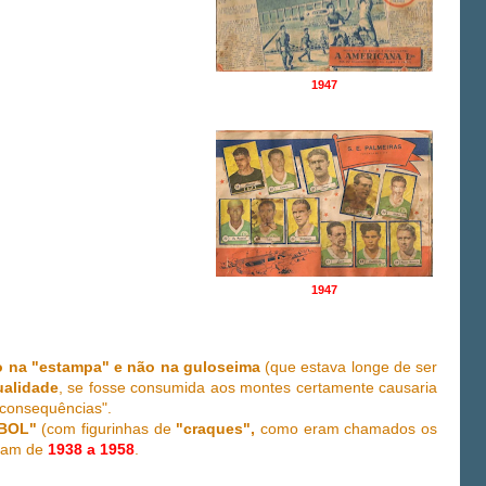
1947
1947
o na "estampa" e não na guloseima
(que estava longe de ser
ualidade
, se fosse consumida aos montes certamente causaria
"consequências".
BOL"
(com figurinhas de
"craques",
como eram chamados os
ram
de
1938 a 1958
.