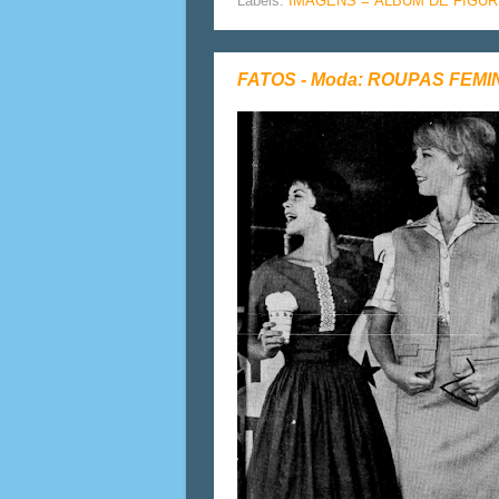
Labels:
IMAGENS = ÁLBUM DE FIGUR
FATOS - Moda: ROUPAS FEMI