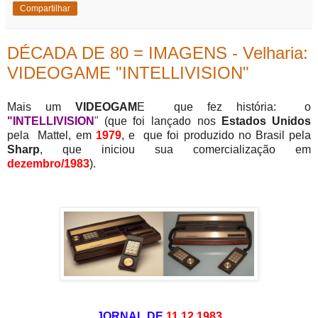
Compartilhar
DÉCADA DE 80 = IMAGENS - Velharia:
VIDEOGAME "INTELLIVISION"
Mais um
VIDEOGAM
E que fez história: o
"INTELLIVISION
"
(que foi lançado nos
Estados Unidos
pela Mattel, em
1979
, e que foi produzido no Brasil pela
Sharp
,
que iniciou sua comercialização em
dezembro/1983
).
JORNAL DE
11.12.1983