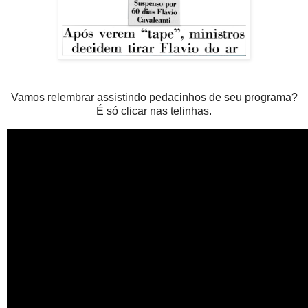
Vamos relembrar assistindo pedacinhos de seu programa?
É só clicar nas telinhas.