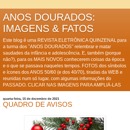
ANOS DOURADOS:
IMAGENS & FATOS
Este blog é uma REVISTA ELETRÔNICA QUINZENAL para
a turma dos "ANOS DOURADOS" relembrar e matar
saudades da infância e adolescência. E, também (porque
não?), para os MAIS NOVOS conhecerem coisas da época
e o que se passava naqueles tempos. FOTOS dos símbolos
e ícones dos ANOS 50/60 (e dos 40/70), tiradas da WEB e
reunidas num só lugar, com algumas informações do
PASSADO. CLICAR NAS IMAGENS PARA AMPLIÁ-LAS
quarta-feira, 15 de dezembro de 2021
QUADRO DE AVISOS