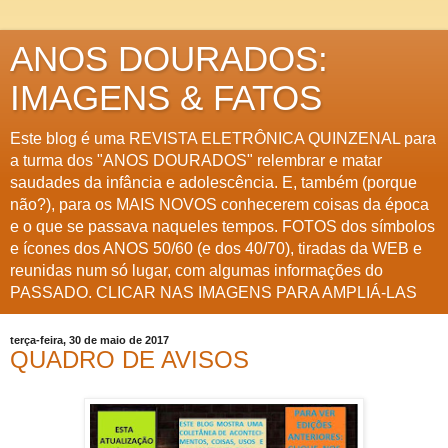
ANOS DOURADOS:
IMAGENS & FATOS
Este blog é uma REVISTA ELETRÔNICA QUINZENAL para
a turma dos "ANOS DOURADOS" relembrar e matar
saudades da infância e adolescência. E, também (porque
não?), para os MAIS NOVOS conhecerem coisas da época
e o que se passava naqueles tempos. FOTOS dos símbolos
e ícones dos ANOS 50/60 (e dos 40/70), tiradas da WEB e
reunidas num só lugar, com algumas informações do
PASSADO. CLICAR NAS IMAGENS PARA AMPLIÁ-LAS
terça-feira, 30 de maio de 2017
QUADRO DE AVISOS