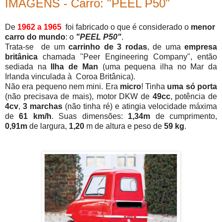
IMAGENS - Carro: "PEEL P50"
De
1962 a 1965
foi fabricado o que é considerado o
menor
carro do mundo
: o
"PEEL P50"
.
Trata-se de um
carrinho de 3 rodas
, de uma
empresa
britânica
chamada "Peer Engineering Company", então
sediada na
Ilha de Man
(uma pequena ilha no Mar da
Irlanda vinculada à Coroa Britânica).
Não era pequeno nem mini. Era
micro
! Tinha
uma só porta
(não precisava de mais), motor DKW de
49cc
, potência de
4cv
,
3 marchas
(não tinha ré) e atingia velocidade máxima
de
61 km/h
. Suas dimensões:
1,34m
de cumprimento,
0,91m
de largura,
1,20
m de altura e peso de
59 kg
.