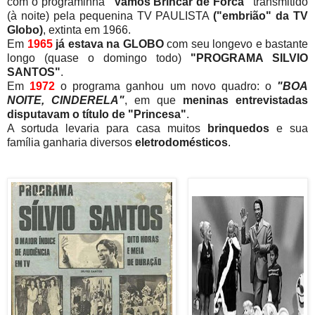
com o programinha
"Vamos Brincar de Forca"
transmitido
(à noite) pela pequenina TV PAULISTA
("embrião" da TV
Globo)
, extinta em 1966.
Em
1965
já estava na GLOBO
com seu longevo e bastante
longo (quase o domingo todo)
"PROGRAMA SILVIO
SANTOS"
.
Em
1972
o programa ganhou um novo quadro: o
"BOA
NOITE, CINDERELA"
, em que
meninas entrevistadas
disputavam o título de "Princesa"
.
A sortuda levaria para casa muitos
brinquedos
e sua
família ganharia diversos
eletrodomésticos
.