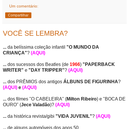
Um comentário:
Compartilhar
VOCÊ SE LEMBRA?
...
da belíssima coleção infantil
"O MUNDO DA
CRIANÇA"
?
(AQUI)
...
dos sucessos dos Beatles (de
1966
)
"PAPERBACK
WRITER"
e
"DAY TRIPPER"
?
(AQUI)
...
dos PRÊMIOS dos antigos
ÁLBUNS DE FIGURINHA
?
(AQUI)
e
(AQUI)
...
dos filmes "O CABELEIRA" (
Milton Ribeiro
) e "BOCA DE
OURO" (
Jece Valadão
)?
(AQUI)
...
da histórica revista/gibi
"VIDA JUVENIL"
?
(AQUI)
...
de alguns automóveis dos anos 50