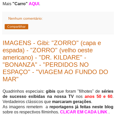
Mais
"Carro"
AQUI
.
Nenhum comentário:
Compartilhar
IMAGENS - Gibi: "ZORRO" (capa e
espada) - "ZORRO" (velho oeste
americano) - "DR. KILDARE" -
"BONANZA" - "PERDIDOS NO
ESPAÇO" - "VIAGEM AO FUNDO DO
MAR"
Quadrinhos especiais:
gibis
que foram "filhotes" de
séries
de sucesso exibidas na nossa TV
nos
anos 50 e 60
.
Verdadeiros clássicos que
marcaram gerações
.
As imagens remetem a
reportagens já feitas neste blog
sobre os respectivos filminhos.
CLICAR EM CADA LINK
.