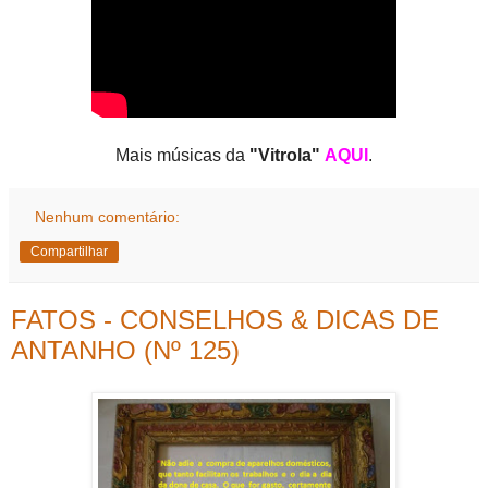
Mais músicas da
"Vitrola"
AQUI
.
Nenhum comentário:
Compartilhar
FATOS - CONSELHOS & DICAS DE
ANTANHO (Nº 125)