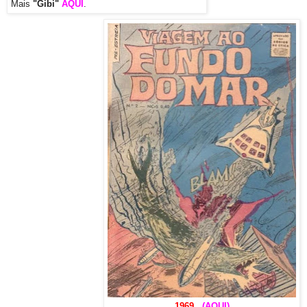
Mais
"Gibi"
AQUI
.
1969
(AQUI)