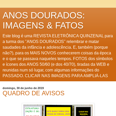
ANOS DOURADOS:
IMAGENS & FATOS
Este blog é uma REVISTA ELETRÔNICA QUINZENAL para
a turma dos "ANOS DOURADOS" relembrar e matar
saudades da infância e adolescência. E, também (porque
não?), para os MAIS NOVOS conhecerem coisas da época
e o que se passava naqueles tempos. FOTOS dos símbolos
e ícones dos ANOS 50/60 (e dos 40/70), tiradas da WEB e
reunidas num só lugar, com algumas informações do
PASSADO. CLICAR NAS IMAGENS PARA AMPLIÁ-LAS
domingo, 30 de junho de 2019
QUADRO DE AVISOS