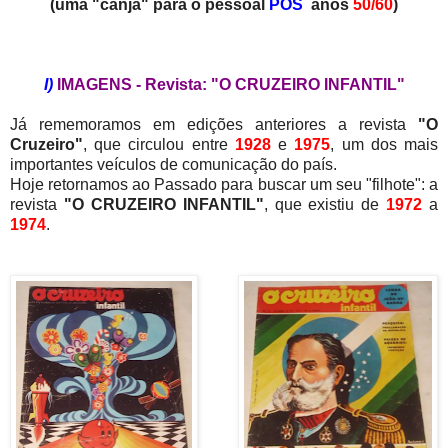
(uma "canja" para o pessoal
PÓS
anos
50/60
)
I)
IMAGENS - Revista: "O CRUZEIRO INFANTIL"
Já rememoramos em edições anteriores a revista
"O
Cruzeiro"
, que circulou entre
1928
e
1975
, um dos mais
importantes veículos de comunicação do país.
Hoje retornamos ao Passado para buscar um seu "filhote": a
revista
"O CRUZEIRO INFANTIL"
, que existiu de
1972
a
1974
.