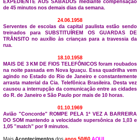
EXPEDIENTE AOS SÁBADOS mediante compensação
de 45 minutos nos demais dias da semana.
24.06.1958
Serventes de escolas da capital paulista estão sendo
treinados para SUBSTITUÍREM OS GUARDAS DE
TRÂNSITO no auxílio às crianças para a travessia da
rua.
18.10.1958
MAIS DE 3 KM DE FIOS TELEFÔNICOS foram roubados
na noite passada em Nova Iguaçu. Essa quadrilha vem
agindo no Estado do Rio de Janeiro e constantemente
arrasta material da Cia. Telefônica Brasileira. Desta vez
causou a interrupção da comunicação entre as cidades
do R. de Janeiro e São Paulo por mais de 10 horas.
01.10.1969
Avião "Concorde" ROMPE PELA 1ª VEZ A BARREIRA
DO SOM mantendo a velocidade supersônica de 1,03 e
1,05 "match" por 9 minutos.
Mais
Acontecimentos
dos
anos 50/60
AQUI
.