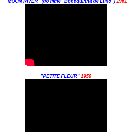
"MOON RIVER" (do filme "Bonequinha de Luxo")
1961
"PETITE FLEUR"
1959