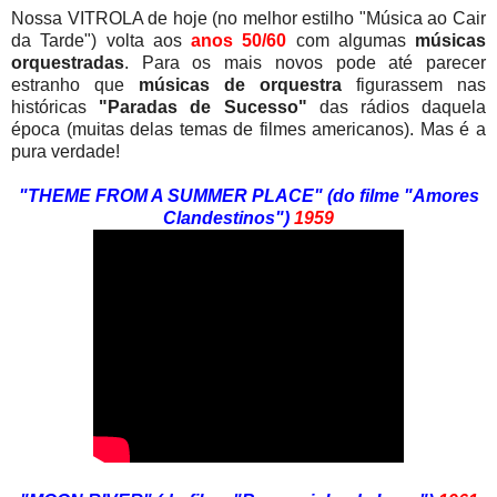
Nossa VITROLA de hoje (no melhor estilho "Música ao Cair
da Tarde") volta aos
anos 50/60
com algumas
músicas
orquestradas
. Para os mais novos pode até parecer
estranho que
músicas de orquestra
figurassem nas
históricas
"Paradas de Sucesso"
das rádios daquela
época (muitas delas temas de filmes americanos). Mas é a
pura verdade!
"THEME FROM A SUMMER PLACE" (do filme "Amores
Clandestinos")
1959