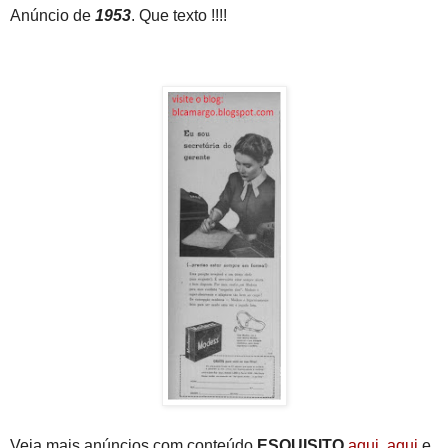
Anúncio de
1953
. Que texto !!!!
Veja mais anúncios
com conteúdo
ESQUISITO
aqui
,
aqui
e