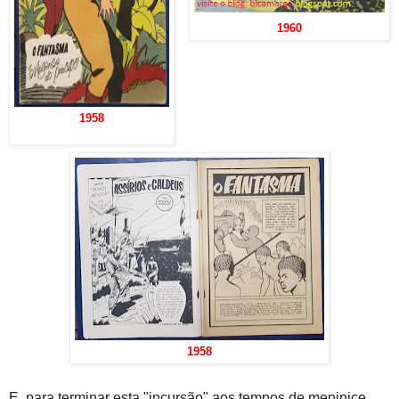
1960
1958
1958
E, para terminar esta "incursão" aos tempos de meninice