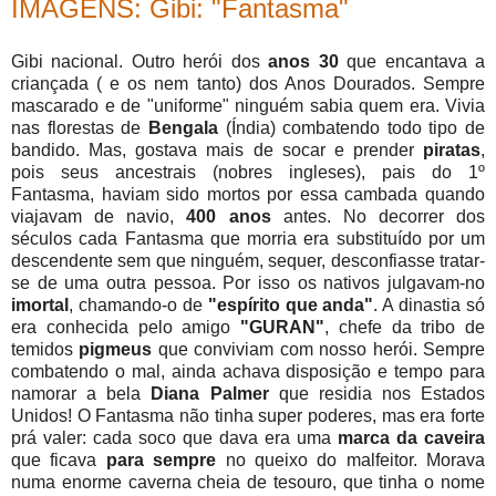
IMAGENS: Gibi: "Fantasma"
Gibi nacional. Outro herói dos
anos 30
que encantava a
criançada ( e os nem tanto) dos Anos Dourados. Sempre
mascarado e de "uniforme" ninguém sabia quem era. Vivia
nas florestas de
Bengala
(Índia) combatendo todo tipo de
bandido. Mas, gostava mais de socar e prender
piratas
,
pois seus ancestrais (nobres ingleses), pais do 1º
Fantasma, haviam sido mortos por essa cambada quando
viajavam de navio,
400 anos
antes. No decorrer dos
séculos cada Fantasma que morria era substituído por um
descendente sem que ninguém, sequer, desconfiasse tratar-
se de uma outra pessoa. Por isso os nativos julgavam-no
imortal
, chamando-o de
"espírito que anda"
. A dinastia só
era conhecida pelo amigo
"GURAN"
, chefe da tribo de
temidos
pigmeus
que conviviam com nosso herói. Sempre
combatendo o mal, ainda achava disposição e tempo para
namorar a bela
Diana Palmer
que residia nos Estados
Unidos! O Fantasma não tinha super poderes, mas era forte
prá valer: cada soco que dava era uma
marca da caveira
que ficava
para sempre
no queixo do malfeitor. Morava
numa enorme caverna cheia de tesouro, que tinha o nome