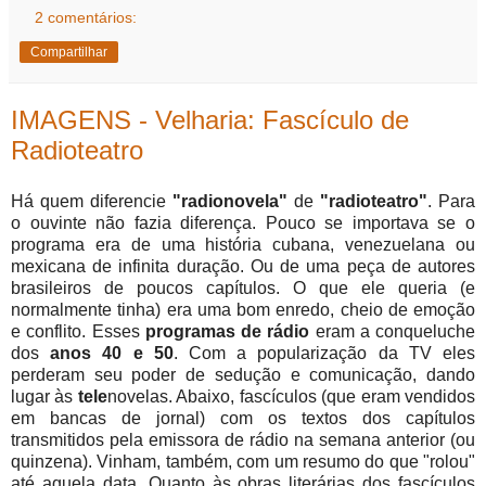
2 comentários:
Compartilhar
IMAGENS - Velharia: Fascículo de
Radioteatro
Há quem diferencie
"radionovela"
de
"radioteatro"
. Para
o ouvinte não fazia diferença. Pouco se importava se o
programa era de uma história cubana, venezuelana ou
mexicana de infinita duração. Ou de uma peça de autores
brasileiros de poucos capítulos. O que ele queria (e
normalmente tinha) era uma bom enredo, cheio de emoção
e conflito. Esses
programas de rádio
eram a conqueluche
dos
anos 40 e 50
. Com a popularização da TV eles
perderam seu poder de sedução e comunicação, dando
lugar às
tele
novelas. Abaixo, fascículos (que eram vendidos
em bancas de jornal) com os textos dos capítulos
transmitidos pela emissora de rádio na semana anterior (ou
quinzena). Vinham, também, com um resumo do que "rolou"
até aquela data. Quanto às obras literárias dos fascículos