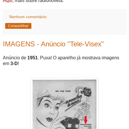
Aqui
, mais sobre radionovela.
Nenhum comentário:
Compartilhar
IMAGENS - Anúncio "Tele-Visex"
Anúncio de
1951
. Puxa! O aparelho já mostrava imagens
em
3-D
!