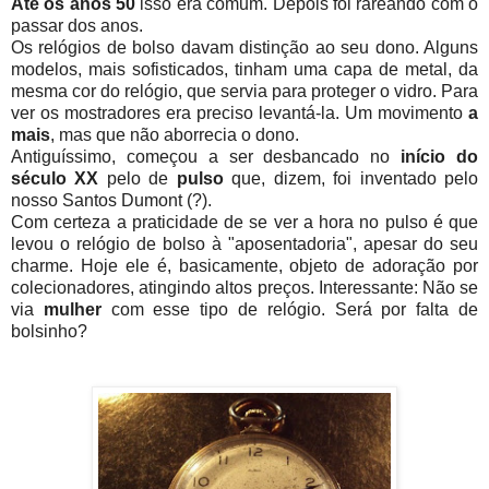
Até os anos 50
isso era comum. Depois foi rareando com o
passar dos anos.
Os relógios de bolso davam distinção ao seu dono. Alguns
modelos, mais sofisticados, tinham uma capa de metal, da
mesma cor do relógio, que servia para proteger o vidro. Para
ver os mostradores era preciso levantá-la. Um movimento
a
mais
, mas que não aborrecia o dono.
Antiguíssimo, começou a ser desbancado no
início do
século XX
pelo de
pulso
que, dizem, foi inventado pelo
nosso Santos Dumont (?).
Com certeza a praticidade de se ver a hora no pulso é que
levou o relógio de bolso à "aposentadoria", apesar do seu
charme. Hoje ele é, basicamente, objeto de adoração por
colecionadores, atingindo altos preços. Interessante: Não se
via
mulher
com esse tipo de relógio. Será por falta de
bolsinho?