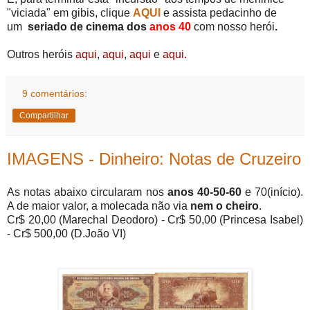
"viciada" em gibis, clique
AQUI
e assista pedacinho de
um
seriado de cinema dos
anos 40
com nosso herói
.
Outros heróis
aqui
,
aqui
,
aqui
e
aqui
.
9 comentários:
Compartilhar
IMAGENS - Dinheiro: Notas de Cruzeiro
As notas abaixo circularam nos
anos 40-50-60
e 70(início).
A de maior valor, a molecada não via
nem o cheiro
.
Cr$ 20,00 (Marechal Deodoro) - Cr$ 50,00 (Princesa Isabel)
- Cr$ 500,00 (D.João VI)