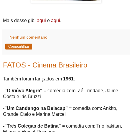
Mais desse gibi
aqui
e
aqui
.
Nenhum comentário:
Compartilhar
FATOS - Cinema Brasileiro
Também foram lançados em
1961
:
-"O Viúvo Alegre"
= comédia com: Zé Trindade, Jaime
Costa e Iris Bruzzi
-"Um Candango na Belacap"
= comédia com: Ankito,
Grande Otelo e Marina Marcel
-"Três Colegas de Batina"
= comédia com: Trio Irakitan,
Eliana e Herval Rossano