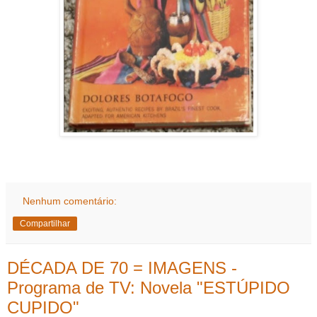
Nenhum comentário:
Compartilhar
DÉCADA DE 70 = IMAGENS -
Programa de TV: Novela "ESTÚPIDO
CUPIDO"