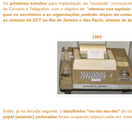
Os
primeiros estudos
para implantação da "novidade" começar
de Correios e Telégrafos, com o objetivo de: "
oferecer nas capitai
qual os escritórios e as organizações poderão dispor de comun
as centrais do DCT no Rio de Janeiro e São Paulo, através de t
1965
Então, já na década seguinte, o
barulhinho "tec-tec-tec-tec"
da má
papel (amarelo) perfuradas
foram ocupando espaço cada vez maio