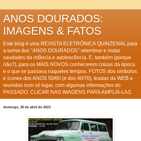
ANOS DOURADOS:
IMAGENS & FATOS
Este blog é uma REVISTA ELETRÔNICA QUINZENAL para
a turma dos "ANOS DOURADOS" relembrar e matar
saudades da infância e adolescência. E, também (porque
não?), para os MAIS NOVOS conhecerem coisas da época
e o que se passava naqueles tempos. FOTOS dos símbolos
e ícones dos ANOS 50/60 (e dos 40/70), tiradas da WEB e
reunidas num só lugar, com algumas informações do
PASSADO. CLICAR NAS IMAGENS PARA AMPLIÁ-LAS
domingo, 30 de abril de 2023