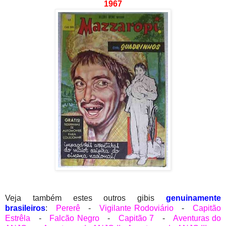
1967
Veja também estes outros gibis
genuinamente
brasileiros
:
Pererê
-
Vigilante Rodoviário
-
Capitão
Estrêla
-
Falcão Negro
-
Capitão 7
-
Aventuras do