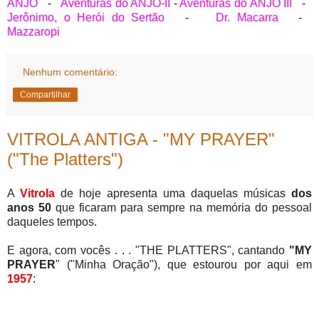
ANJO
-
Aventuras do ANJO-II
-
Aventuras do ANJO III
-
Jerônimo, o Herói do Sertão
-
Dr. Macarra
-
Mazzaropi
Nenhum comentário:
Compartilhar
VITROLA ANTIGA - "MY PRAYER"
("The Platters")
A
Vitrola
de hoje apresenta uma daquelas músicas
dos
anos 50
que ficaram para sempre na memória do pessoal
daqueles tempos.
E agora, com vocês . . . "THE PLATTERS", cantando
"MY
PRAYER
" ("Minha Oração"), que estourou por aqui em
1957
: