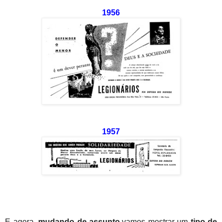
1956
1957
E agora,
mudando de assunto
,vamos mostrar um
tipo de