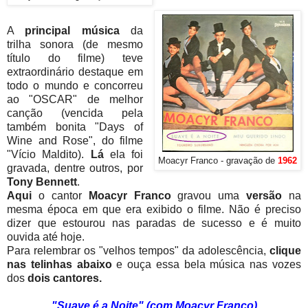
A
principal música
da
trilha sonora (de mesmo
título do filme) teve
extraordinário destaque em
todo o mundo e concorreu
ao "OSCAR" de melhor
canção (vencida pela
também bonita "Days of
Wine and Rose", do filme
"Vício Maldito).
Lá
ela foi
Moacyr Franco - gravação de
1962
gravada, dentre outros, por
Tony Bennett
.
Aqui
o cantor
Moacyr Franco
gravou uma
versão
na
mesma época em que era exibido o filme. Não é preciso
dizer que estourou nas paradas de sucesso e é muito
ouvida até hoje.
Para relembrar os "velhos tempos" da adolescência,
clique
nas telinhas abaixo
e ouça essa bela música nas vozes
dos
dois cantores.
"Suave é a Noite" (com Moacyr Franco)