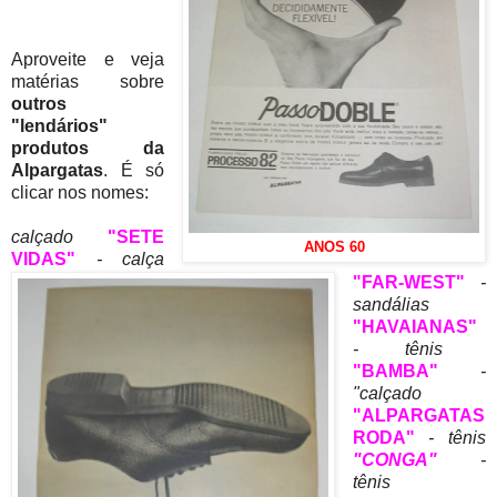
Aproveite e veja
matérias sobre
outros
"lendários"
produtos da
Alpargatas
. É só
clicar nos nomes:
calçado
"SETE
ANOS 60
VIDAS"
- calça
"FAR-WEST"
-
sandálias
"HAVAIANAS"
- tênis
"BAMBA"
-
"calçado
"ALPARGATAS
RODA"
- tênis
"CONGA"
-
tênis