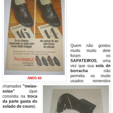
Quem não gostou
muito muito dele
foram os
SAPATEIROS
, uma
vez que sua
sola de
borracha
não
permitia os muito
ANOS 60
usados remendos
chamados
"meias-
solas"
(que
consistia na
troca
da parte gasta do
solado de couro
).