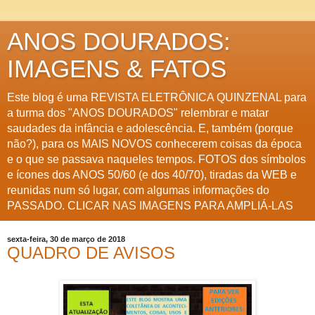
ANOS DOURADOS:
IMAGENS & FATOS
Este blog é uma REVISTA ELETRÔNICA QUINZENAL para
a turma dos "ANOS DOURADOS" relembrar e matar
saudades da infância e adolescência. E, também (porque
não?), para os MAIS NOVOS conhecerem coisas da época
e o que se passava naqueles tempos. FOTOS dos símbolos
e ícones dos ANOS 50/60 (e dos 40/70), tiradas da WEB e
reunidas num só lugar, com algumas informações do
PASSADO. CLICAR NAS IMAGENS PARA AMPLIÁ-LAS
sexta-feira, 30 de março de 2018
QUADRO DE AVISOS