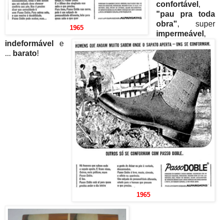
confortável
,
"pau pra toda
obra"
, super
1965
impermeável
,
indeformável
e
...
barato
!
1965