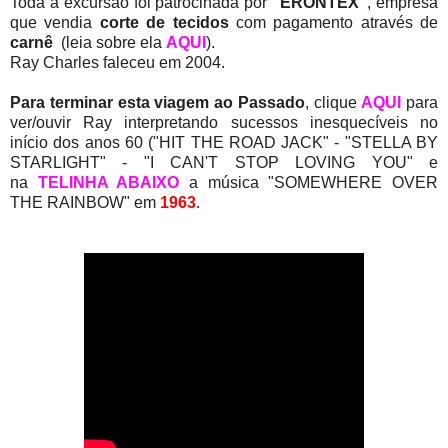
Toda a excursão foi patrocinada por
"ERONTEX"
, empresa
que vendia
corte de tecidos
com pagamento através de
carnê
(leia sobre ela
AQUI
).
Ray Charles faleceu em 2004.
Para terminar esta viagem ao Passado
, clique
AQUI
para
ver/ouvir Ray interpretando sucessos inesquecíveis no
início dos anos 60 ("HIT THE ROAD JACK" - "STELLA BY
STARLIGHT" - "I CAN'T STOP LOVING YOU" e
na
TELINHA ABAIXO
a música "SOMEWHERE OVER
THE RAINBOW" em
1963
.