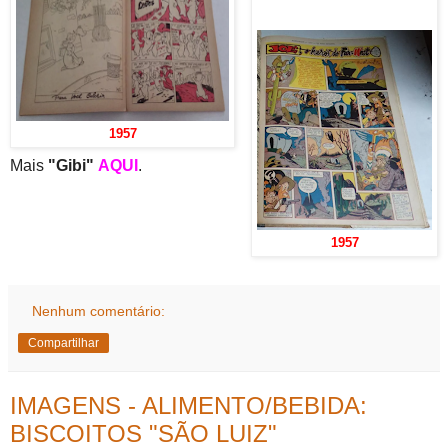
1957
Mais
"Gibi"
AQUI
.
1957
Nenhum comentário:
Compartilhar
IMAGENS - ALIMENTO/BEBIDA:
BISCOITOS "SÃO LUIZ"