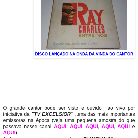
DISCO LANÇADO NA ONDA DA VINDA DO CANTOR
O grande cantor pôde ser visto e ouvido ao vivo por
iniciativa da
"TV EXCELSIOR"
,uma das mais importantes
emissoras na época (veja uma pequena amostra do que
passava nesse canal
AQUI
,
AQUI
,
AQUI
,
AQUI
,
AQUI
e
AQUI
).