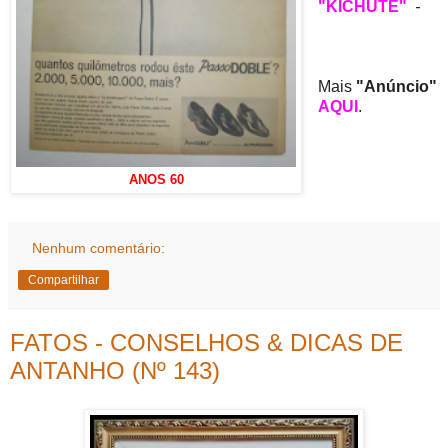
"KICHUTE"
-
Mais
"Anúncio"
AQUI
.
ANOS 60
Nenhum comentário:
Compartilhar
FATOS - CONSELHOS & DICAS DE
ANTANHO (Nº 143)