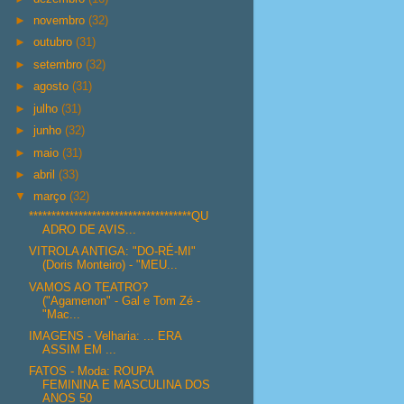
►
novembro
(32)
►
outubro
(31)
►
setembro
(32)
►
agosto
(31)
►
julho
(31)
►
junho
(32)
►
maio
(31)
►
abril
(33)
▼
março
(32)
************************************QU
ADRO DE AVIS...
VITROLA ANTIGA: "DO-RÉ-MI"
(Doris Monteiro) - "MEU...
VAMOS AO TEATRO?
("Agamenon" - Gal e Tom Zé -
"Mac...
IMAGENS - Velharia: ... ERA
ASSIM EM ...
FATOS - Moda: ROUPA
FEMININA E MASCULINA DOS
ANOS 50