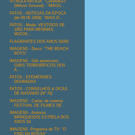
VITROLA ANTIGA: "CARANGO"
(Wilson Simonal) - "MÁGO...
FATOS - NOTÍCIAS DA ÉPOCA
(de 09.05.1958): "MAIS D...
FATOS - Moda: VESTIDOS DE
1952 PARA MENINAS,
MOCIN...
FLAGRANTES DOS ANOS 50/60
IMAGENS - Disco: "THE BEACH
BOYS"
IMAGENS - Gibi americano:
GIBIS TERRORÍFICOS DOS
A...
FATOS - EFEMÉRIDES
DOURADAS
FATOS - CONSELHOS & DICAS
DE ANTANHO (Nº 76)
IMAGENS - Cartaz de cinema:
FESTIVAL DE FILMES DE ...
IMAGENS - Anúncio:
BRINQUEDOS ESTRELA DOS
ANOS 50
IMAGENS -Programa de TV: "O
FINO DA BOSSA"