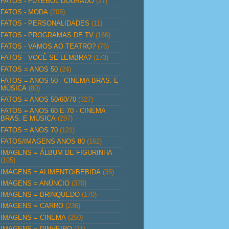
FATOS - FUTEBOL DOURADO
(27)
FATOS - MODA
(205)
FATOS - PERSONALIDADES
(11)
FATOS - PROGRAMAS DE TV
(166)
FATOS - VAMOS AO TEATRO?
(76)
FATOS - VOCÊ SE LEMBRA?
(173)
FATOS = ANOS 50
(24)
FATOS = ANOS 50 - CINEMA BRAS. E
MÚSICA
(80)
FATOS = ANOS 50/60/70
(327)
FATOS = ANOS 60 E 70 - CINEMA
BRAS. E MÚSICA
(297)
FATOS = ANOS 70
(121)
FATOS/IMAGENS ANOS 80
(162)
IMAGENS = ÁLBUM DE FIGURINHA
(105)
IMAGENS = ALIMENTO/BEBIDA
(35)
IMAGENS = ANÚNCIO
(370)
IMAGENS = BRINQUEDO
(170)
IMAGENS = CARRO
(236)
IMAGENS = CINEMA
(250)
IMAGENS = DINHEIRO
(21)