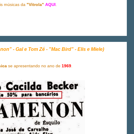
is músicas da
"Vitrola"
AQUI
.
- Gal e Tom Zé - "Mac Bird" - Elis e Miele)
sica
se apresentando no ano de
1969
.