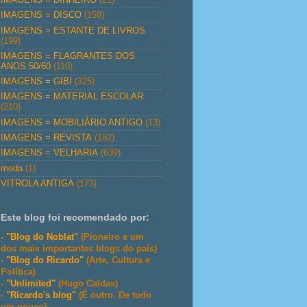
IMAGENS = DISCO
(158)
IMAGENS = ESTANTE DE LIVROS
(199)
IMAGENS = FLAGRANTES DOS
ANOS 50/60
(110)
IMAGENS = GIBI
(325)
IMAGENS = MATERIAL ESCOLAR
(210)
IMAGENS = MOBILIÁRIO ANTIGO
(13)
IMAGENS = REVISTA
(182)
IMAGENS = VELHARIA
(639)
moda
(1)
VITROLA ANTIGA
(173)
Este blog foi recomendado por:
-
"Blog do Noblat"
(Pioneiro e um
dos mais importantes blogs do país)
-
"Blog do Ricardo"
(Arte, Cultura e
Política)
-
"Unlimited"
(Hugo Caldas)
-
"Ricardo's blog"
(É outro. De tudo
um pouco)