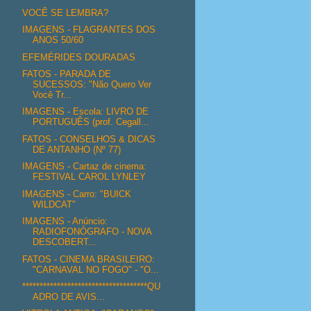
VOCÊ SE LEMBRA?
IMAGENS - FLAGRANTES DOS
ANOS 50/60
EFEMÉRIDES DOURADAS
FATOS - PARADA DE
SUCESSOS: "Não Quero Ver
Você Tr...
IMAGENS - Escola: LIVRO DE
PORTUGUÊS (prof. Cegall...
FATOS - CONSELHOS & DICAS
DE ANTANHO (Nº 77)
IMAGENS - Cartaz de cinema:
FESTIVAL CAROL LYNLEY
IMAGENS - Carro: "BUICK
WILDCAT"
IMAGENS - Anúncio:
RADIOFONÓGRAFO - NOVA
DESCOBERT...
FATOS - CINEMA BRASILEIRO:
"CARNAVAL NO FOGO" - "O...
************************************QU
ADRO DE AVIS...