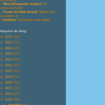
-
"Meus Brinquedos Antigos"
(O
nome diz tudo)
-
"Cestas de Natal Amaral"
(Quem não
se lembra ?)
-
"ekislibris"
(ecletismo com estilo)
Arquivo do blog
►
2026
(168)
►
2025
(276)
►
2024
(249)
►
2023
(287)
►
2022
(294)
►
2021
(300)
►
2020
(207)
►
2019
(211)
►
2018
(204)
►
2017
(226)
►
2016
(297)
▼
2015
(368)
►
dezembro
(16)