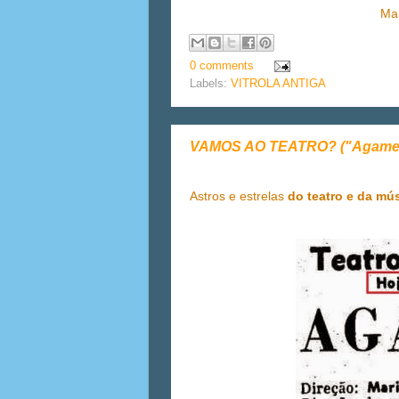
Ma
0 comments
Labels:
VITROLA ANTIGA
VAMOS AO TEATRO? ("Agamenon" 
Astros e estrelas
do teatro e da mú