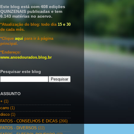
Este blog está com 408 edições
QUINZENAIS publicadas e tem
6.143 matérias no acervo.
*Atualização do blog: todo dia
15 e 30
de cada mês.
*Clique
aqui
para ir à página
principal.
*Endereço:
www.anosdourados.blog.br
Pesquisar este blog
ASSUNTO
+
(1)
carro
(1)
disco
(1)
FATOS - CONSELHOS E DICAS
(266)
FATOS - DIVERSOS
(22)