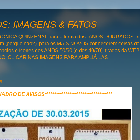
: IMAGENS & FATOS
RÔNICA QUINZENAL para a turma dos "ANOS DOURADOS" rel
bém (porque não?), para os MAIS NOVOS conhecerem coisas da
olos e ícones dos ANOS 50/60 (e dos 40/70), tiradas da WEB 
SADO. CLICAR NAS IMAGENS PARA AMPLIÁ-LAS
5
**QUADRO DE AVISOS************************************