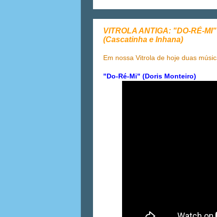
VITROLA ANTIGA: "DO-RÉ-MI" 
(Cascatinha e Inhana)
Em nossa Vitrola de hoje duas músi
"Do-Ré-Mi" (Doris Monteiro)