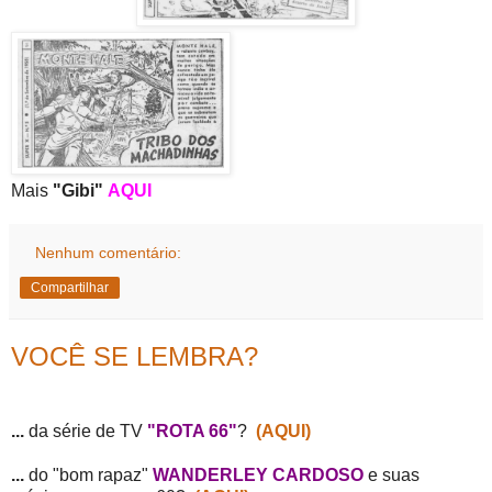
Mais
"Gibi"
AQUI
Nenhum comentário:
Compartilhar
VOCÊ SE LEMBRA?
...
da série de TV
"ROTA 66"
?
(AQUI)
...
do "bom rapaz"
WANDERLEY CARDOSO
e suas