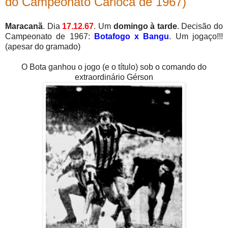
do Campeonato Carioca de 1967)
Maracanã
. Dia
17.12.67
. Um
domingo à tarde
. Decisão do
Campeonato de 1967:
Botafogo x Bangu
. Um jogaço!!!
(apesar do gramado)
O Bota ganhou o jogo (e o título) sob o comando do
extraordinário Gérson