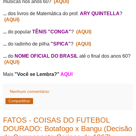
músicas nos anos 60?
(AQUI)
...
dos livros de Matemática do prof.
ARY QUINTELLA
?
(AQUI)
...
do popular
TÊNIS "CONGA"
?
(AQUI)
...
do radinho de pilha
"SPICA"
?
(AQUI)
...
do
NOME OFICIAL DO BRASIL
até o final dos anos 60?
(AQUI)
Mais
"Você se Lembra?"
AQUI
Nenhum comentário:
Compartilhar
FATOS - COISAS DO FUTEBOL
DOURADO: Botafogo x Bangu (Decisão