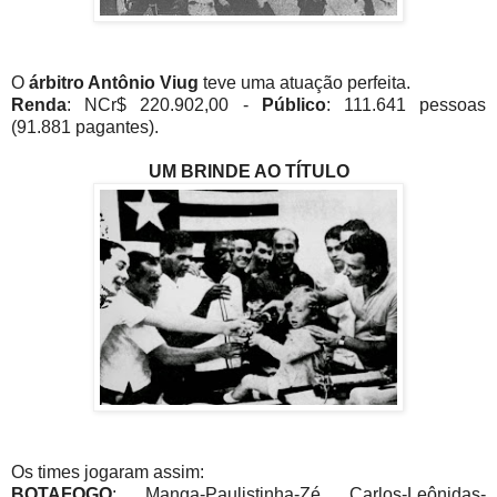
O
árbitro Antônio Viug
teve uma atuação perfeita.
Renda
: NCr$ 220.902,00 -
Público
: 111.641 pessoas
(91.881 pagantes).
UM BRINDE AO TÍTULO
Os times jogaram assim:
BOTAFOGO
: Manga-Paulistinha-Zé Carlos-Leônidas-