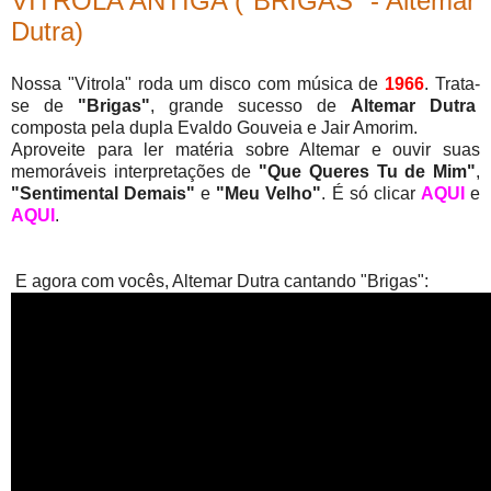
VITROLA ANTIGA ("BRIGAS" - Altemar
Dutra)
Nossa "Vitrola" roda um disco com música de
1966
. Trata-
se de
"Brigas"
, grande sucesso de
Altemar Dutra
composta pela dupla Evaldo Gouveia e Jair Amorim.
Aproveite para ler matéria sobre Altemar e ouvir suas
memoráveis interpretações de
"Que Queres Tu de Mim"
,
"Sentimental Demais"
e
"Meu Velho"
. É só clicar
AQUI
e
AQUI
.
E agora com vocês, Altemar Dutra cantando "Brigas":