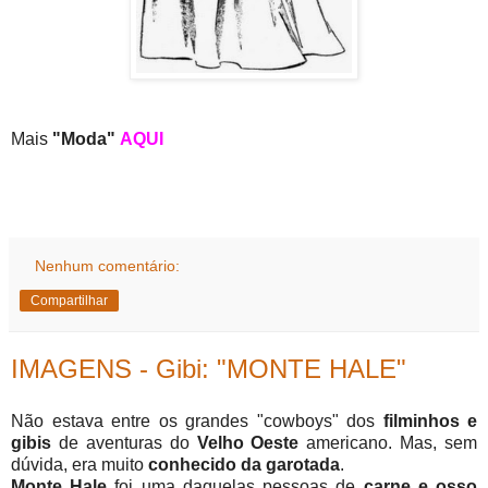
Mais
"Moda"
AQUI
Nenhum comentário:
Compartilhar
IMAGENS - Gibi: "MONTE HALE"
Não estava entre os grandes "cowboys" dos
filminhos e
gibis
de aventuras do
Velho Oeste
americano. Mas, sem
dúvida, era muito
conhecido da garotada
.
Monte Hale
foi uma daquelas pessoas de
carne e osso