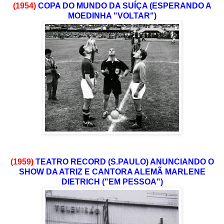
(1954)
COPA DO MUNDO DA SUÍÇA (ESPERANDO A
MOEDINHA "VOLTAR")
(1959)
TEATRO RECORD (S.PAULO) ANUNCIANDO O
SHOW DA ATRIZ E CANTORA ALEMÃ MARLENE
DIETRICH ("EM PESSOA")