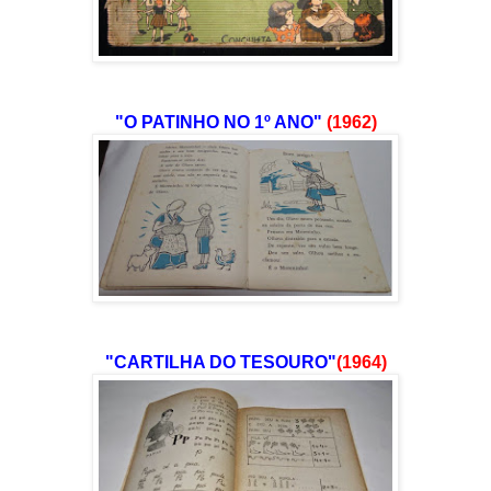
"O PATINHO NO 1º ANO"
(1962)
"CARTILHA DO TESOURO"
(1964)