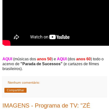
AQUI
(músicas dos
anos 50
) e
AQUI
(dos
anos 60
) todo o
acervo de
"Parada de Sucessos"
(e cartazes de filmes
brasileiros).
Nenhum comentário:
Compartilhar
IMAGENS - Programa de TV: "ZÉ