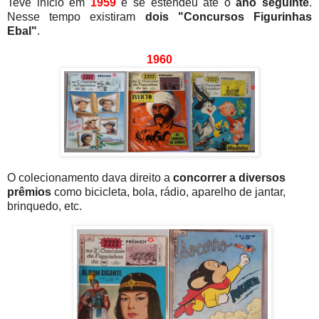
Teve início em
1959
e se estendeu até o
ano seguinte
.
Nesse tempo existiram
dois "Concursos Figurinhas
Ebal"
.
1960
O colecionamento dava direito a
concorrer a diversos
prêmios
como bicicleta, bola, rádio, aparelho de jantar,
brinquedo, etc.