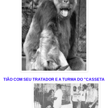
TIÃO COM SEU TRATADOR E A TURMA DO "CASSETA