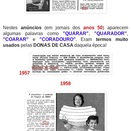
Nestes
anúncios
(em jornais dos
anos 50
) aparecem
algumas palavras como
"QUARAR"
,
"QUARADOR"
,
"COARAR"
e
"CORADOURO"
. Eram
termos muito
usados
pelas
DONAS DE CASA
daquela época!
1957
1958