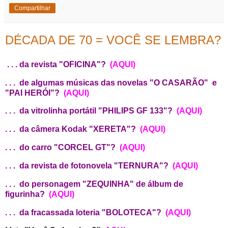
Compartilhar
DÉCADA DE 70 = VOCÊ SE LEMBRA?
. . . da revista "OFICINA"?
(AQUI)
. . . de algumas músicas das novelas "O CASARÃO" e
"PAI HERÓI"?
(AQUI)
. . . da vitrolinha portátil "PHILIPS GF 133"?
(AQUI)
. . . da câmera Kodak "XERETA"?
(AQUI)
. . . do carro "CORCEL GT"?
(AQUI)
. . . da revista de fotonovela "TERNURA"?
(AQUI)
. . . do personagem "ZEQUINHA" de álbum de
figurinha?
(AQUI)
. . . da fracassada loteria "BOLOTECA"?
(AQUI)