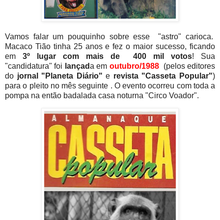
Vamos falar um pouquinho sobre esse "astro" carioca.
Macaco Tião tinha 25 anos e fez o maior sucesso, ficando
em
3º lugar
com
mais de 400 mil votos
! Sua
"candidatura" foi
lançad
a em
outubro/1988
(pelos editores
do
jornal "Planeta Diário"
e
revista "Casseta Popular"
)
para o pleito no mês seguinte . O evento ocorreu com toda a
pompa na então badalada casa noturna "Circo Voador".