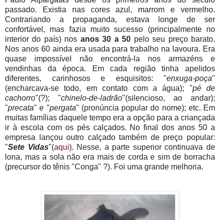
passado. Existia nas cores azul, marrom e vermelho.
Contrariando a propaganda, estava longe de ser
confortável, mas fazia muito sucesso (principalmente no
interior do país) nos
anos 30 a 50
pelo seu preço barato.
Nos anos 60 ainda era usada para trabalho na lavoura. Era
quase impossível não encontrá-la nos armazéns e
vendinhas da época. Em cada região tinha apelidos
diferentes, carinhosos e esquisitos: "
enxuga-poça
"
(encharcava-se todo, em contato com a água); "
pé de
cachorro
"(?); "
chinelo-de-ladrão
"(silencioso, ao andar);
"
precata
" e "
pergata
" (pronúncia popular do nome); etc. Em
muitas famílias daquele tempo era a opção para a criançada
ir à escola com os pés calçados. No final dos anos 50 a
empresa lançou outro calçado também de preço popular:
"
Sete Vidas
"(
aqui
). Nesse, a parte superior continuava de
lona, mas a sola não era mais de corda e sim de borracha
(precursor do tênis "Conga" ?). Foi uma grande melhoria.