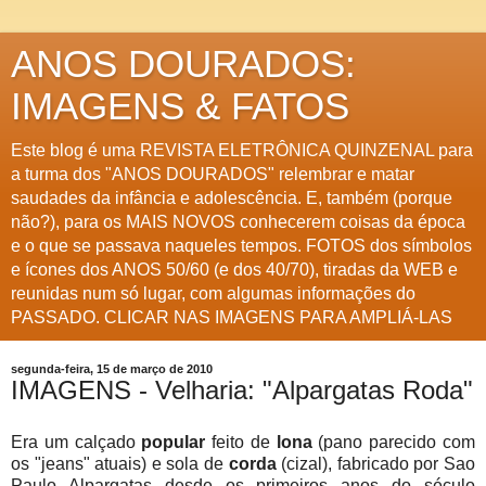
ANOS DOURADOS:
IMAGENS & FATOS
Este blog é uma REVISTA ELETRÔNICA QUINZENAL para
a turma dos "ANOS DOURADOS" relembrar e matar
saudades da infância e adolescência. E, também (porque
não?), para os MAIS NOVOS conhecerem coisas da época
e o que se passava naqueles tempos. FOTOS dos símbolos
e ícones dos ANOS 50/60 (e dos 40/70), tiradas da WEB e
reunidas num só lugar, com algumas informações do
PASSADO. CLICAR NAS IMAGENS PARA AMPLIÁ-LAS
segunda-feira, 15 de março de 2010
IMAGENS - Velharia: "Alpargatas Roda"
Era um calçado
popular
feito de
lona
(pano parecido com
os "jeans" atuais) e sola de
corda
(cizal), fabricado por Sao
Paulo Alpargatas desde os primeiros anos do século