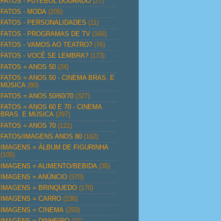
FATOS - FUTEBOL DOURADO
(27)
FATOS - MODA
(205)
FATOS - PERSONALIDADES
(11)
FATOS - PROGRAMAS DE TV
(166)
FATOS - VAMOS AO TEATRO?
(76)
FATOS - VOCÊ SE LEMBRA?
(173)
FATOS = ANOS 50
(24)
FATOS = ANOS 50 - CINEMA BRAS. E
MÚSICA
(80)
FATOS = ANOS 50/60/70
(327)
FATOS = ANOS 60 E 70 - CINEMA
BRAS. E MÚSICA
(297)
FATOS = ANOS 70
(121)
FATOS/IMAGENS ANOS 80
(162)
IMAGENS = ÁLBUM DE FIGURINHA
(105)
IMAGENS = ALIMENTO/BEBIDA
(35)
IMAGENS = ANÚNCIO
(370)
IMAGENS = BRINQUEDO
(170)
IMAGENS = CARRO
(236)
IMAGENS = CINEMA
(250)
IMAGENS = DINHEIRO
(21)