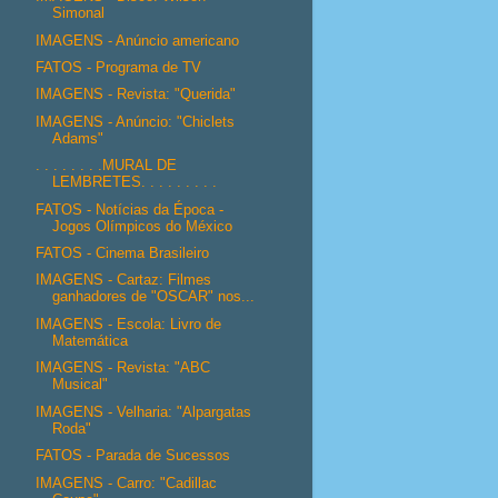
Simonal
IMAGENS - Anúncio americano
FATOS - Programa de TV
IMAGENS - Revista: "Querida"
IMAGENS - Anúncio: "Chiclets
Adams"
. . . . . . . .MURAL DE
LEMBRETES. . . . . . . . .
FATOS - Notícias da Época -
Jogos Olímpicos do México
FATOS - Cinema Brasileiro
IMAGENS - Cartaz: Filmes
ganhadores de "OSCAR" nos...
IMAGENS - Escola: Livro de
Matemática
IMAGENS - Revista: "ABC
Musical"
IMAGENS - Velharia: "Alpargatas
Roda"
FATOS - Parada de Sucessos
IMAGENS - Carro: "Cadillac