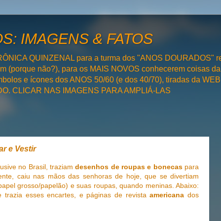
: IMAGENS & FATOS
RÔNICA QUINZENAL para a turma dos "ANOS DOURADOS" rel
bém (porque não?), para os MAIS NOVOS conhecerem coisas da
olos e ícones dos ANOS 50/60 (e dos 40/70), tiradas da WEB 
SADO. CLICAR NAS IMAGENS PARA AMPLIÁ-LAS
r e Vestir
lusive no Brasil, traziam
desenhos de roupas e bonecas
para
mente, caiu nas mãos das senhoras de hoje, que se divertiam
apel grosso/papelão) e suas roupas, quando meninas. Abaixo:
e trazia esses encartes, e páginas de revista
americana
dos