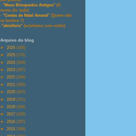
-
"Meus Brinquedos Antigos"
(O
nome diz tudo)
-
"Cestas de Natal Amaral"
(Quem não
se lembra ?)
-
"ekislibris"
(ecletismo com estilo)
Arquivo do blog
►
2026
(168)
►
2025
(276)
►
2024
(249)
►
2023
(287)
►
2022
(294)
►
2021
(300)
►
2020
(207)
►
2019
(211)
►
2018
(204)
►
2017
(226)
►
2016
(297)
►
2015
(368)