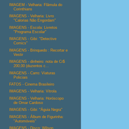
IMAGEM - Velharia: Flâmula do
Corinthians
IMAGENS - Velharia: Livro
"Calorias Não Engordam"
IMAGENS - Escola: Livretos
"Programa Escolar"
IMAGENS - Gibi: "Detective
Comics"
IMAGENS - Brinquedo : Recortar e
Vestir
IMAGENS - dinheiro: nota de Cr$
200,00 (duzentos c...
IMAGENS - Carro: Viaturas
Policiais
FATOS - Cinema Brasileiro
IMAGENS - Velharia: Vitrola
IMAGENS - Velharia: Horóscopo
de Omar Cardoso
IMAGENS - Gibi: "Águia Negra"
IMAGENS - Álbum de Figurinha:
"Automóveis"
IMAGENS - Disco: Wilson