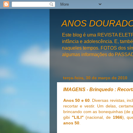
ANOS DOURADOS
Este blog é uma REVISTA ELET
infância e adolescência. E, tam
naqueles tempos. FOTOS dos símb
algumas informações do PAS
terça-feira, 30 de março de 2010
IMAGENS - Brinquedo : Recorta
Anos 50 e 60
. Diversas revistas, inc
recortar e vestir. Um delas, certa
brincando com as bonequinhas (de p
gibi
"LILI"
(nacional, de
1966
), qu
anos 50
.