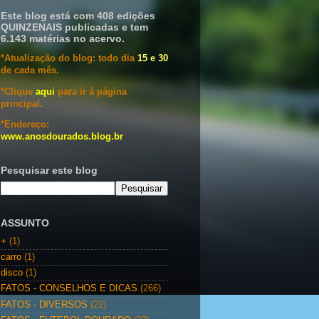
Este blog está com 408 edições
QUINZENAIS publicadas e tem
6.143 matérias no acervo.
*Atualização do blog: todo dia
15 e 30
de cada mês.
*Clique
aqui
para ir à página
principal.
*Endereço:
www.anosdourados.blog.br
Pesquisar este blog
ASSUNTO
+
(1)
carro
(1)
disco
(1)
FATOS - CONSELHOS E DICAS
(266)
FATOS - DIVERSOS
(22)