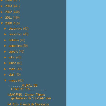
►
2014
(427)
►
2013
(441)
►
2012
(440)
►
2011
(459)
▼
2010
(459)
►
dezembro
(40)
►
novembro
(40)
►
outubro
(40)
►
setembro
(40)
►
agosto
(40)
►
julho
(40)
►
junho
(40)
►
maio
(39)
►
abril
(40)
▼
março
(40)
. . . . . . . .MURAL DE
LEMBRETES. . . . . . . . .
IMAGENS - Cartaz: Filmes
ganhadores de "OSCAR" nos...
FATOS - Parada de Sucessos