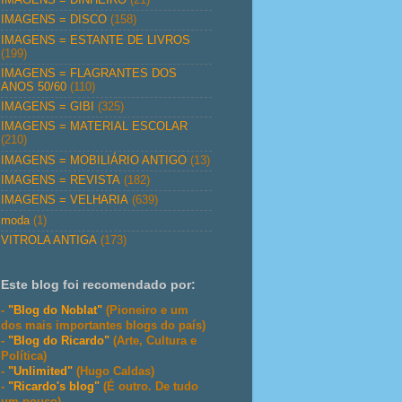
IMAGENS = DISCO
(158)
IMAGENS = ESTANTE DE LIVROS
(199)
IMAGENS = FLAGRANTES DOS
ANOS 50/60
(110)
IMAGENS = GIBI
(325)
IMAGENS = MATERIAL ESCOLAR
(210)
IMAGENS = MOBILIÁRIO ANTIGO
(13)
IMAGENS = REVISTA
(182)
IMAGENS = VELHARIA
(639)
moda
(1)
VITROLA ANTIGA
(173)
Este blog foi recomendado por:
-
"Blog do Noblat"
(Pioneiro e um
dos mais importantes blogs do país)
-
"Blog do Ricardo"
(Arte, Cultura e
Política)
-
"Unlimited"
(Hugo Caldas)
-
"Ricardo's blog"
(É outro. De tudo
um pouco)