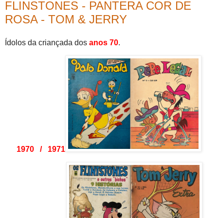
FLINSTONES - PANTERA COR DE
ROSA - TOM & JERRY
Ídolos da criançada dos
anos 70
.
1970 / 1971