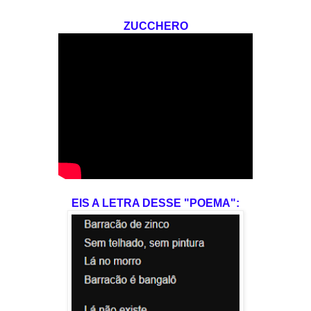
ZUCCHERO
EIS A LETRA DESSE "POEMA":