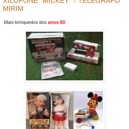
XILOFONE "MICKEY" - TELÉGRAFO
MIRIM
Mais brinquedos dos
anos 60
.