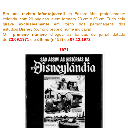
Era uma
revista infantojuvenil
da Editora Abril profusamente
colorida, com 20 páginas e em formato 23 cm x 30 cm. Tudo nela
girava
exclusivamente
em torno dos personagens dos
estúdios
Disney
(como o próprio nome indicava)
.
O
primeiro número
chegou às bancas de jornal datado
de
23.09.1971
e o
último (nº 58)
de
07.12.1972
.
1971