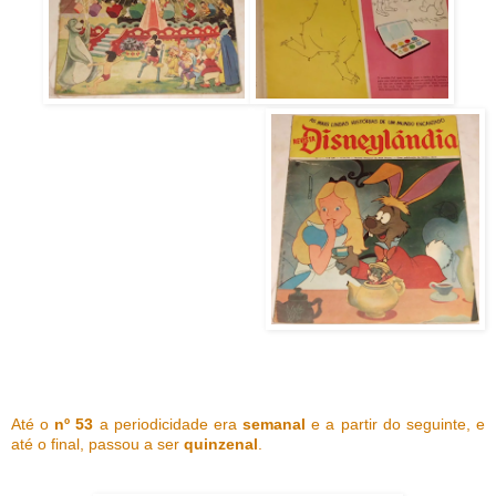
Até o
nº 53
a periodicidade era
semanal
e a partir do seguinte, e
até o final, passou a ser
quinzenal
.