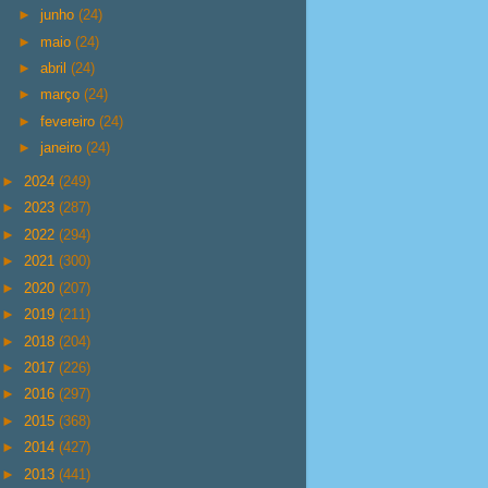
►
junho
(24)
►
maio
(24)
►
abril
(24)
►
março
(24)
►
fevereiro
(24)
►
janeiro
(24)
►
2024
(249)
►
2023
(287)
►
2022
(294)
►
2021
(300)
►
2020
(207)
►
2019
(211)
►
2018
(204)
►
2017
(226)
►
2016
(297)
►
2015
(368)
►
2014
(427)
►
2013
(441)