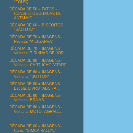
"COLEÇ...
DÉCADA DE 50 = FATOS -
CONSELHOS & DICAS DE
ANTANHO
DÉCADA DE 60 = BISCOITOS
"SÃO LUIZ"
DÉCADA DE 70 = IMAGENS -
Revista: "A CIGARRA"
DÉCADA DE 70 = IMAGENS -
Velharia: TIRINHAS DE JOR...
DÉCADA DE 80 = IMAGENS -
Velharia: CARTUCHO "ATARI"
DÉCADA DE 80 = IMAGENS -
Velharia: "BOTTON"
DÉCADA DE 80 = IMAGENS -
Escola: LIVRO "ABC - A...
DÉCADA DE 80 = IMAGENS -
Velharia: ERA AS...
DÉCADA DE 80 = IMAGENS -
Velharia: MOTO "AGRALE...
DÉCADA DE 60 = IMAGENS -
Carro: "SIMCA RALLYE"