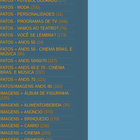
FATOS - FUTEBOL DOURADO
(27)
FATOS - MODA
(205)
FATOS - PERSONALIDADES
(11)
FATOS - PROGRAMAS DE TV
(166)
FATOS - VAMOS AO TEATRO?
(76)
FATOS - VOCÊ SE LEMBRA?
(173)
FATOS = ANOS 50
(24)
FATOS = ANOS 50 - CINEMA BRAS. E
MÚSICA
(80)
FATOS = ANOS 50/60/70
(327)
FATOS = ANOS 60 E 70 - CINEMA
BRAS. E MÚSICA
(297)
FATOS = ANOS 70
(121)
FATOS/IMAGENS ANOS 80
(162)
IMAGENS = ÁLBUM DE FIGURINHA
(105)
IMAGENS = ALIMENTO/BEBIDA
(35)
IMAGENS = ANÚNCIO
(370)
IMAGENS = BRINQUEDO
(170)
IMAGENS = CARRO
(236)
IMAGENS = CINEMA
(250)
IMAGENS = DINHEIRO
(21)