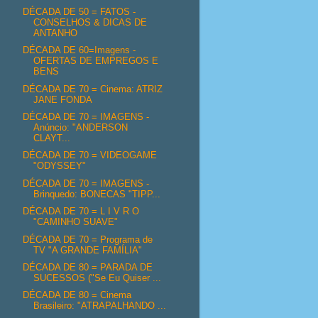
DÉCADA DE 50 = FATOS -
CONSELHOS & DICAS DE
ANTANHO
DÉCADA DE 60=Imagens -
OFERTAS DE EMPREGOS E
BENS
DÉCADA DE 70 = Cinema: ATRIZ
JANE FONDA
DÉCADA DE 70 = IMAGENS -
Anúncio: "ANDERSON
CLAYT...
DÉCADA DE 70 = VIDEOGAME
"ODYSSEY"
DÉCADA DE 70 = IMAGENS -
Brinquedo: BONECAS "TIPP...
DÉCADA DE 70 = L I V R O
"CAMINHO SUAVE"
DÉCADA DE 70 = Programa de
TV "A GRANDE FAMÍLIA"
DÉCADA DE 80 = PARADA DE
SUCESSOS ("Se Eu Quiser ...
DÉCADA DE 80 = Cinema
Brasileiro: "ATRAPALHANDO ...