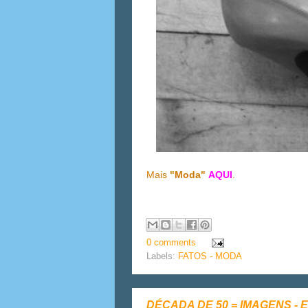
Mais
"Moda"
AQUI
.
0 comments
Labels:
FATOS - MODA
DÉCADA DE 50 = IMAGENS -