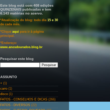
Este blog está com 408 edições
QUINZENAIS publicadas e tem
6.143 matérias no acervo.
*Atualização do blog: todo dia
15 e 30
de cada mês.
*Clique
aqui
para ir à página
principal.
*Endereço:
www.anosdourados.blog.br
Pesquisar este blog
ASSUNTO
+
(1)
carro
(1)
disco
(1)
FATOS - CONSELHOS E DICAS
(266)
FATOS - DIVERSOS
(22)