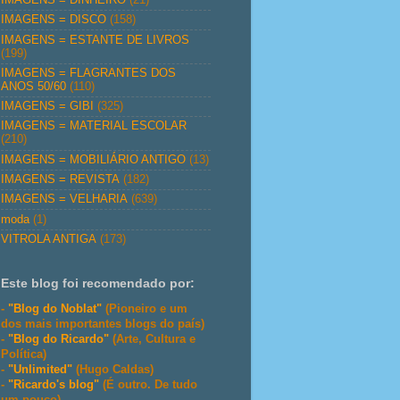
IMAGENS = DISCO
(158)
IMAGENS = ESTANTE DE LIVROS
(199)
IMAGENS = FLAGRANTES DOS
ANOS 50/60
(110)
IMAGENS = GIBI
(325)
IMAGENS = MATERIAL ESCOLAR
(210)
IMAGENS = MOBILIÁRIO ANTIGO
(13)
IMAGENS = REVISTA
(182)
IMAGENS = VELHARIA
(639)
moda
(1)
VITROLA ANTIGA
(173)
Este blog foi recomendado por:
-
"Blog do Noblat"
(Pioneiro e um
dos mais importantes blogs do país)
-
"Blog do Ricardo"
(Arte, Cultura e
Política)
-
"Unlimited"
(Hugo Caldas)
-
"Ricardo's blog"
(É outro. De tudo
um pouco)