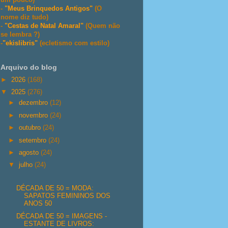
-
"Meus Brinquedos Antigos"
(O
nome diz tudo)
-
"Cestas de Natal Amaral"
(Quem não
se lembra ?)
-
"ekislibris"
(ecletismo com estilo)
Arquivo do blog
►
2026
(168)
▼
2025
(276)
►
dezembro
(12)
►
novembro
(24)
►
outubro
(24)
►
setembro
(24)
►
agosto
(24)
▼
julho
(24)
DÉCADA DE 50 = MODA:
SAPATOS FEMININOS DOS
ANOS 50
DÉCADA DE 50 = IMAGENS -
ESTANTE DE LIVROS: