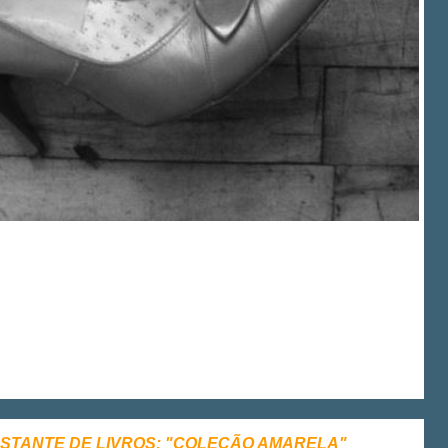
 ESTANTE DE LIVROS: "COLEÇÃO AMARELA"