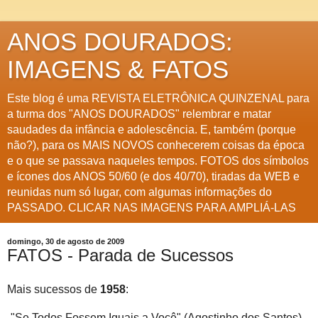
ANOS DOURADOS:
IMAGENS & FATOS
Este blog é uma REVISTA ELETRÔNICA QUINZENAL para
a turma dos "ANOS DOURADOS" relembrar e matar
saudades da infância e adolescência. E, também (porque
não?), para os MAIS NOVOS conhecerem coisas da época
e o que se passava naqueles tempos. FOTOS dos símbolos
e ícones dos ANOS 50/60 (e dos 40/70), tiradas da WEB e
reunidas num só lugar, com algumas informações do
PASSADO. CLICAR NAS IMAGENS PARA AMPLIÁ-LAS
domingo, 30 de agosto de 2009
FATOS - Parada de Sucessos
Mais sucessos de
1958
:
-"Se Todos Fossem Iguais a Você" (Agostinho dos Santos)