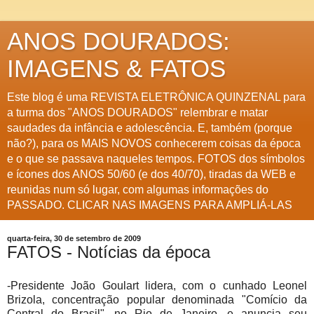
ANOS DOURADOS:
IMAGENS & FATOS
Este blog é uma REVISTA ELETRÔNICA QUINZENAL para
a turma dos "ANOS DOURADOS" relembrar e matar
saudades da infância e adolescência. E, também (porque
não?), para os MAIS NOVOS conhecerem coisas da época
e o que se passava naqueles tempos. FOTOS dos símbolos
e ícones dos ANOS 50/60 (e dos 40/70), tiradas da WEB e
reunidas num só lugar, com algumas informações do
PASSADO. CLICAR NAS IMAGENS PARA AMPLIÁ-LAS
quarta-feira, 30 de setembro de 2009
FATOS - Notícias da época
-Presidente João Goulart lidera, com o cunhado Leonel
Brizola, concentração popular denominada "Comício da
Central do Brasil", no Rio de Janeiro, e anuncia seu