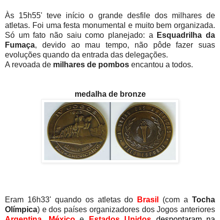
Às 15h55' teve início o grande desfile dos milhares de
atletas. Foi uma festa monumental e muito bem organizada.
Só um fato não saiu como planejado: a
Esquadrilha da
Fumaça
, devido ao mau tempo, não pôde fazer suas
evoluções quando da entrada das delegações.
A revoada de
milhares de pombos
encantou a todos.
medalha de bronze
Eram 16h33' quando os atletas do
Brasil
(com a
Tocha
Olímpica
) e dos países organizadores dos Jogos anteriores
Argentina
,
México
e
Estados Unidos
despontaram na