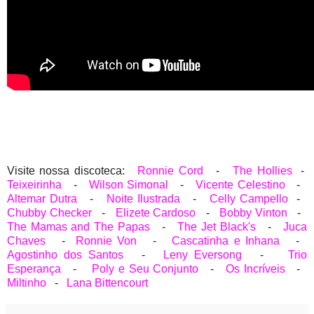
Visite nossa discoteca:
Ronnie Cord
-
The Hollies
-
Teixeirinha
-
Wilson Simonal
-
Vicente Celestino
-
Altemar Dutra
-
Noite Ilustrada
-
Celly Campello
-
Chubby Checker
-
Elizete Cardoso
-
Bobby Vinton
-
The Mamas and The Papas
-
The Jet Black's
-
Juca
Chaves
-
Ronnie Von
-
Cascatinha e Inhana
-
Agostinho dos Santos
-
Leny Eversong
-
Trio
Esperança
-
Poly e Seu Conjunto
-
Os Incríveis
-
Miltinho
-
Lana Bittencourt