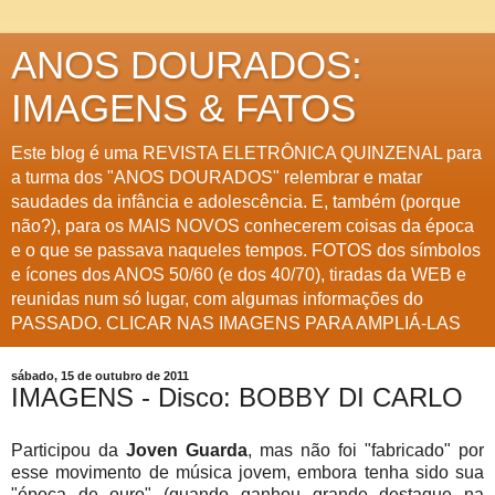
ANOS DOURADOS:
IMAGENS & FATOS
Este blog é uma REVISTA ELETRÔNICA QUINZENAL para
a turma dos "ANOS DOURADOS" relembrar e matar
saudades da infância e adolescência. E, também (porque
não?), para os MAIS NOVOS conhecerem coisas da época
e o que se passava naqueles tempos. FOTOS dos símbolos
e ícones dos ANOS 50/60 (e dos 40/70), tiradas da WEB e
reunidas num só lugar, com algumas informações do
PASSADO. CLICAR NAS IMAGENS PARA AMPLIÁ-LAS
sábado, 15 de outubro de 2011
IMAGENS - Disco: BOBBY DI CARLO
Participou da
Joven Guarda
, mas não foi "fabricado" por
esse movimento de música jovem, embora tenha sido sua
"época de ouro" (quando ganhou grande destaque na