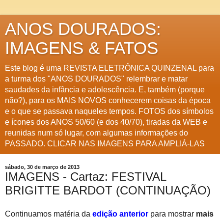
ANOS DOURADOS:
IMAGENS & FATOS
Este blog é uma REVISTA ELETRÔNICA QUINZENAL para
a turma dos "ANOS DOURADOS" relembrar e matar
saudades da infância e adolescência. E, também (porque
não?), para os MAIS NOVOS conhecerem coisas da época
e o que se passava naqueles tempos. FOTOS dos símbolos
e ícones dos ANOS 50/60 (e dos 40/70), tiradas da WEB e
reunidas num só lugar, com algumas informações do
PASSADO. CLICAR NAS IMAGENS PARA AMPLIÁ-LAS
sábado, 30 de março de 2013
IMAGENS - Cartaz: FESTIVAL
BRIGITTE BARDOT (CONTINUAÇÃO)
Continuamos matéria da
edição anterior
para mostrar
mais