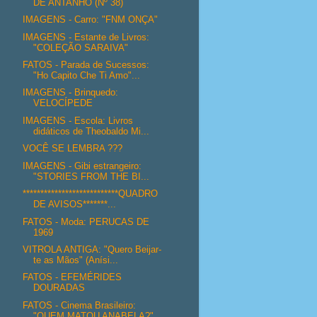
DE ANTANHO (Nº 38)
IMAGENS - Carro: "FNM ONÇA"
IMAGENS - Estante de Livros:
"COLEÇÃO SARAIVA"
FATOS - Parada de Sucessos:
"Ho Capito Che Ti Amo"...
IMAGENS - Brinquedo:
VELOCÍPEDE
IMAGENS - Escola: Livros
didáticos de Theobaldo Mi...
VOCÊ SE LEMBRA ???
IMAGENS - Gibi estrangeiro:
"STORIES FROM THE BI...
***************************QUADRO
DE AVISOS*******...
FATOS - Moda: PERUCAS DE
1969
VITROLA ANTIGA: "Quero Beijar-
te as Mãos" (Anísi...
FATOS - EFEMÉRIDES
DOURADAS
FATOS - Cinema Brasileiro:
"QUEM MATOU ANABELA?" ...