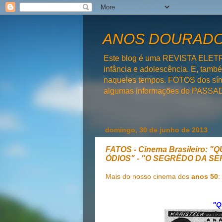
ANOS DOURADOS
Este blog é uma REVISTA ELET
infância e adolescência. E, tam
naqueles tempos. FOTOS dos símb
algumas informações do PAS
domingo, 30 de junho de 2013
FATOS - Cinema Brasileiro
ÓDIOS" - "O SEGRÊDO DA S
Mais do nosso cinema dos
anos 50
:
"Q