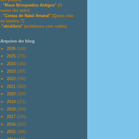
-
"Meus Brinquedos Antigos"
(O
nome diz tudo)
-
"Cestas de Natal Amaral"
(Quem não
se lembra ?)
-
"ekislibris"
(ecletismo com estilo)
Arquivo do blog
►
2026
(168)
►
2025
(276)
►
2024
(249)
►
2023
(287)
►
2022
(294)
►
2021
(300)
►
2020
(207)
►
2019
(211)
►
2018
(204)
►
2017
(226)
►
2016
(297)
►
2015
(368)