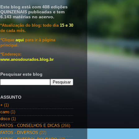
Este blog está com 408 edições
QUINZENAIS publicadas e tem
6.143 matérias no acervo.
*Atualização do blog: todo dia
15 e 30
de cada mês.
*Clique
aqui
para ir à página
principal.
*Endereço:
www.anosdourados.blog.br
Pesquisar este blog
ASSUNTO
+
(1)
carro
(1)
disco
(1)
FATOS - CONSELHOS E DICAS
(266)
FATOS - DIVERSOS
(22)