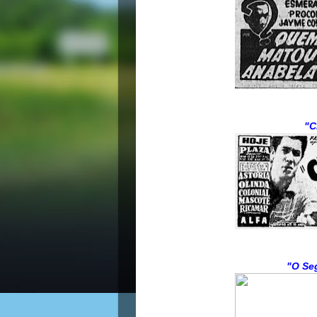
"C
"O Se