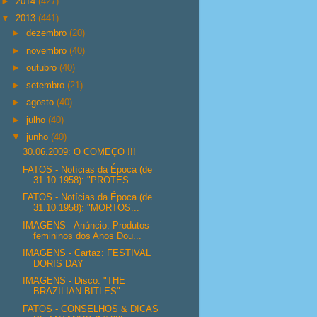
►
2014
(427)
▼
2013
(441)
►
dezembro
(20)
►
novembro
(40)
►
outubro
(40)
►
setembro
(21)
►
agosto
(40)
►
julho
(40)
▼
junho
(40)
30.06.2009: O COMEÇO !!!
FATOS - Notícias da Época (de
31.10.1958): "PROTES...
FATOS - Notícias da Época (de
31.10.1958): "MORTOS...
IMAGENS - Anúncio: Produtos
femininos dos Anos Dou...
IMAGENS - Cartaz: FESTIVAL
DORIS DAY
IMAGENS - Disco: "THE
BRAZILIAN BITLES"
FATOS - CONSELHOS & DICAS