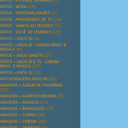
FATOS - FUTEBOL DOURADO
(27)
FATOS - MODA
(205)
FATOS - PERSONALIDADES
(11)
FATOS - PROGRAMAS DE TV
(166)
FATOS - VAMOS AO TEATRO?
(76)
FATOS - VOCÊ SE LEMBRA?
(173)
FATOS = ANOS 50
(24)
FATOS = ANOS 50 - CINEMA BRAS. E
MÚSICA
(80)
FATOS = ANOS 50/60/70
(327)
FATOS = ANOS 60 E 70 - CINEMA
BRAS. E MÚSICA
(297)
FATOS = ANOS 70
(121)
FATOS/IMAGENS ANOS 80
(162)
IMAGENS = ÁLBUM DE FIGURINHA
(105)
IMAGENS = ALIMENTO/BEBIDA
(35)
IMAGENS = ANÚNCIO
(370)
IMAGENS = BRINQUEDO
(170)
IMAGENS = CARRO
(236)
IMAGENS = CINEMA
(250)
IMAGENS = DINHEIRO
(21)