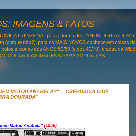
: IMAGENS & FATOS
RÔNICA QUINZENAL para a turma dos "ANOS DOURADOS" rel
bém (porque não?), para os MAIS NOVOS conhecerem coisas da
olos e ícones dos ANOS 50/60 (e dos 40/70), tiradas da WEB 
SADO. CLICAR NAS IMAGENS PARA AMPLIÁ-LAS
: "QUEM MATOU ANABELA?" - "CREPÚSCULO DE
ERRA DOURADA"
uem Matou Anabela"
(1956)