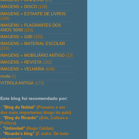
IMAGENS = DISCO
(158)
IMAGENS = ESTANTE DE LIVROS
(199)
IMAGENS = FLAGRANTES DOS
ANOS 50/60
(110)
IMAGENS = GIBI
(325)
IMAGENS = MATERIAL ESCOLAR
(210)
IMAGENS = MOBILIÁRIO ANTIGO
(13)
IMAGENS = REVISTA
(182)
IMAGENS = VELHARIA
(639)
moda
(1)
VITROLA ANTIGA
(173)
Este blog foi recomendado por:
-
"Blog do Noblat"
(Pioneiro e um
dos mais importantes blogs do país)
-
"Blog do Ricardo"
(Arte, Cultura e
Política)
-
"Unlimited"
(Hugo Caldas)
-
"Ricardo's blog"
(É outro. De tudo
um pouco)