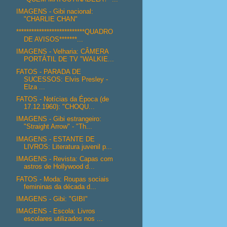
IMAGENS - Gibi nacional:
"CHARLIE CHAN"
***************************QUADRO
DE AVISOS*******...
IMAGENS - Velharia: CÂMERA
PORTÁTIL DE TV "WALKIE...
FATOS - PARADA DE
SUCESSOS: Elvis Presley -
Elza ...
FATOS - Notícias da Época (de
17.12.1960): "CHOQU...
IMAGENS - Gibi estrangeiro:
"Straight Arrow" - "Th...
IMAGENS - ESTANTE DE
LIVROS: Literatura juvenil p...
IMAGENS - Revista: Capas com
astros de Hollywood d...
FATOS - Moda: Roupas sociais
femininas da década d...
IMAGENS - Gibi: "GIBI"
IMAGENS - Escola: Livros
escolares utilizados nos ...