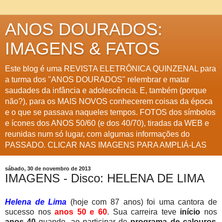
ANOS DOURADOS:
IMAGENS & FATOS
Este blog é uma REVISTA ELETRÔNICA QUINZENAL para
a turma dos "ANOS DOURADOS" relembrar e matar
saudades da infância e adolescência. E, também (porque
não?), para os MAIS NOVOS conhecerem coisas da época
e o que se passava naqueles tempos. FOTOS dos símbolos
e ícones dos ANOS 50/60 (e dos 40/70), tiradas da WEB e
reunidas num só lugar, com algumas informações do
PASSADO. CLICAR NAS IMAGENS PARA AMPLIÁ-LAS
sábado, 30 de novembro de 2013
IMAGENS - Disco: HELENA DE LIMA
Helena de Lima
(hoje com 87 anos) foi uma cantora de
sucesso nos
anos 50 e 60
. Sua carreira teve
início
nos
anos 40
quando, ao participar de
programa de calouros