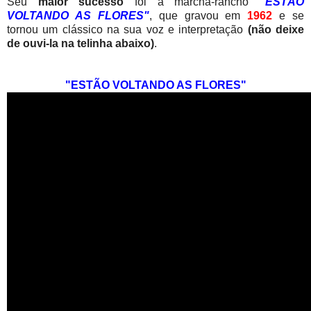
Seu
maior sucesso
foi a marcha-rancho
"ESTÃO
VOLTANDO AS FLORES"
, que gravou em
1962
e se
tornou um clássico na sua voz e interpretação
(não deixe
de ouvi-la na telinha abaixo)
.
"ESTÃO VOLTANDO AS FLORES"