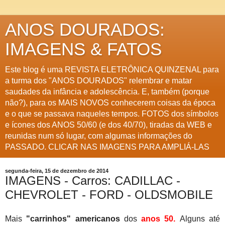
ANOS DOURADOS:
IMAGENS & FATOS
Este blog é uma REVISTA ELETRÔNICA QUINZENAL para
a turma dos "ANOS DOURADOS" relembrar e matar
saudades da infância e adolescência. E, também (porque
não?), para os MAIS NOVOS conhecerem coisas da época
e o que se passava naqueles tempos. FOTOS dos símbolos
e ícones dos ANOS 50/60 (e dos 40/70), tiradas da WEB e
reunidas num só lugar, com algumas informações do
PASSADO. CLICAR NAS IMAGENS PARA AMPLIÁ-LAS
segunda-feira, 15 de dezembro de 2014
IMAGENS - Carros: CADILLAC -
CHEVROLET - FORD - OLDSMOBILE
Mais
"carrinhos" americanos
dos
anos 50.
Alguns até