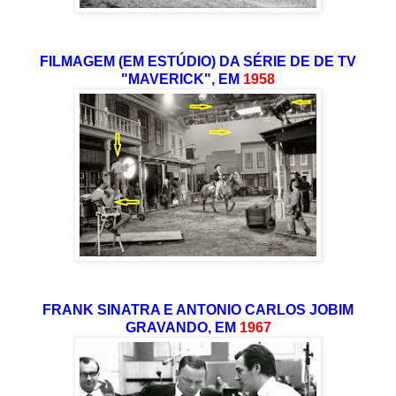
FILMAGEM (EM ESTÚDIO) DA SÉRIE DE DE TV
"MAVERICK", EM
1958
FRANK SINATRA E ANTONIO CARLOS JOBIM
GRAVANDO, EM
1967