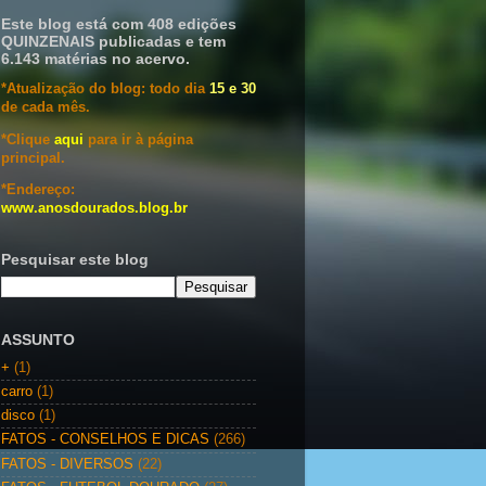
Este blog está com 408 edições
QUINZENAIS publicadas e tem
6.143 matérias no acervo.
*Atualização do blog: todo dia
15 e 30
de cada mês.
*Clique
aqui
para ir à página
principal.
*Endereço:
www.anosdourados.blog.br
Pesquisar este blog
ASSUNTO
+
(1)
carro
(1)
disco
(1)
FATOS - CONSELHOS E DICAS
(266)
FATOS - DIVERSOS
(22)