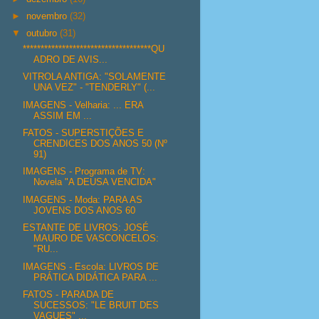
►
novembro
(32)
▼
outubro
(31)
************************************QU
ADRO DE AVIS...
VITROLA ANTIGA: "SOLAMENTE
UNA VEZ" - "TENDERLY" (...
IMAGENS - Velharia: ... ERA
ASSIM EM ...
FATOS - SUPERSTIÇÕES E
CRENDICES DOS ANOS 50 (Nº
91)
IMAGENS - Programa de TV:
Novela "A DEUSA VENCIDA"
IMAGENS - Moda: PARA AS
JOVENS DOS ANOS 60
ESTANTE DE LIVROS: JOSÉ
MAURO DE VASCONCELOS:
"RU...
IMAGENS - Escola: LIVROS DE
PRÁTICA DIDÁTICA PARA ...
FATOS - PARADA DE
SUCESSOS: "LE BRUIT DES
VAGUES" ...