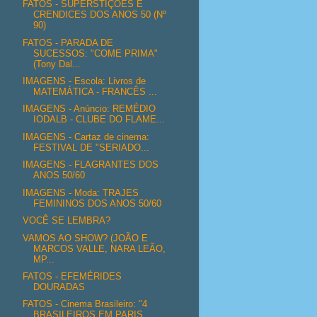
FATOS - SUPERSTIÇÕES E
CRENDICES DOS ANOS 50 (Nº
90)
FATOS - PARADA DE
SUCESSOS: "COME PRIMA"
(Tony Dal...
IMAGENS - Escola: Livros de
MATEMÁTICA - FRANCÊS ...
IMAGENS - Anúncio: REMÉDIO
IODALB - CLUBE DO FLAME...
IMAGENS - Cartaz de cinema:
FESTIVAL DE "SERIADO...
IMAGENS - FLAGRANTES DOS
ANOS 50/60
IMAGENS - Moda: TRAJES
FEMININOS DOS ANOS 50/60
VOCÊ SE LEMBRA?
VAMOS AO SHOW? (JOÃO E
MARCOS VALLE, NARA LEÃO,
MP...
FATOS - EFEMÉRIDES
DOURADAS
FATOS - Cinema Brasileiro: "4
BRASILEIROS EM PARIS...