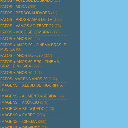
FATOS - FUTEBOL DOURADO
(27)
FATOS - MODA
(205)
FATOS - PERSONALIDADES
(11)
FATOS - PROGRAMAS DE TV
(166)
FATOS - VAMOS AO TEATRO?
(76)
FATOS - VOCÊ SE LEMBRA?
(173)
FATOS = ANOS 50
(24)
FATOS = ANOS 50 - CINEMA BRAS. E
MÚSICA
(80)
FATOS = ANOS 50/60/70
(327)
FATOS = ANOS 60 E 70 - CINEMA
BRAS. E MÚSICA
(297)
FATOS = ANOS 70
(121)
FATOS/IMAGENS ANOS 80
(162)
IMAGENS = ÁLBUM DE FIGURINHA
(105)
IMAGENS = ALIMENTO/BEBIDA
(35)
IMAGENS = ANÚNCIO
(370)
IMAGENS = BRINQUEDO
(170)
IMAGENS = CARRO
(236)
IMAGENS = CINEMA
(250)
IMAGENS = DINHEIRO
(21)