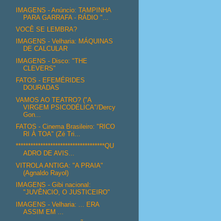
IMAGENS - Anúncio: TAMPINHA
PARA GARRAFA - RÁDIO "...
VOCÊ SE LEMBRA?
IMAGENS - Velharia: MÁQUINAS
DE CALCULAR
IMAGENS - Disco: "THE
CLEVERS"
FATOS - EFEMÉRIDES
DOURADAS
VAMOS AO TEATRO? ("A
VIRGEM PSICODÉLICA"/Dercy
Gon...
FATOS - Cinema Brasileiro: "RICO
RI À TOA" (Zé Tri...
************************************QU
ADRO DE AVIS...
VITROLA ANTIGA: "A PRAIA"
(Agnaldo Rayol)
IMAGENS - Gibi nacional:
"JUVÊNCIO, O JUSTICEIRO"
IMAGENS - Velharia: ... ERA
ASSIM EM ...