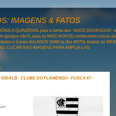
: IMAGENS & FATOS
RÔNICA QUINZENAL para a turma dos "ANOS DOURADOS" rel
bém (porque não?), para os MAIS NOVOS conhecerem coisas da
olos e ícones dos ANOS 50/60 (e dos 40/70), tiradas da WEB 
SADO. CLICAR NAS IMAGENS PARA AMPLIÁ-LAS
5
 IODALB - CLUBE DO FLAMENGO - FUSCA 67 -