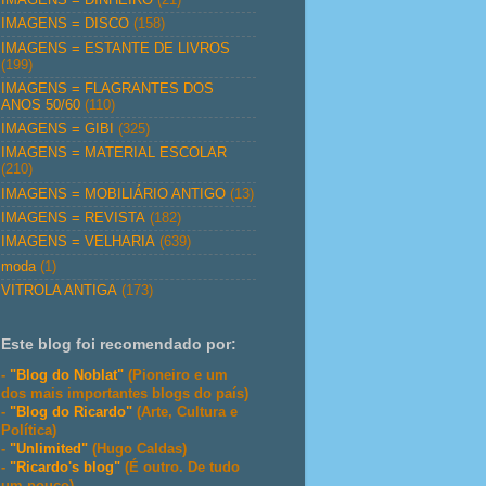
IMAGENS = DISCO
(158)
IMAGENS = ESTANTE DE LIVROS
(199)
IMAGENS = FLAGRANTES DOS
ANOS 50/60
(110)
IMAGENS = GIBI
(325)
IMAGENS = MATERIAL ESCOLAR
(210)
IMAGENS = MOBILIÁRIO ANTIGO
(13)
IMAGENS = REVISTA
(182)
IMAGENS = VELHARIA
(639)
moda
(1)
VITROLA ANTIGA
(173)
Este blog foi recomendado por:
-
"Blog do Noblat"
(Pioneiro e um
dos mais importantes blogs do país)
-
"Blog do Ricardo"
(Arte, Cultura e
Política)
-
"Unlimited"
(Hugo Caldas)
-
"Ricardo's blog"
(É outro. De tudo
um pouco)