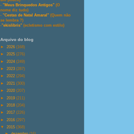
-
"Meus Brinquedos Antigos"
(O
nome diz tudo)
-
"Cestas de Natal Amaral"
(Quem não
se lembra ?)
-
"ekislibris"
(ecletismo com estilo)
Arquivo do blog
►
2026
(168)
►
2025
(276)
►
2024
(249)
►
2023
(287)
►
2022
(294)
►
2021
(300)
►
2020
(207)
►
2019
(211)
►
2018
(204)
►
2017
(226)
►
2016
(297)
▼
2015
(368)
►
dezembro
(16)