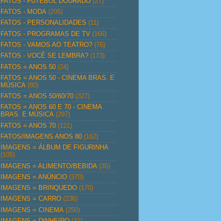
FATOS - FUTEBOL DOURADO
(27)
FATOS - MODA
(205)
FATOS - PERSONALIDADES
(11)
FATOS - PROGRAMAS DE TV
(166)
FATOS - VAMOS AO TEATRO?
(76)
FATOS - VOCÊ SE LEMBRA?
(173)
FATOS = ANOS 50
(24)
FATOS = ANOS 50 - CINEMA BRAS. E
MÚSICA
(80)
FATOS = ANOS 50/60/70
(327)
FATOS = ANOS 60 E 70 - CINEMA
BRAS. E MÚSICA
(297)
FATOS = ANOS 70
(121)
FATOS/IMAGENS ANOS 80
(162)
IMAGENS = ÁLBUM DE FIGURINHA
(105)
IMAGENS = ALIMENTO/BEBIDA
(35)
IMAGENS = ANÚNCIO
(370)
IMAGENS = BRINQUEDO
(170)
IMAGENS = CARRO
(236)
IMAGENS = CINEMA
(250)
IMAGENS = DINHEIRO
(21)