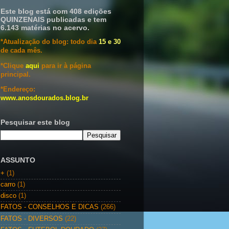
Este blog está com 408 edições
QUINZENAIS publicadas e tem
6.143 matérias no acervo.
*Atualização do blog: todo dia
15 e 30
de cada mês.
*Clique
aqui
para ir à página
principal.
*Endereço:
www.anosdourados.blog.br
Pesquisar este blog
ASSUNTO
+
(1)
carro
(1)
disco
(1)
FATOS - CONSELHOS E DICAS
(266)
FATOS - DIVERSOS
(22)