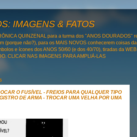
: IMAGENS & FATOS
RÔNICA QUINZENAL para a turma dos "ANOS DOURADOS" rel
bém (porque não?), para os MAIS NOVOS conhecerem coisas da
olos e ícones dos ANOS 50/60 (e dos 40/70), tiradas da WEB 
SADO. CLICAR NAS IMAGENS PARA AMPLIÁ-LAS
5
ROCAR O FUSÍVEL - FREIOS PARA QUALQUER TIPO
EGISTRO DE ARMA - TROCAR UMA VELHA POR UMA