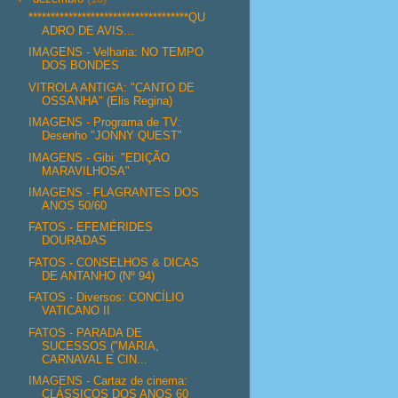
************************************QU
ADRO DE AVIS...
IMAGENS - Velharia: NO TEMPO
DOS BONDES
VITROLA ANTIGA: "CANTO DE
OSSANHA" (Elis Regina)
IMAGENS - Programa de TV:
Desenho "JONNY QUEST"
IMAGENS - Gibi: "EDIÇÃO
MARAVILHOSA"
IMAGENS - FLAGRANTES DOS
ANOS 50/60
FATOS - EFEMÉRIDES
DOURADAS
FATOS - CONSELHOS & DICAS
DE ANTANHO (Nº 94)
FATOS - Diversos: CONCÍLIO
VATICANO II
FATOS - PARADA DE
SUCESSOS ("MARIA,
CARNAVAL E CIN...
IMAGENS - Cartaz de cinema:
CLÁSSICOS DOS ANOS 60