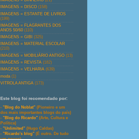
IMAGENS = DISCO
(158)
IMAGENS = ESTANTE DE LIVROS
(199)
IMAGENS = FLAGRANTES DOS
ANOS 50/60
(110)
IMAGENS = GIBI
(325)
IMAGENS = MATERIAL ESCOLAR
(210)
IMAGENS = MOBILIÁRIO ANTIGO
(13)
IMAGENS = REVISTA
(182)
IMAGENS = VELHARIA
(639)
moda
(1)
VITROLA ANTIGA
(173)
Este blog foi recomendado por:
-
"Blog do Noblat"
(Pioneiro e um
dos mais importantes blogs do país)
-
"Blog do Ricardo"
(Arte, Cultura e
Política)
-
"Unlimited"
(Hugo Caldas)
-
"Ricardo's blog"
(É outro. De tudo
um pouco)