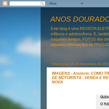
ANOS DOURADOS
Este blog é uma REVISTA ELET
infância e adolescência. E, tam
naqueles tempos. FOTOS dos símb
algumas informações do PAS
terça-feira, 15 de dezembro de 201
IMAGENS - Anúncio: COMO T
DE MOTORISTA - VENDA E R
NOVA