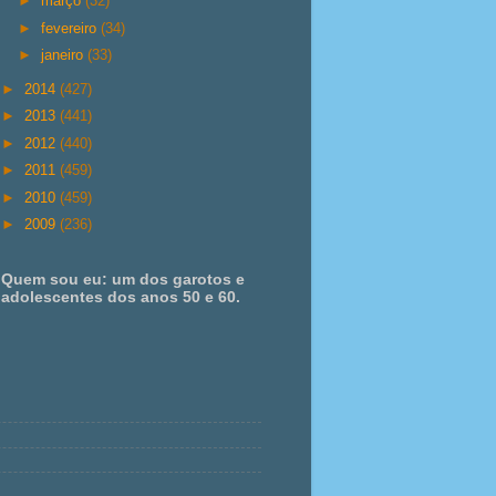
►
março
(32)
►
fevereiro
(34)
►
janeiro
(33)
►
2014
(427)
►
2013
(441)
►
2012
(440)
►
2011
(459)
►
2010
(459)
►
2009
(236)
Quem sou eu: um dos garotos e
adolescentes dos anos 50 e 60.