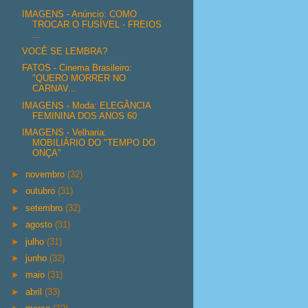
IMAGENS - Anúncio: COMO
TROCAR O FUSÍVEL - FREIOS
...
VOCÊ SE LEMBRA?
FATOS - Cinema Brasileiro:
"QUERO MORRER NO
CARNAV...
IMAGENS - Moda: ELEGÂNCIA
FEMININA DOS ANOS 60
IMAGENS - Velharia:
MOBILIÁRIO DO "TEMPO DO
ONÇA"
►
novembro
(32)
►
outubro
(31)
►
setembro
(32)
►
agosto
(31)
►
julho
(31)
►
junho
(32)
►
maio
(31)
►
abril
(33)