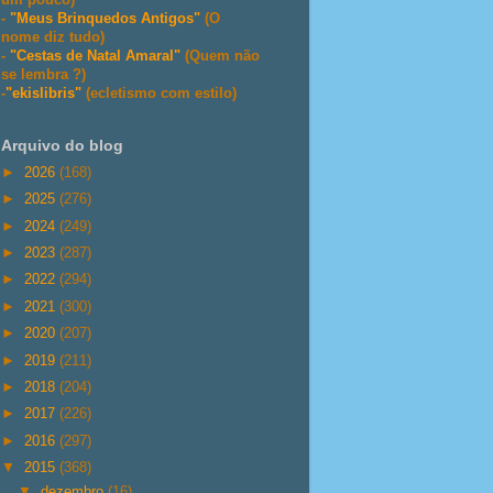
-
"Meus Brinquedos Antigos"
(O
nome diz tudo)
-
"Cestas de Natal Amaral"
(Quem não
se lembra ?)
-
"ekislibris"
(ecletismo com estilo)
Arquivo do blog
►
2026
(168)
►
2025
(276)
►
2024
(249)
►
2023
(287)
►
2022
(294)
►
2021
(300)
►
2020
(207)
►
2019
(211)
►
2018
(204)
►
2017
(226)
►
2016
(297)
▼
2015
(368)
▼
dezembro
(16)