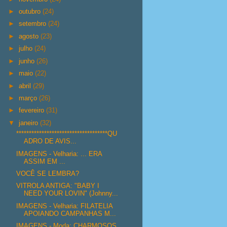
►
outubro
(24)
►
setembro
(24)
►
agosto
(23)
►
julho
(24)
►
junho
(26)
►
maio
(22)
►
abril
(29)
►
março
(26)
►
fevereiro
(31)
▼
janeiro
(32)
************************************QU
ADRO DE AVIS...
IMAGENS - Velharia: ... ERA
ASSIM EM ...
VOCÊ SE LEMBRA?
VITROLA ANTIGA: "BABY I
NEED YOUR LOVIN" (Johnny...
IMAGENS - Velharia: FILATELIA
APOIANDO CAMPANHAS M...
IMAGENS - Moda: CHARMOSOS