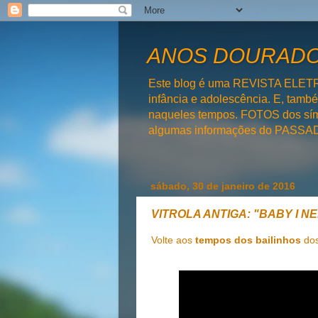
ANOS DOURADOS
Este blog é uma REVISTA ELET
infância e adolescência. E, tam
naqueles tempos. FOTOS dos símb
algumas informações do PAS
sábado, 30 de janeiro de 2016
VITROLA ANTIGA: "BABY I NE
Volte aos
tempos dos bailinhos
do