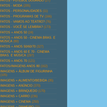
FATOS - FUTEBOL DOURADO
(27)
FATOS - MODA
(205)
FATOS - PERSONALIDADES
(11)
FATOS - PROGRAMAS DE TV
(166)
FATOS - VAMOS AO TEATRO?
(76)
FATOS - VOCÊ SE LEMBRA?
(173)
FATOS = ANOS 50
(24)
FATOS = ANOS 50 - CINEMA BRAS. E
MÚSICA
(80)
FATOS = ANOS 50/60/70
(327)
FATOS = ANOS 60 E 70 - CINEMA
BRAS. E MÚSICA
(297)
FATOS = ANOS 70
(121)
FATOS/IMAGENS ANOS 80
(162)
IMAGENS = ÁLBUM DE FIGURINHA
(105)
IMAGENS = ALIMENTO/BEBIDA
(35)
IMAGENS = ANÚNCIO
(370)
IMAGENS = BRINQUEDO
(170)
IMAGENS = CARRO
(236)
IMAGENS = CINEMA
(250)
IMAGENS = DINHEIRO
(21)