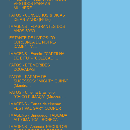
VESTIDOS PARA AS
MULHERE...
FATOS - CONSELHOS & DICAS
DE ANTANHO (Nº 96)
IMAGENS - FLAGRANTES DOS
ANOS 50/60
ESTANTE DE LIVROS: "O
CORCUNDA DE NOTRE-
DAME" - "A...
IMAGENS - Escola: "CARTILHA
DE BITU" - "COLEÇÃO ...
FATOS - EFEMÉRIDES
DOURADAS
FATOS - PARADA DE
SUCESSOS: "MIGHTY QUINN"
(Mandre...
FATOS - Cinema Brasileiro:
"CHICO FUMAÇA" (Mazzaro...
IMAGENS - Cartaz de cinema:
FESTIVAL GARY COOPER
IMAGENS - Brinquedo: TABUADA
AUTOMÁTICA - BONECA -...
IMAGENS - Anúncio: PRODUTOS