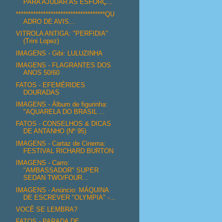
PARA AJUDAR AS ESFORÇ...
************************************QU
ADRO DE AVIS...
VITROLA ANTIGA: "PERFIDIA"
(Trini Lopez)
IMAGENS - Gibi: LULUZINHA
IMAGENS - FLAGRANTES DOS
ANOS 50/60
FATOS - EFEMÉRIDES
DOURADAS
IMAGENS - Álbum de figurinha:
"AQUARELA DO BRASIL ...
FATOS - CONSELHOS & DICAS
DE ANTANHO (Nº 95)
IMAGENS - Cartaz de Cinema:
FESTIVAL RICHARD BURTON
IMAGENS - Carro:
"AMBASSADOR" SUPER
SEDAN TWO/FOUR...
IMAGENS - Anúncio: MÁQUINA
DE ESCREVER "OLYMPIA" -...
VOCÊ SE LEMBRA?
FATOS - PARADA DE