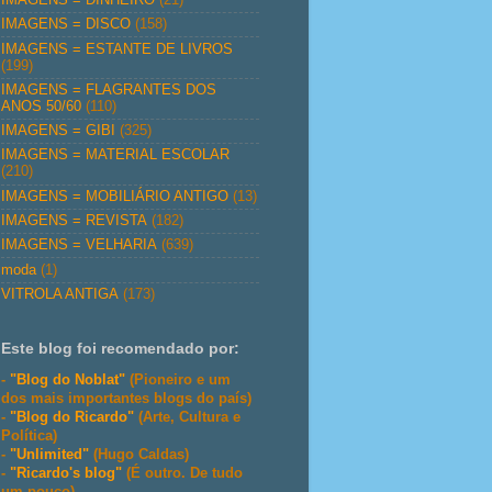
IMAGENS = DISCO
(158)
IMAGENS = ESTANTE DE LIVROS
(199)
IMAGENS = FLAGRANTES DOS
ANOS 50/60
(110)
IMAGENS = GIBI
(325)
IMAGENS = MATERIAL ESCOLAR
(210)
IMAGENS = MOBILIÁRIO ANTIGO
(13)
IMAGENS = REVISTA
(182)
IMAGENS = VELHARIA
(639)
moda
(1)
VITROLA ANTIGA
(173)
Este blog foi recomendado por:
-
"Blog do Noblat"
(Pioneiro e um
dos mais importantes blogs do país)
-
"Blog do Ricardo"
(Arte, Cultura e
Política)
-
"Unlimited"
(Hugo Caldas)
-
"Ricardo's blog"
(É outro. De tudo
um pouco)