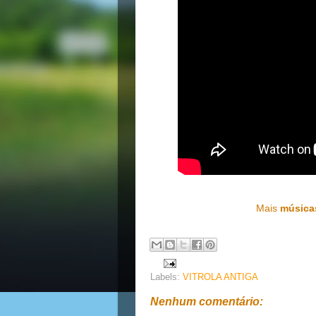
Mais
música
Labels:
VITROLA ANTIGA
Nenhum comentário: