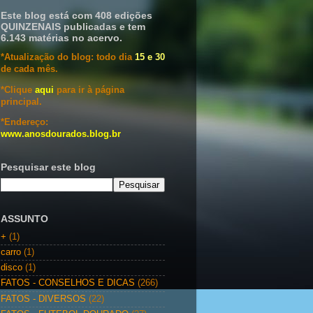
Este blog está com 408 edições
QUINZENAIS publicadas e tem
6.143 matérias no acervo.
*Atualização do blog: todo dia
15 e 30
de cada mês.
*Clique
aqui
para ir à página
principal.
*Endereço:
www.anosdourados.blog.br
Pesquisar este blog
ASSUNTO
+
(1)
carro
(1)
disco
(1)
FATOS - CONSELHOS E DICAS
(266)
FATOS - DIVERSOS
(22)