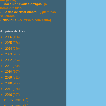
-
"Meus Brinquedos Antigos"
(O
nome diz tudo)
-
"Cestas de Natal Amaral"
(Quem não
se lembra ?)
-
"ekislibris"
(ecletismo com estilo)
Arquivo do blog
►
2026
(168)
►
2025
(276)
►
2024
(249)
►
2023
(287)
►
2022
(294)
►
2021
(300)
►
2020
(207)
►
2019
(211)
►
2018
(204)
►
2017
(226)
▼
2016
(297)
►
dezembro
(12)
►
novembro
(24)