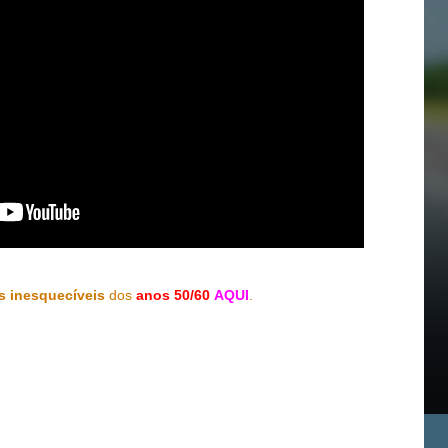
s inesquecíveis
dos
anos 50/60
AQUI
.