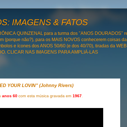
: IMAGENS & FATOS
RÔNICA QUINZENAL para a turma dos "ANOS DOURADOS" rel
bém (porque não?), para os MAIS NOVOS conhecerem coisas da
olos e ícones dos ANOS 50/60 (e dos 40/70), tiradas da WEB 
SADO. CLICAR NAS IMAGENS PARA AMPLIÁ-LAS
ED YOUR LOVIN" (Johnny Rivers)
s
anos 60
com esta música gravada em
1967
.