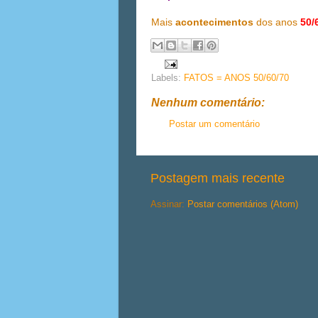
Mais
acontecimentos
dos anos
50/
Labels:
FATOS = ANOS 50/60/70
Nenhum comentário:
Postar um comentário
Postagem mais recente
Assinar:
Postar comentários (Atom)