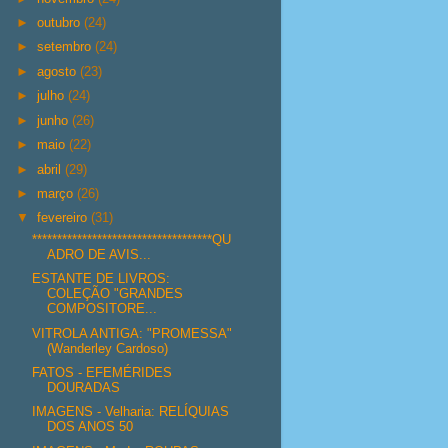
►
outubro
(24)
►
setembro
(24)
►
agosto
(23)
►
julho
(24)
►
junho
(26)
►
maio
(22)
►
abril
(29)
►
março
(26)
▼
fevereiro
(31)
************************************QU
ADRO DE AVIS...
ESTANTE DE LIVROS:
COLEÇÃO "GRANDES
COMPOSITORE...
VITROLA ANTIGA: "PROMESSA"
(Wanderley Cardoso)
FATOS - EFEMÉRIDES
DOURADAS
IMAGENS - Velharia: RELÍQUIAS
DOS ANOS 50