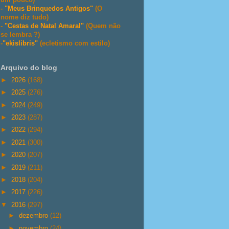
-
"Meus Brinquedos Antigos"
(O
nome diz tudo)
-
"Cestas de Natal Amaral"
(Quem não
se lembra ?)
-
"ekislibris"
(ecletismo com estilo)
Arquivo do blog
►
2026
(168)
►
2025
(276)
►
2024
(249)
►
2023
(287)
►
2022
(294)
►
2021
(300)
►
2020
(207)
►
2019
(211)
►
2018
(204)
►
2017
(226)
▼
2016
(297)
►
dezembro
(12)
►
novembro
(24)