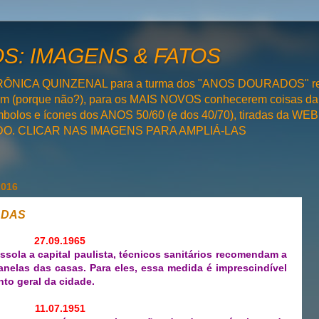
: IMAGENS & FATOS
RÔNICA QUINZENAL para a turma dos "ANOS DOURADOS" rel
bém (porque não?), para os MAIS NOVOS conhecerem coisas da
olos e ícones dos ANOS 50/60 (e dos 40/70), tiradas da WEB 
SADO. CLICAR NAS IMAGENS PARA AMPLIÁ-LAS
2016
ADAS
27.09.1965
sola a capital paulista, técnicos sanitários recomendam a
janelas das casas. Para eles, essa medida é imprescindível
to geral da cidade.
11.07.1951