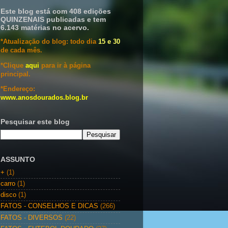
Este blog está com 408 edições
QUINZENAIS publicadas e tem
6.143 matérias no acervo.
*Atualização do blog: todo dia
15 e 30
de cada mês.
*Clique
aqui
para ir à página
principal.
*Endereço:
www.anosdourados.blog.br
Pesquisar este blog
ASSUNTO
+
(1)
carro
(1)
disco
(1)
FATOS - CONSELHOS E DICAS
(266)
FATOS - DIVERSOS
(22)