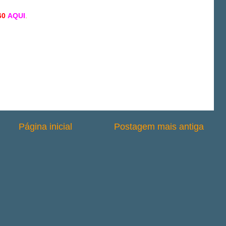
60
AQUI
.
Página inicial
Postagem mais antiga