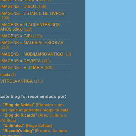
IMAGENS = DISCO
(158)
IMAGENS = ESTANTE DE LIVROS
(199)
IMAGENS = FLAGRANTES DOS
ANOS 50/60
(110)
IMAGENS = GIBI
(325)
IMAGENS = MATERIAL ESCOLAR
(210)
IMAGENS = MOBILIÁRIO ANTIGO
(13)
IMAGENS = REVISTA
(182)
IMAGENS = VELHARIA
(639)
moda
(1)
VITROLA ANTIGA
(173)
Este blog foi recomendado por:
-
"Blog do Noblat"
(Pioneiro e um
dos mais importantes blogs do país)
-
"Blog do Ricardo"
(Arte, Cultura e
Política)
-
"Unlimited"
(Hugo Caldas)
-
"Ricardo's blog"
(É outro. De tudo
um pouco)