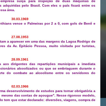
am empresa suíça para inspeção de duas máquinas de
 adquiridas pelo Brasil. Com eles o país ficará entre os
ssa área.
30.03.1969
nthians vence o Palmeiras por 2 a 0, com gols de Benê e
27.08.1953
oltam a aparecer em uma das margens da Lagoa Rodrigo de
res da Av. Epitácio Pessoa, muito visitada por turistas,
28.09.1961
a aos dirigentes das repartições municipais a imediata
cionários alcoolizados ou que se embriaguem durante o
arte do combate ao alcoolismo entre os servidores do
02.03.1966
rma desenvolvimento de estudos para tornar obrigatória a
té mesmo das contas de açougue". Nesse rigoroso modelo,
o tem que estar declarado: diversões, viagens, compra de