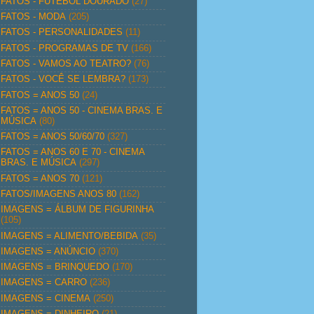
FATOS - FUTEBOL DOURADO
(27)
FATOS - MODA
(205)
FATOS - PERSONALIDADES
(11)
FATOS - PROGRAMAS DE TV
(166)
FATOS - VAMOS AO TEATRO?
(76)
FATOS - VOCÊ SE LEMBRA?
(173)
FATOS = ANOS 50
(24)
FATOS = ANOS 50 - CINEMA BRAS. E
MÚSICA
(80)
FATOS = ANOS 50/60/70
(327)
FATOS = ANOS 60 E 70 - CINEMA
BRAS. E MÚSICA
(297)
FATOS = ANOS 70
(121)
FATOS/IMAGENS ANOS 80
(162)
IMAGENS = ÁLBUM DE FIGURINHA
(105)
IMAGENS = ALIMENTO/BEBIDA
(35)
IMAGENS = ANÚNCIO
(370)
IMAGENS = BRINQUEDO
(170)
IMAGENS = CARRO
(236)
IMAGENS = CINEMA
(250)
IMAGENS = DINHEIRO
(21)