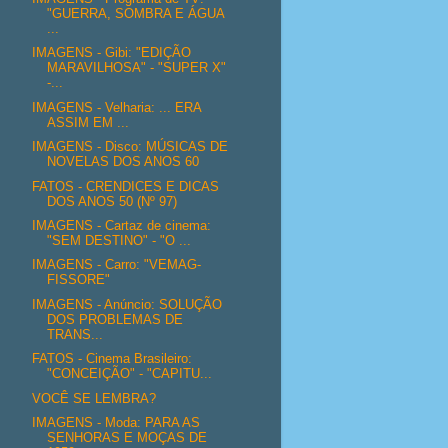
"GUERRA, SOMBRA E ÁGUA
...
IMAGENS - Gibi: "EDIÇÃO
MARAVILHOSA" - "SUPER X"
-...
IMAGENS - Velharia: ... ERA
ASSIM EM ...
IMAGENS - Disco: MÚSICAS DE
NOVELAS DOS ANOS 60
FATOS - CRENDICES E DICAS
DOS ANOS 50 (Nº 97)
IMAGENS - Cartaz de cinema:
"SEM DESTINO" - "O ...
IMAGENS - Carro: "VEMAG-
FISSORE"
IMAGENS - Anúncio: SOLUÇÃO
DOS PROBLEMAS DE
TRANS...
FATOS - Cinema Brasileiro:
"CONCEIÇÃO" - "CAPITU...
VOCÊ SE LEMBRA?
IMAGENS - Moda: PARA AS
SENHORAS E MOÇAS DE