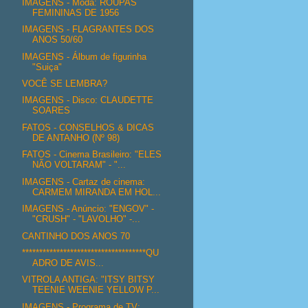
IMAGENS - Moda: ROUPAS
FEMININAS DE 1956
IMAGENS - FLAGRANTES DOS
ANOS 50/60
IMAGENS - Álbum de figurinha
"Suiça"
VOCÊ SE LEMBRA?
IMAGENS - Disco: CLAUDETTE
SOARES
FATOS - CONSELHOS & DICAS
DE ANTANHO (Nº 98)
FATOS - Cinema Brasileiro: "ELES
NÃO VOLTARAM" - "...
IMAGENS - Cartaz de cinema:
CARMEM MIRANDA EM HOL...
IMAGENS - Anúncio: "ENGOV" -
"CRUSH" - "LAVOLHO" -...
CANTINHO DOS ANOS 70
************************************QU
ADRO DE AVIS...
VITROLA ANTIGA: "ITSY BITSY
TEENIE WEENIE YELLOW P...
IMAGENS - Programa de TV: