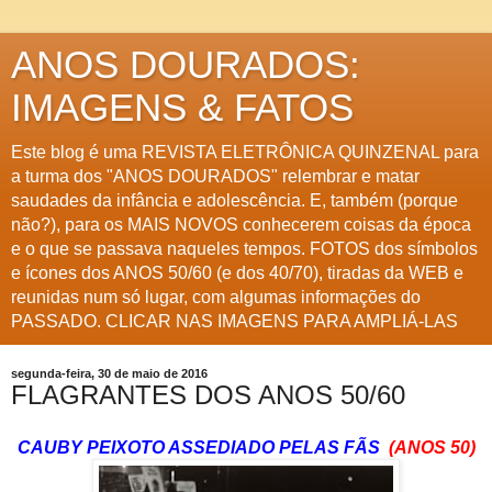
ANOS DOURADOS:
IMAGENS & FATOS
Este blog é uma REVISTA ELETRÔNICA QUINZENAL para
a turma dos "ANOS DOURADOS" relembrar e matar
saudades da infância e adolescência. E, também (porque
não?), para os MAIS NOVOS conhecerem coisas da época
e o que se passava naqueles tempos. FOTOS dos símbolos
e ícones dos ANOS 50/60 (e dos 40/70), tiradas da WEB e
reunidas num só lugar, com algumas informações do
PASSADO. CLICAR NAS IMAGENS PARA AMPLIÁ-LAS
segunda-feira, 30 de maio de 2016
FLAGRANTES DOS ANOS 50/60
CAUBY PEIXOTO ASSEDIADO PELAS FÃS
(ANOS 50)