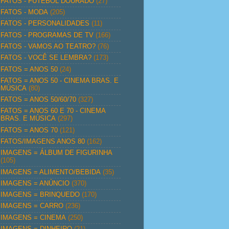
FATOS - FUTEBOL DOURADO
(27)
FATOS - MODA
(205)
FATOS - PERSONALIDADES
(11)
FATOS - PROGRAMAS DE TV
(166)
FATOS - VAMOS AO TEATRO?
(76)
FATOS - VOCÊ SE LEMBRA?
(173)
FATOS = ANOS 50
(24)
FATOS = ANOS 50 - CINEMA BRAS. E
MÚSICA
(80)
FATOS = ANOS 50/60/70
(327)
FATOS = ANOS 60 E 70 - CINEMA
BRAS. E MÚSICA
(297)
FATOS = ANOS 70
(121)
FATOS/IMAGENS ANOS 80
(162)
IMAGENS = ÁLBUM DE FIGURINHA
(105)
IMAGENS = ALIMENTO/BEBIDA
(35)
IMAGENS = ANÚNCIO
(370)
IMAGENS = BRINQUEDO
(170)
IMAGENS = CARRO
(236)
IMAGENS = CINEMA
(250)
IMAGENS = DINHEIRO
(21)