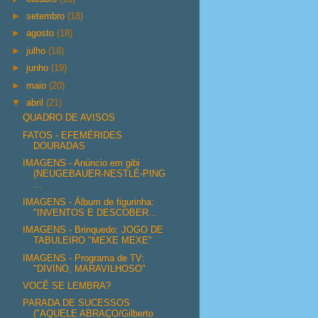
►
setembro
(18)
►
agosto
(18)
►
julho
(18)
►
junho
(19)
►
maio
(20)
▼
abril
(21)
QUADRO DE AVISOS
FATOS - EFEMÉRIDES
DOURADAS
IMAGENS - Anúncio em gibi
(NEUGEBAUER-NESTLÉ-PING
...
IMAGENS - Álbum de figurinha:
"INVENTOS E DESCOBER...
IMAGENS - Brinquedo: JOGO DE
TABULEIRO "MEXE MEXE"
IMAGENS - Programa de TV:
"DIVINO, MARAVILHOSO"
VOCÊ SE LEMBRA?
PARADA DE SUCESSOS
("AQUELE ABRAÇO/Gilberto