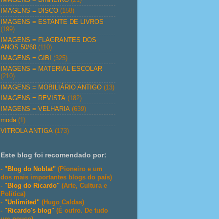
IMAGENS = DISCO
(158)
IMAGENS = ESTANTE DE LIVROS
(199)
IMAGENS = FLAGRANTES DOS
ANOS 50/60
(110)
IMAGENS = GIBI
(325)
IMAGENS = MATERIAL ESCOLAR
(210)
IMAGENS = MOBILIÁRIO ANTIGO
(13)
IMAGENS = REVISTA
(182)
IMAGENS = VELHARIA
(639)
moda
(1)
VITROLA ANTIGA
(173)
Este blog foi recomendado por:
-
"Blog do Noblat"
(Pioneiro e um
dos mais importantes blogs do país)
-
"Blog do Ricardo"
(Arte, Cultura e
Política)
-
"Unlimited"
(Hugo Caldas)
-
"Ricardo's blog"
(É outro. De tudo
um pouco)