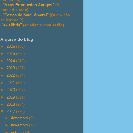
-
"Meus Brinquedos Antigos"
(O
nome diz tudo)
-
"Cestas de Natal Amaral"
(Quem não
se lembra ?)
-
"ekislibris"
(ecletismo com estilo)
Arquivo do blog
►
2026
(168)
►
2025
(276)
►
2024
(249)
►
2023
(287)
►
2022
(294)
►
2021
(300)
►
2020
(207)
►
2019
(211)
►
2018
(204)
▼
2017
(226)
►
dezembro
(9)
►
novembro
(18)
►
outubro
(18)