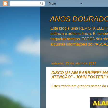
ANOS DOURADOS
Este blog é uma REVISTA ELET
infância e adolescência. E, tam
naqueles tempos. FOTOS dos símb
algumas informações do PAS
sábado, 15 de abril de 2017
DISCO (ALAIN BARRIÈRE/"M
ATENÇÃO" - JOHN FOSTER/"
Estes três foram grandes nomes da