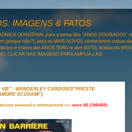
: IMAGENS & FATOS
RÔNICA QUINZENAL para a turma dos "ANOS DOURADOS" rel
bém (porque não?), para os MAIS NOVOS conhecerem coisas da
olos e ícones dos ANOS 50/60 (e dos 40/70), tiradas da WEB 
SADO. CLICAR NAS IMAGENS PARA AMPLIÁ-LAS
A VIE" - WANDERLEY CARDOSO/"PRESTE
AMORE SCUSAMI")
música nacional e internacional
nos
anos 60 (1964/65)
.