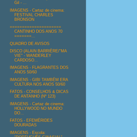
Gil - ...
IMAGENS - Cartaz de cinema:
FESTIVAL CHARLES
BRONSON
=====================
CANTINHO DOS ANOS 70
=======...
QUADRO DE AVISOS
DISCO (ALAIN BARRIÈRE/"MA
VIE" - WANDERLEY
CARDOSO...
IMAGENS - FLAGRANTES DOS
ANOS 50/60
IMAGENS - GIBI TAMBÉM ERA
CULTURA NOS ANOS 50/60
FATOS - CONSELHOS & DICAS
DE ANTANHO (Nº 123)
IMAGENS - Cartaz de cinema:
HOLLYWOOD NO MUNDO
DO...
FATOS - EFEMÉRIDES
DOURADAS
IMAGENS - Escola: