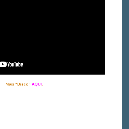
Mais
"Disco"
AQUI
.