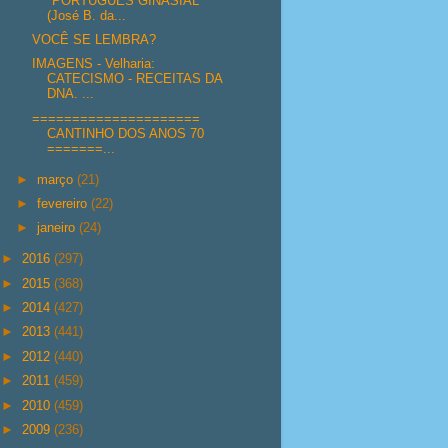
"PORTUGUÊS GINASIAL"
(José B. da...
VOCÊ SE LEMBRA?
IMAGENS - Velharia:
CATECISMO - RECEITAS DA
DNA. ...
=====================
CANTINHO DOS ANOS 70
=======...
►
março
(21)
►
fevereiro
(22)
►
janeiro
(24)
►
2016
(297)
►
2015
(368)
►
2014
(427)
►
2013
(441)
►
2012
(440)
►
2011
(459)
►
2010
(459)
►
2009
(236)