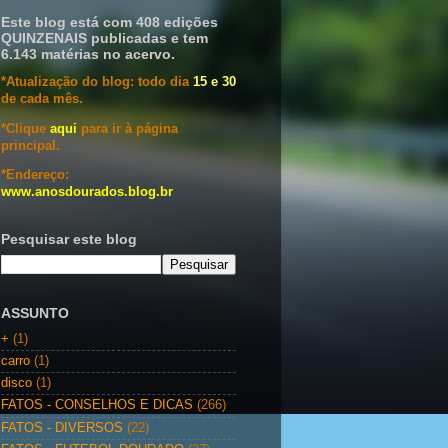
Este blog está com 408 edições
QUINZENAIS publicadas e tem
6.143 matérias no acervo.
*Atualização do blog: todo dia
15 e 30
de cada mês.
*Clique
aqui
para ir à página
principal.
*Endereço:
www.anosdourados.blog.br
Pesquisar este blog
ASSUNTO
+
(1)
carro
(1)
disco
(1)
FATOS - CONSELHOS E DICAS
(266)
FATOS - DIVERSOS
(22)