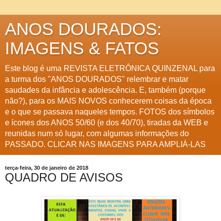
ANOS DOURADOS:
IMAGENS & FATOS
Este blog é uma REVISTA ELETRÔNICA QUINZENAL para
a turma dos "ANOS DOURADOS" relembrar e matar
saudades da infância e adolescência. E, também (porque
não?), para os MAIS NOVOS conhecerem coisas da época
e o que se passava naqueles tempos. FOTOS dos símbolos
e ícones dos ANOS 50/60 (e dos 40/70), tiradas da WEB e
reunidas num só lugar, com algumas informações do
PASSADO. CLICAR NAS IMAGENS PARA AMPLIÁ-LAS
terça-feira, 30 de janeiro de 2018
QUADRO DE AVISOS