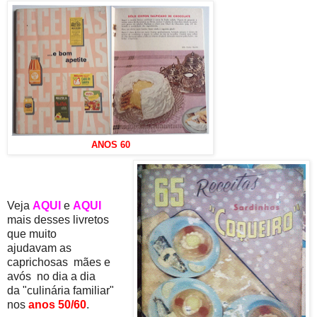
ANOS 60
Veja
AQUI
e
AQUI
mais desses livretos
que muito
ajudavam as
caprichosas mães e
avós no dia a dia
da "culinária familiar"
nos
anos 50/60
.