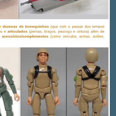
or
dezenas
de bonequinhos
(que com o passar dos tempos
os e
articulados
(pernas, braços, pescoço e cintura) além de
e
acessórios/complementos
(como veículos, armas, aviões,