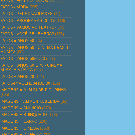
FATOS - FUTEBOL DOURADO
(27)
FATOS - MODA
(205)
FATOS - PERSONALIDADES
(11)
FATOS - PROGRAMAS DE TV
(166)
FATOS - VAMOS AO TEATRO?
(76)
FATOS - VOCÊ SE LEMBRA?
(173)
FATOS = ANOS 50
(24)
FATOS = ANOS 50 - CINEMA BRAS. E
MÚSICA
(80)
FATOS = ANOS 50/60/70
(327)
FATOS = ANOS 60 E 70 - CINEMA
BRAS. E MÚSICA
(297)
FATOS = ANOS 70
(121)
FATOS/IMAGENS ANOS 80
(162)
IMAGENS = ÁLBUM DE FIGURINHA
(105)
IMAGENS = ALIMENTO/BEBIDA
(35)
IMAGENS = ANÚNCIO
(370)
IMAGENS = BRINQUEDO
(170)
IMAGENS = CARRO
(236)
IMAGENS = CINEMA
(250)
IMAGENS = DINHEIRO
(21)