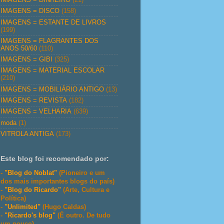
IMAGENS = DISCO
(158)
IMAGENS = ESTANTE DE LIVROS
(199)
IMAGENS = FLAGRANTES DOS
ANOS 50/60
(110)
IMAGENS = GIBI
(325)
IMAGENS = MATERIAL ESCOLAR
(210)
IMAGENS = MOBILIÁRIO ANTIGO
(13)
IMAGENS = REVISTA
(182)
IMAGENS = VELHARIA
(639)
moda
(1)
VITROLA ANTIGA
(173)
Este blog foi recomendado por:
-
"Blog do Noblat"
(Pioneiro e um
dos mais importantes blogs do país)
-
"Blog do Ricardo"
(Arte, Cultura e
Política)
-
"Unlimited"
(Hugo Caldas)
-
"Ricardo's blog"
(É outro. De tudo
um pouco)