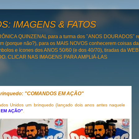
: IMAGENS & FATOS
RÔNICA QUINZENAL para a turma dos "ANOS DOURADOS" rel
bém (porque não?), para os MAIS NOVOS conhecerem coisas da
olos e ícones dos ANOS 50/60 (e dos 40/70), tiradas da WEB 
SADO. CLICAR NAS IMAGENS PARA AMPLIÁ-LAS
Brinquedo: "COMANDOS EM AÇÃO"
ados Unidos um brinquedo (lançado dois anos antes naquele
 EM AÇÃO"
.