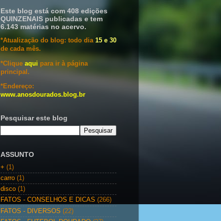
Este blog está com 408 edições
QUINZENAIS publicadas e tem
6.143 matérias no acervo.
*Atualização do blog: todo dia
15 e 30
de cada mês.
*Clique
aqui
para ir à página
principal.
*Endereço:
www.anosdourados.blog.br
Pesquisar este blog
ASSUNTO
+
(1)
carro
(1)
disco
(1)
FATOS - CONSELHOS E DICAS
(266)
FATOS - DIVERSOS
(22)