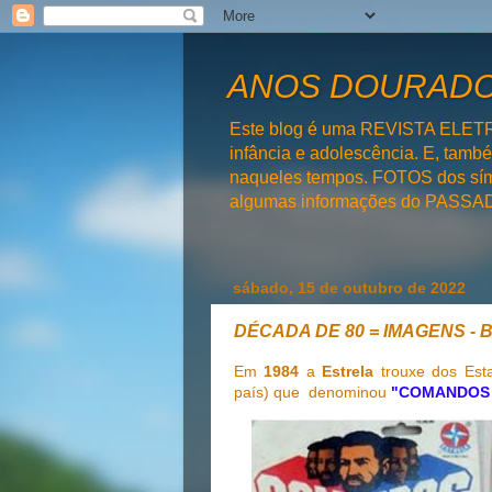
ANOS DOURADOS
Este blog é uma REVISTA ELET
infância e adolescência. E, tam
naqueles tempos. FOTOS dos símb
algumas informações do PAS
sábado, 15 de outubro de 2022
DÉCADA DE 80 = IMAGENS - 
Em
1984
a
Estrela
trouxe dos Est
país) que denominou
"COMANDOS