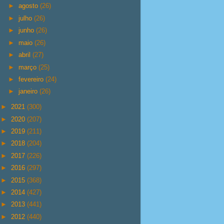
►
agosto
(26)
►
julho
(26)
►
junho
(26)
►
maio
(26)
►
abril
(27)
►
março
(25)
►
fevereiro
(24)
►
janeiro
(26)
►
2021
(300)
►
2020
(207)
►
2019
(211)
►
2018
(204)
►
2017
(226)
►
2016
(297)
►
2015
(368)
►
2014
(427)
►
2013
(441)
►
2012
(440)