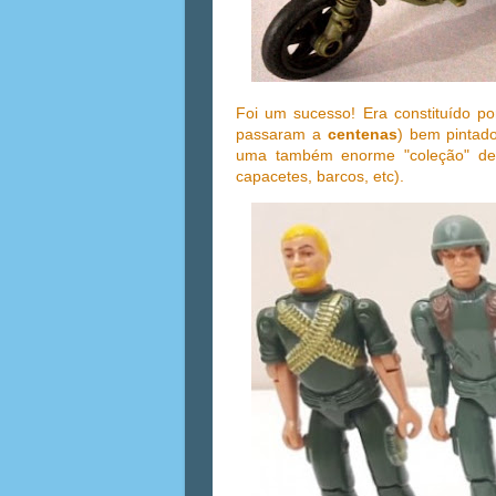
Foi um sucesso! Era constituído p
passaram a
centenas
) bem pintad
uma também enorme "coleção" d
capacetes, barcos, etc).