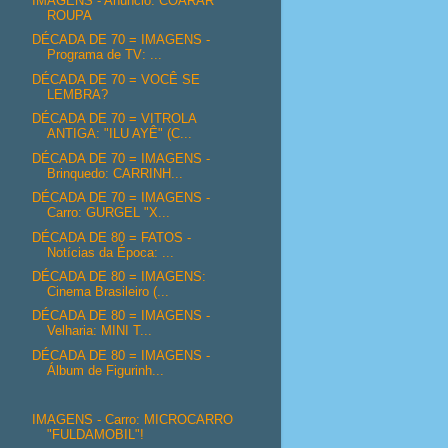
IMAGENS - Anúncio: COARAR
ROUPA
DÉCADA DE 70 = IMAGENS -
Programa de TV: ...
DÉCADA DE 70 = VOCÊ SE
LEMBRA?
DÉCADA DE 70 = VITROLA
ANTIGA: "ILU AYÊ" (C...
DÉCADA DE 70 = IMAGENS -
Brinquedo: CARRINH...
DÉCADA DE 70 = IMAGENS -
Carro: GURGEL "X...
DÉCADA DE 80 = FATOS -
Notícias da Época: ...
DÉCADA DE 80 = IMAGENS:
Cinema Brasileiro (...
DÉCADA DE 80 = IMAGENS -
Velharia: MINI T...
DÉCADA DE 80 = IMAGENS -
Álbum de Figurinh...
IMAGENS - Carro: MICROCARRO
"FULDAMOBIL"!