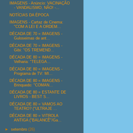
IMAGENS - Anúncio: VACINAÇÃO
- VANDALISMO, NÃO! -...
NOTÍCIAS DA ÉPOCA
IMAGENS - Cartaz de Cinema:
"COM A LEI E A ORDEM...
DÉCADA DE 70 = IMAGENS -
Guloseimas de ant...
DÉCADA DE 70 = IMAGENS -
Gibi: "OS TREMEND...
DÉCADA DE 80 = IMAGENS -
Velharia: "TELEGA...
DÉCADA DE 80 = IMAGENS -
Programa de TV: MI...
DÉCADA DE 80 = IMAGENS -
Brinquedo: "COMAN...
DÉCADA DE 80 = ESTANTE DE
LIVROS - BEST S...
DÉCADA DE 80 = VAMOS AO
TEATRO? ("ULTRAJE ...
DÉCADA DE 80 = VITROLA
ANTIGA ("BALANCÊ"/Ga...
►
setembro
(26)