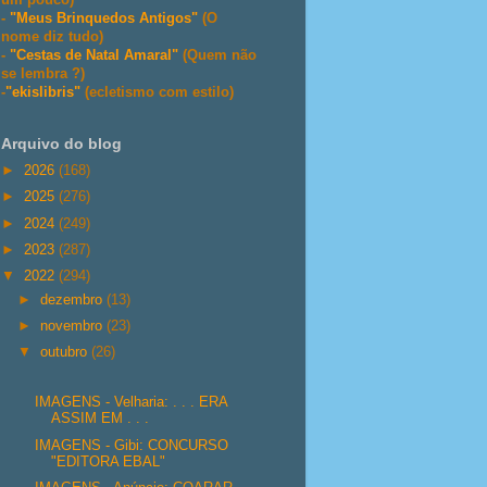
-
"Meus Brinquedos Antigos"
(O
nome diz tudo)
-
"Cestas de Natal Amaral"
(Quem não
se lembra ?)
-
"ekislibris"
(ecletismo com estilo)
Arquivo do blog
►
2026
(168)
►
2025
(276)
►
2024
(249)
►
2023
(287)
▼
2022
(294)
►
dezembro
(13)
►
novembro
(23)
▼
outubro
(26)
IMAGENS - Velharia: . . . ERA
ASSIM EM . . .
IMAGENS - Gibi: CONCURSO
"EDITORA EBAL"