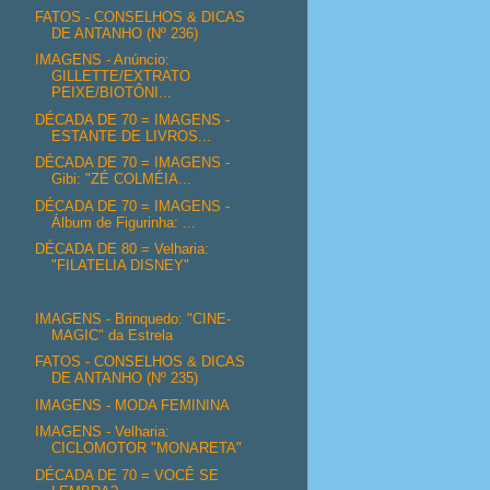
FATOS - CONSELHOS & DICAS
DE ANTANHO (Nº 236)
IMAGENS - Anúncio:
GILLETTE/EXTRATO
PEIXE/BIOTÔNI...
DÉCADA DE 70 = IMAGENS -
ESTANTE DE LIVROS...
DÉCADA DE 70 = IMAGENS -
Gibi: "ZÉ COLMÉIA...
DÉCADA DE 70 = IMAGENS -
Álbum de Figurinha: ...
DÉCADA DE 80 = Velharia:
"FILATELIA DISNEY"
IMAGENS - Brinquedo: "CINE-
MAGIC" da Estrela
FATOS - CONSELHOS & DICAS
DE ANTANHO (Nº 235)
IMAGENS - MODA FEMININA
IMAGENS - Velharia:
CICLOMOTOR "MONARETA"
DÉCADA DE 70 = VOCÊ SE