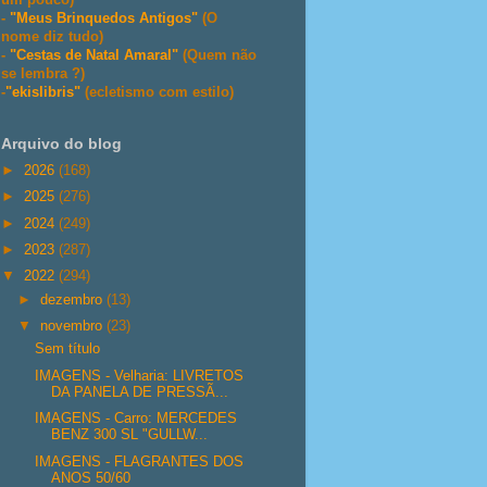
-
"Meus Brinquedos Antigos"
(O
nome diz tudo)
-
"Cestas de Natal Amaral"
(Quem não
se lembra ?)
-
"ekislibris"
(ecletismo com estilo)
Arquivo do blog
►
2026
(168)
►
2025
(276)
►
2024
(249)
►
2023
(287)
▼
2022
(294)
►
dezembro
(13)
▼
novembro
(23)
Sem título
IMAGENS - Velharia: LIVRETOS
DA PANELA DE PRESSÃ...
IMAGENS - Carro: MERCEDES
BENZ 300 SL "GULLW...
IMAGENS - FLAGRANTES DOS
ANOS 50/60