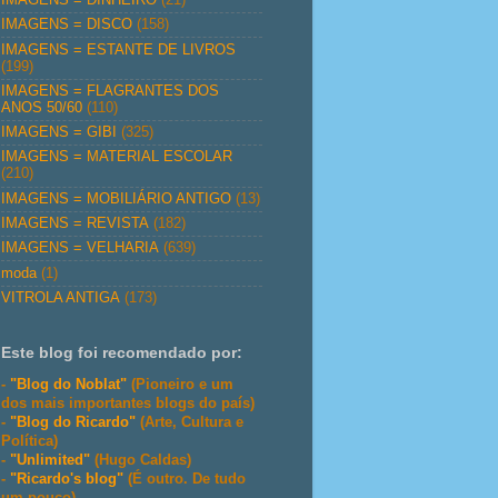
IMAGENS = DISCO
(158)
IMAGENS = ESTANTE DE LIVROS
(199)
IMAGENS = FLAGRANTES DOS
ANOS 50/60
(110)
IMAGENS = GIBI
(325)
IMAGENS = MATERIAL ESCOLAR
(210)
IMAGENS = MOBILIÁRIO ANTIGO
(13)
IMAGENS = REVISTA
(182)
IMAGENS = VELHARIA
(639)
moda
(1)
VITROLA ANTIGA
(173)
Este blog foi recomendado por:
-
"Blog do Noblat"
(Pioneiro e um
dos mais importantes blogs do país)
-
"Blog do Ricardo"
(Arte, Cultura e
Política)
-
"Unlimited"
(Hugo Caldas)
-
"Ricardo's blog"
(É outro. De tudo
um pouco)