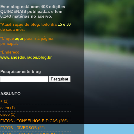
Este blog está com 408 edições
QUINZENAIS publicadas e tem
6.143 matérias no acervo.
*Atualização do blog: todo dia
15 e 30
de cada mês.
*Clique
aqui
para ir à página
principal.
*Endereço:
www.anosdourados.blog.br
Pesquisar este blog
ASSUNTO
+
(1)
carro
(1)
disco
(1)
FATOS - CONSELHOS E DICAS
(266)
FATOS - DIVERSOS
(22)