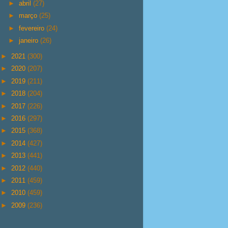
►
abril
(27)
►
março
(25)
►
fevereiro
(24)
►
janeiro
(26)
►
2021
(300)
►
2020
(207)
►
2019
(211)
►
2018
(204)
►
2017
(226)
►
2016
(297)
►
2015
(368)
►
2014
(427)
►
2013
(441)
►
2012
(440)
►
2011
(459)
►
2010
(459)
►
2009
(236)