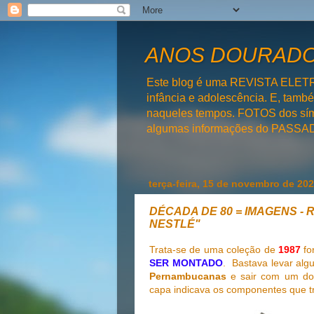
ANOS DOURADOS
Este blog é uma REVISTA ELET
infância e adolescência. E, tam
naqueles tempos. FOTOS dos símb
algumas informações do PAS
terça-feira, 15 de novembro de 20
DÉCADA DE 80 = IMAGENS - 
NESTLÉ"
Trata-se de uma coleção de
1987
fo
SER MONTADO
. Bastava levar al
Pernambucanas
e sair com um dos
capa indicava os componentes que tra