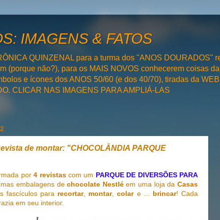
: IMAGENS & FATOS
RÔNICA QUINZENAL para a turma dos "ANOS DOURADOS" rel
bém (porque não?), para os MAIS NOVOS conhecerem coisas da
olos e ícones dos ANOS 50/60 (e dos 40/70), tiradas da WEB 
SADO. CLICAR NAS IMAGENS PARA AMPLIÁ-LAS
22
Revista de montar: "CHOCOLÂNDIA PARQUE
rmada por
4 revistas
com um
PARQUE DE DIVERSÕES PARA
gumas embalagens de
chocolate Nestlé
em uma loja da
Casas
 fascículos para
recortar
,
montar
,
colar
e ...
brincar
! Cada
zia em seu interior.