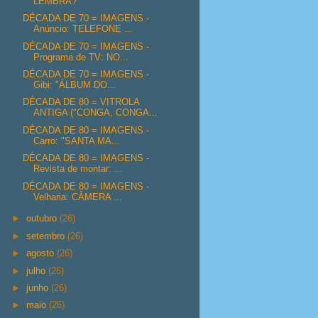
LEMBRA?
DÉCADA DE 70 = IMAGENS -
Anúncio: TELEFONE ...
DÉCADA DE 70 = IMAGENS -
Programa de TV: NO...
DÉCADA DE 70 = IMAGENS -
Gibi: "ÁLBUM DO...
DÉCADA DE 80 = VITROLA
ANTIGA ("CONGA, CONGA...
DÉCADA DE 80 = IMAGENS -
Carro: "SANTA MA...
DÉCADA DE 80 = IMAGENS -
Revista de montar: ...
DÉCADA DE 80 = IMAGENS -
Velharia: CÂMERA ...
►
outubro
(26)
►
setembro
(26)
►
agosto
(26)
►
julho
(26)
►
junho
(26)
►
maio
(26)