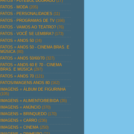
FATOS - FUTEBOL DOURADO
(27)
FATOS - MODA
(205)
FATOS - PERSONALIDADES
(11)
FATOS - PROGRAMAS DE TV
(166)
FATOS - VAMOS AO TEATRO?
(76)
FATOS - VOCÊ SE LEMBRA?
(173)
FATOS = ANOS 50
(24)
FATOS = ANOS 50 - CINEMA BRAS. E
MÚSICA
(80)
FATOS = ANOS 50/60/70
(327)
FATOS = ANOS 60 E 70 - CINEMA
BRAS. E MÚSICA
(297)
FATOS = ANOS 70
(121)
FATOS/IMAGENS ANOS 80
(162)
IMAGENS = ÁLBUM DE FIGURINHA
(105)
IMAGENS = ALIMENTO/BEBIDA
(35)
IMAGENS = ANÚNCIO
(370)
IMAGENS = BRINQUEDO
(170)
IMAGENS = CARRO
(236)
IMAGENS = CINEMA
(250)
IMAGENS = DINHEIRO
(21)