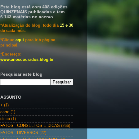
Este blog está com 408 edições
QUINZENAIS publicadas e tem
6.143 matérias no acervo.
*Atualização do blog: todo dia
15 e 30
de cada mês.
*Clique
aqui
para ir à página
principal.
*Endereço:
www.anosdourados.blog.br
Pesquisar este blog
ASSUNTO
+
(1)
carro
(1)
disco
(1)
FATOS - CONSELHOS E DICAS
(266)
FATOS - DIVERSOS
(22)