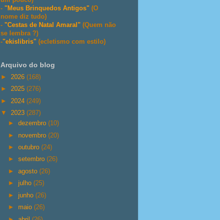
-
"Meus Brinquedos Antigos"
(O
nome diz tudo)
-
"Cestas de Natal Amaral"
(Quem não
se lembra ?)
-
"ekislibris"
(ecletismo com estilo)
Arquivo do blog
►
2026
(168)
►
2025
(276)
►
2024
(249)
▼
2023
(287)
►
dezembro
(10)
►
novembro
(20)
►
outubro
(24)
►
setembro
(26)
►
agosto
(26)
►
julho
(25)
►
junho
(26)
►
maio
(26)
►
abril
(26)