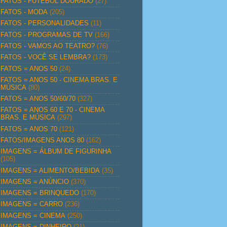
FATOS - FUTEBOL DOURADO
(27)
FATOS - MODA
(205)
FATOS - PERSONALIDADES
(11)
FATOS - PROGRAMAS DE TV
(166)
FATOS - VAMOS AO TEATRO?
(76)
FATOS - VOCÊ SE LEMBRA?
(173)
FATOS = ANOS 50
(24)
FATOS = ANOS 50 - CINEMA BRAS. E
MÚSICA
(80)
FATOS = ANOS 50/60/70
(327)
FATOS = ANOS 60 E 70 - CINEMA
BRAS. E MÚSICA
(297)
FATOS = ANOS 70
(121)
FATOS/IMAGENS ANOS 80
(162)
IMAGENS = ÁLBUM DE FIGURINHA
(105)
IMAGENS = ALIMENTO/BEBIDA
(35)
IMAGENS = ANÚNCIO
(370)
IMAGENS = BRINQUEDO
(170)
IMAGENS = CARRO
(236)
IMAGENS = CINEMA
(250)
IMAGENS = DINHEIRO
(21)