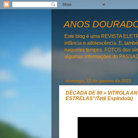
ANOS DOURADOS
Este blog é uma REVISTA ELET
infância e adolescência. E, tam
naqueles tempos. FOTOS dos símb
algumas informações do PAS
domingo, 15 de janeiro de 2023
DÉCADA DE 80 = VITROLA ANT
ESTRELAS"/Tetê Espíndola)