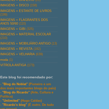
IMAGENS = DISCO
(158)
IMAGENS = ESTANTE DE LIVROS
(199)
IMAGENS = FLAGRANTES DOS
ANOS 50/60
(110)
IMAGENS = GIBI
(325)
IMAGENS = MATERIAL ESCOLAR
(210)
IMAGENS = MOBILIÁRIO ANTIGO
(13)
IMAGENS = REVISTA
(182)
IMAGENS = VELHARIA
(639)
moda
(1)
VITROLA ANTIGA
(173)
Este blog foi recomendado por:
-
"Blog do Noblat"
(Pioneiro e um
dos mais importantes blogs do país)
-
"Blog do Ricardo"
(Arte, Cultura e
Política)
-
"Unlimited"
(Hugo Caldas)
-
"Ricardo's blog"
(É outro. De tudo
um pouco)