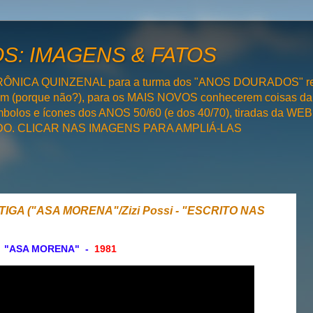
: IMAGENS & FATOS
RÔNICA QUINZENAL para a turma dos "ANOS DOURADOS" rel
bém (porque não?), para os MAIS NOVOS conhecerem coisas da
olos e ícones dos ANOS 50/60 (e dos 40/70), tiradas da WEB 
SADO. CLICAR NAS IMAGENS PARA AMPLIÁ-LAS
IGA ("ASA MORENA"/Zizi Possi - "ESCRITO NAS
"ASA MORENA" -
1981