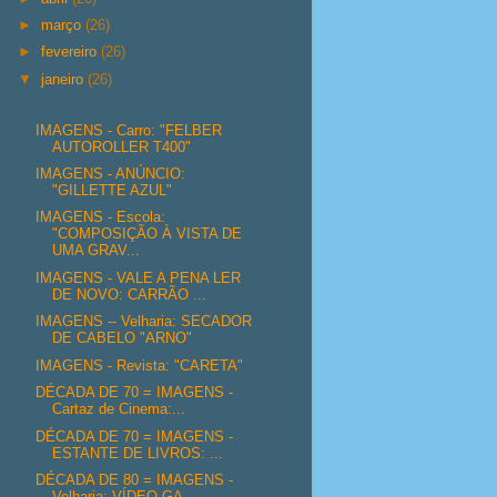
►
março
(26)
►
fevereiro
(26)
▼
janeiro
(26)
IMAGENS - Carro: "FELBER
AUTOROLLER T400"
IMAGENS - ANÚNCIO:
"GILLETTE AZUL"
IMAGENS - Escola:
"COMPOSIÇÃO À VISTA DE
UMA GRAV...
IMAGENS - VALE A PENA LER
DE NOVO: CARRÃO ...
IMAGENS -- Velharia: SECADOR
DE CABELO "ARNO"
IMAGENS - Revista: "CARETA"
DÉCADA DE 70 = IMAGENS -
Cartaz de Cinema:...
DÉCADA DE 70 = IMAGENS -
ESTANTE DE LIVROS: ...
DÉCADA DE 80 = IMAGENS -
Velharia: VÍDEO GA...