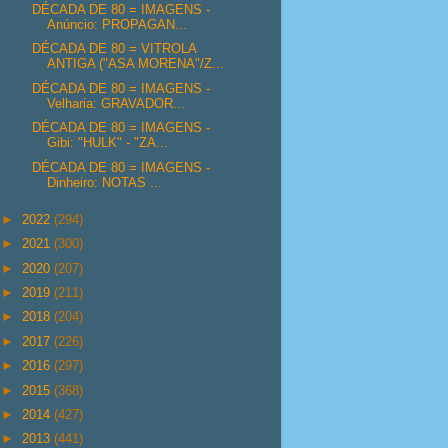
DÉCADA DE 80 = IMAGENS -
Anúncio: PROPAGAN...
DÉCADA DE 80 = VITROLA
ANTIGA ("ASA MORENA"/Z...
DÉCADA DE 80 = IMAGENS -
Velharia: GRAVADOR...
DÉCADA DE 80 = IMAGENS -
Gibi: "HULK" - "ZA...
DÉCADA DE 80 = IMAGENS -
Dinheiro: NOTAS ...
►
2022
(294)
►
2021
(300)
►
2020
(207)
►
2019
(211)
►
2018
(204)
►
2017
(226)
►
2016
(297)
►
2015
(368)
►
2014
(427)
►
2013
(441)