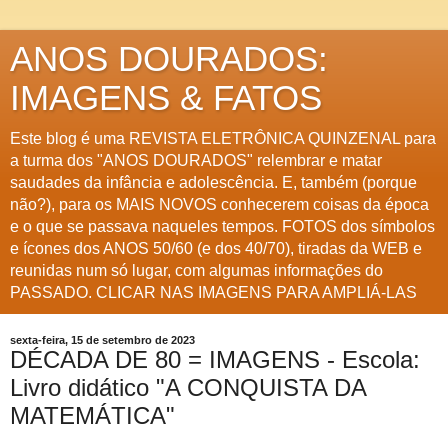
ANOS DOURADOS:
IMAGENS & FATOS
Este blog é uma REVISTA ELETRÔNICA QUINZENAL para
a turma dos "ANOS DOURADOS" relembrar e matar
saudades da infância e adolescência. E, também (porque
não?), para os MAIS NOVOS conhecerem coisas da época
e o que se passava naqueles tempos. FOTOS dos símbolos
e ícones dos ANOS 50/60 (e dos 40/70), tiradas da WEB e
reunidas num só lugar, com algumas informações do
PASSADO. CLICAR NAS IMAGENS PARA AMPLIÁ-LAS
sexta-feira, 15 de setembro de 2023
DÉCADA DE 80 = IMAGENS - Escola:
Livro didático "A CONQUISTA DA
MATEMÁTICA"