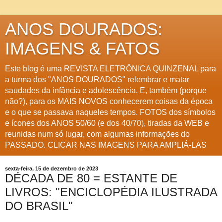
ANOS DOURADOS:
IMAGENS & FATOS
Este blog é uma REVISTA ELETRÔNICA QUINZENAL para
a turma dos "ANOS DOURADOS" relembrar e matar
saudades da infância e adolescência. E, também (porque
não?), para os MAIS NOVOS conhecerem coisas da época
e o que se passava naqueles tempos. FOTOS dos símbolos
e ícones dos ANOS 50/60 (e dos 40/70), tiradas da WEB e
reunidas num só lugar, com algumas informações do
PASSADO. CLICAR NAS IMAGENS PARA AMPLIÁ-LAS
sexta-feira, 15 de dezembro de 2023
DÉCADA DE 80 = ESTANTE DE
LIVROS: "ENCICLOPÉDIA ILUSTRADA
DO BRASIL"