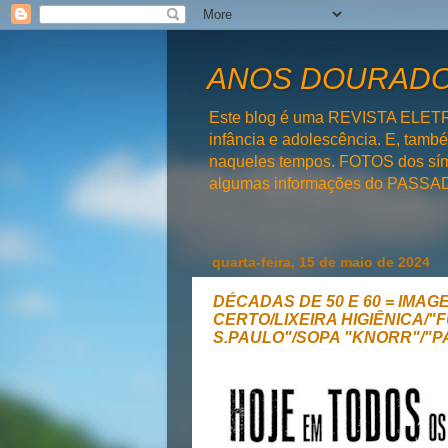
ANOS DOURADOS
Este blog é uma REVISTA ELET
infância e adolescência. E, tam
naqueles tempos. FOTOS dos símb
algumas informações do PAS
quarta-feira, 15 de maio de 2024
DÉCADAS DE 50 E 60 = IMAGE
CERTO/LIXEIRA HIGIÊNICA/
S.PAULO"/SOPA "KNORR"/"P