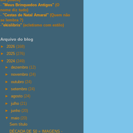
-
"Meus Brinquedos Antigos"
(O
nome diz tudo)
-
"Cestas de Natal Amaral"
(Quem não
se lembra ?)
-
"ekislibris"
(ecletismo com estilo)
Arquivo do blog
►
2026
(168)
►
2025
(276)
▼
2024
(249)
►
dezembro
(12)
►
novembro
(24)
►
outubro
(24)
►
setembro
(24)
►
agosto
(24)
►
julho
(21)
►
junho
(20)
▼
maio
(20)
Sem título
DÉCADA DE 50 = IMAGENS -