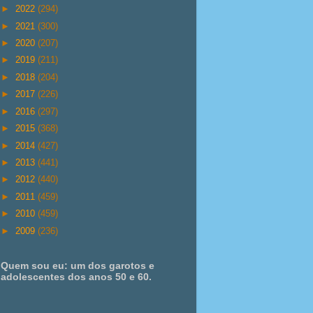
►
2022
(294)
►
2021
(300)
►
2020
(207)
►
2019
(211)
►
2018
(204)
►
2017
(226)
►
2016
(297)
►
2015
(368)
►
2014
(427)
►
2013
(441)
►
2012
(440)
►
2011
(459)
►
2010
(459)
►
2009
(236)
Quem sou eu: um dos garotos e
adolescentes dos anos 50 e 60.