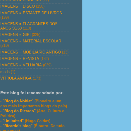
IMAGENS = DISCO
(158)
IMAGENS = ESTANTE DE LIVROS
(199)
IMAGENS = FLAGRANTES DOS
ANOS 50/60
(110)
IMAGENS = GIBI
(325)
IMAGENS = MATERIAL ESCOLAR
(210)
IMAGENS = MOBILIÁRIO ANTIGO
(13)
IMAGENS = REVISTA
(182)
IMAGENS = VELHARIA
(639)
moda
(1)
VITROLA ANTIGA
(173)
Este blog foi recomendado por:
-
"Blog do Noblat"
(Pioneiro e um
dos mais importantes blogs do país)
-
"Blog do Ricardo"
(Arte, Cultura e
Política)
-
"Unlimited"
(Hugo Caldas)
-
"Ricardo's blog"
(É outro. De tudo
um pouco)