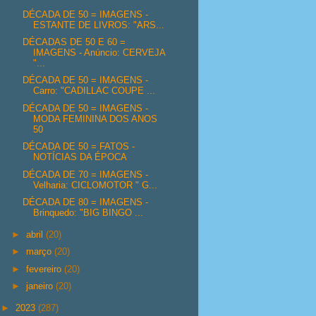
DÉCADA DE 50 = IMAGENS -
ESTANTE DE LIVROS: "ARS...
DÉCADAS DE 50 E 60 =
IMAGENS - Anúncio: CERVEJA
"...
DÉCADA DE 50 = IMAGENS -
Carro: "CADILLAC COUPE ...
DÉCADA DE 50 = IMAGENS -
MODA FEMININA DOS ANOS
50
DÉCADA DE 50 = FATOS -
NOTÍCIAS DA ÉPOCA
DÉCADA DE 70 = IMAGENS -
Velharia: CICLOMOTOR " G...
DÉCADA DE 80 = IMAGENS -
Brinquedo: "BIG BINGO ...
►
abril
(20)
►
março
(20)
►
fevereiro
(20)
►
janeiro
(20)
►
2023
(287)