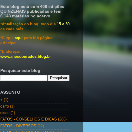
Este blog está com 408 edições
QUINZENAIS publicadas e tem
6.143 matérias no acervo.
*Atualização do blog: todo dia
15 e 30
de cada mês.
*Clique
aqui
para ir à página
principal.
*Endereço:
www.anosdourados.blog.br
Pesquisar este blog
ASSUNTO
+
(1)
carro
(1)
disco
(1)
FATOS - CONSELHOS E DICAS
(266)
FATOS - DIVERSOS
(22)