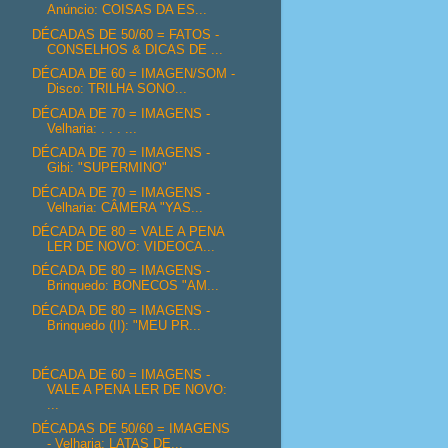
Anúncio: COISAS DA ES...
DÉCADAS DE 50/60 = FATOS -
CONSELHOS & DICAS DE ...
DÉCADA DE 60 = IMAGEN/SOM -
Disco: TRILHA SONO...
DÉCADA DE 70 = IMAGENS -
Velharia: . . . ...
DÉCADA DE 70 = IMAGENS -
Gibi: "SUPERMINO"
DÉCADA DE 70 = IMAGENS -
Velharia: CÂMERA "YAS...
DÉCADA DE 80 = VALE A PENA
LER DE NOVO: VIDEOCA...
DÉCADA DE 80 = IMAGENS -
Brinquedo: BONECOS "AM...
DÉCADA DE 80 = IMAGENS -
Brinquedo (II): "MEU PR...
DÉCADA DE 60 = IMAGENS -
VALE A PENA LER DE NOVO:
...
DÉCADAS DE 50/60 = IMAGENS
- Velharia: LATAS DE...