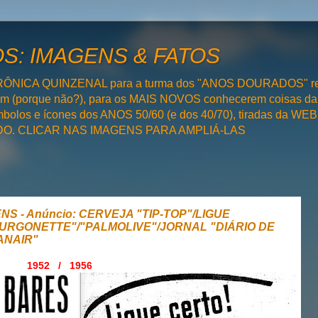
: IMAGENS & FATOS
RÔNICA QUINZENAL para a turma dos "ANOS DOURADOS" rel
bém (porque não?), para os MAIS NOVOS conhecerem coisas da
olos e ícones dos ANOS 50/60 (e dos 40/70), tiradas da WEB 
SADO. CLICAR NAS IMAGENS PARA AMPLIÁ-LAS
NS - Anúncio: CERVEJA "TIP-TOP"/LIGUE
"FURGONETTE"/"PALMOLIVE"/JORNAL "DIÁRIO DE
ANAIR"
1952 / 1956