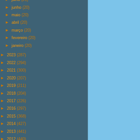
►
junho
(20)
►
maio
(20)
►
abril
(20)
►
março
(20)
►
fevereiro
(20)
►
janeiro
(20)
►
2023
(287)
►
2022
(294)
►
2021
(300)
►
2020
(207)
►
2019
(211)
►
2018
(204)
►
2017
(226)
►
2016
(297)
►
2015
(368)
►
2014
(427)
►
2013
(441)
►
2012
(440)