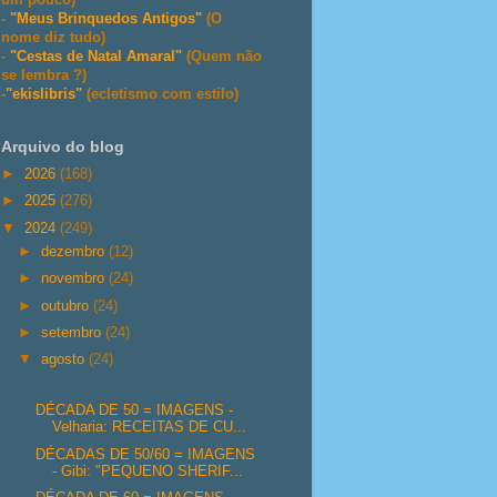
-
"Meus Brinquedos Antigos"
(O
nome diz tudo)
-
"Cestas de Natal Amaral"
(Quem não
se lembra ?)
-
"ekislibris"
(ecletismo com estilo)
Arquivo do blog
►
2026
(168)
►
2025
(276)
▼
2024
(249)
►
dezembro
(12)
►
novembro
(24)
►
outubro
(24)
►
setembro
(24)
▼
agosto
(24)
DÉCADA DE 50 = IMAGENS -
Velharia: RECEITAS DE CU...
DÉCADAS DE 50/60 = IMAGENS
- Gibi: "PEQUENO SHERIF...