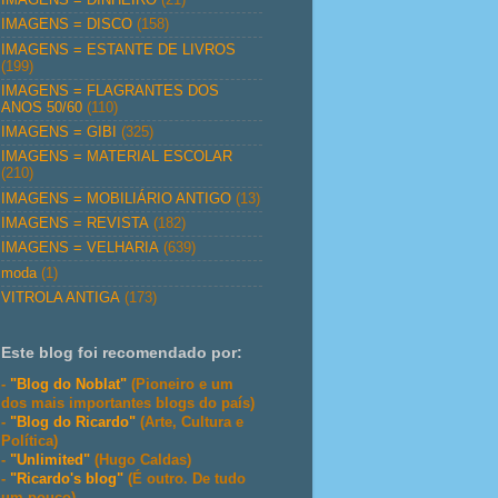
IMAGENS = DISCO
(158)
IMAGENS = ESTANTE DE LIVROS
(199)
IMAGENS = FLAGRANTES DOS
ANOS 50/60
(110)
IMAGENS = GIBI
(325)
IMAGENS = MATERIAL ESCOLAR
(210)
IMAGENS = MOBILIÁRIO ANTIGO
(13)
IMAGENS = REVISTA
(182)
IMAGENS = VELHARIA
(639)
moda
(1)
VITROLA ANTIGA
(173)
Este blog foi recomendado por:
-
"Blog do Noblat"
(Pioneiro e um
dos mais importantes blogs do país)
-
"Blog do Ricardo"
(Arte, Cultura e
Política)
-
"Unlimited"
(Hugo Caldas)
-
"Ricardo's blog"
(É outro. De tudo
um pouco)