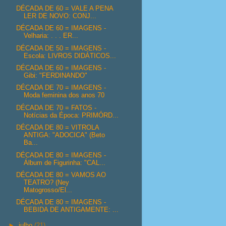
DÉCADA DE 60 = VALE A PENA
LER DE NOVO: CONJ...
DÉCADA DE 60 = IMAGENS -
Velharia: . . . ER...
DÉCADA DE 50 = IMAGENS -
Escola: LIVROS DIDÁTICOS...
DÉCADA DE 60 = IMAGENS -
Gibi: "FERDINANDO"
DÉCADA DE 70 = IMAGENS -
Moda feminina dos anos 70
DÉCADA DE 70 = FATOS -
Notícias da Época: PRIMÓRD...
DÉCADA DE 80 = VITROLA
ANTIGA: "ADOCICA" (Beto
Ba...
DÉCADA DE 80 = IMAGENS -
Álbum de Figurinha: "CAL...
DÉCADA DE 80 = VAMOS AO
TEATRO? (Ney
Matogrosso/El...
DÉCADA DE 80 = IMAGENS -
BEBIDA DE ANTIGAMENTE: ...
►
julho
(21)