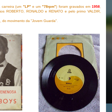
 carreira
(um
"LP"
e um
"78rpm"
) foram gravados em
1958
,
rmãos ROBERTO, RONALDO e RENATO e pelo primo VALDIR,
e, do movimento da "Jovem Guarda".