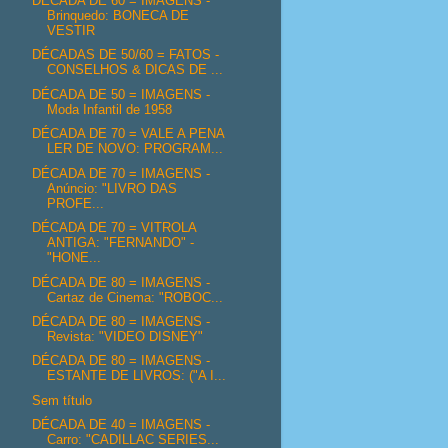
DÉCADA DE 60 = IMAGENS -
Brinquedo: BONECA DE
VESTIR
DÉCADAS DE 50/60 = FATOS -
CONSELHOS & DICAS DE ...
DÉCADA DE 50 = IMAGENS -
Moda Infantil de 1958
DÉCADA DE 70 = VALE A PENA
LER DE NOVO: PROGRAM...
DÉCADA DE 70 = IMAGENS -
Anúncio: "LIVRO DAS
PROFE...
DÉCADA DE 70 = VITROLA
ANTIGA: "FERNANDO" -
"HONE...
DÉCADA DE 80 = IMAGENS -
Cartaz de Cinema: "ROBOC...
DÉCADA DE 80 = IMAGENS -
Revista: "VIDEO DISNEY"
DÉCADA DE 80 = IMAGENS -
ESTANTE DE LIVROS: ("A I...
Sem título
DÉCADA DE 40 = IMAGENS -
Carro: "CADILLAC SERIES...