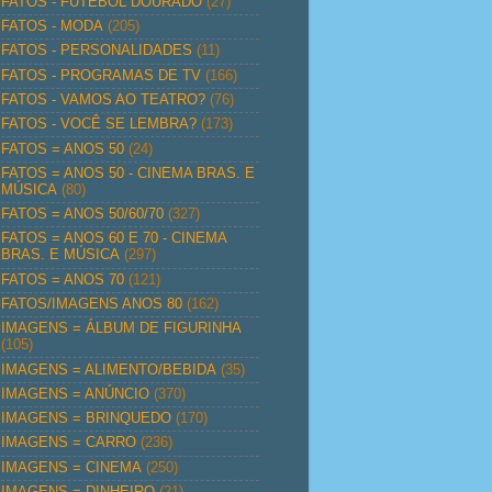
FATOS - FUTEBOL DOURADO
(27)
FATOS - MODA
(205)
FATOS - PERSONALIDADES
(11)
FATOS - PROGRAMAS DE TV
(166)
FATOS - VAMOS AO TEATRO?
(76)
FATOS - VOCÊ SE LEMBRA?
(173)
FATOS = ANOS 50
(24)
FATOS = ANOS 50 - CINEMA BRAS. E
MÚSICA
(80)
FATOS = ANOS 50/60/70
(327)
FATOS = ANOS 60 E 70 - CINEMA
BRAS. E MÚSICA
(297)
FATOS = ANOS 70
(121)
FATOS/IMAGENS ANOS 80
(162)
IMAGENS = ÁLBUM DE FIGURINHA
(105)
IMAGENS = ALIMENTO/BEBIDA
(35)
IMAGENS = ANÚNCIO
(370)
IMAGENS = BRINQUEDO
(170)
IMAGENS = CARRO
(236)
IMAGENS = CINEMA
(250)
IMAGENS = DINHEIRO
(21)