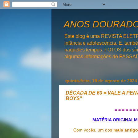
ANOS DOURADOS
Este blog é uma REVISTA ELET
infância e adolescência. E, tam
naqueles tempos. FOTOS dos símb
algumas informações do PAS
quinta-feira, 15 de agosto de 2024
DÉCADA DE 60 = VALE A PE
BOYS"
= = = = = = 
MATÉRIA ORIGINALM
Com vocês, um dos
mais antigo