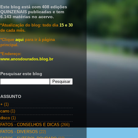
Este blog está com 408 edições
QUINZENAIS publicadas e tem
6.143 matérias no acervo.
*Atualização do blog: todo dia
15 e 30
de cada mês.
*Clique
aqui
para ir à página
principal.
*Endereço:
www.anosdourados.blog.br
Pesquisar este blog
ASSUNTO
+
(1)
carro
(1)
disco
(1)
FATOS - CONSELHOS E DICAS
(266)
FATOS - DIVERSOS
(22)