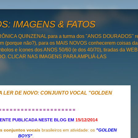
: IMAGENS & FATOS
RÔNICA QUINZENAL para a turma dos "ANOS DOURADOS" rel
bém (porque não?), para os MAIS NOVOS conhecerem coisas da
olos e ícones dos ANOS 50/60 (e dos 40/70), tiradas da WEB 
SADO. CLICAR NAS IMAGENS PARA AMPLIÁ-LAS
NA LER DE NOVO: CONJUNTO VOCAL "GOLDEN
= = = = = = = = = = = = = = = = = = = = =
ENTE PUBLICADA NESTE BLOG EM
15/12/2014
s conjuntos vocais
brasileiros em atividade: os
"GOLDEN
BOYS"
.