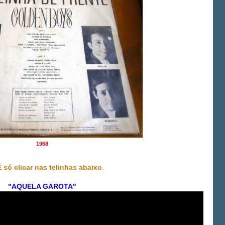
1968
É só clicar nas telinhas abaixo
.
"AQUELA GAROTA"