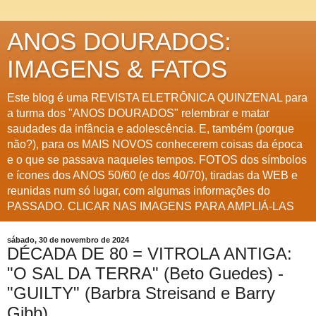
ANOS DOURADOS:
IMAGENS & FATOS
Este blog é uma REVISTA ELETRÔNICA QUINZENAL para
a turma dos "ANOS DOURADOS" relembrar e matar
saudades da infância e adolescência. E, também (porque
não?), para os MAIS NOVOS conhecerem coisas da época
e o que se passava naqueles tempos. FOTOS dos símbolos
e ícones dos ANOS 50/60 (e dos 40/70), tiradas da WEB e
reunidas num só lugar, com algumas informações do
PASSADO. CLICAR NAS IMAGENS PARA AMPLIÁ-LAS
sábado, 30 de novembro de 2024
DÉCADA DE 80 = VITROLA ANTIGA:
"O SAL DA TERRA" (Beto Guedes) -
"GUILTY" (Barbra Streisand e Barry
Gibb)