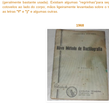
(geralmente bastante usada). Existiam algumas "regrinhas"para seg
cotovelos ao lado do corpo; mãos ligeiramente levantadas sobre o t
as letras
"f"
e
"j"
e algumas outras.
1968