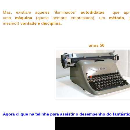
Mas, existiam aqueles "iluminados"
autodidatas
que apr
uma
máquina
(quase sempre emprestada), um
método
,
p
mesmo!)
vontade e disciplina.
anos 50
Agora clique na telinha para assistir o desempenho do fantást