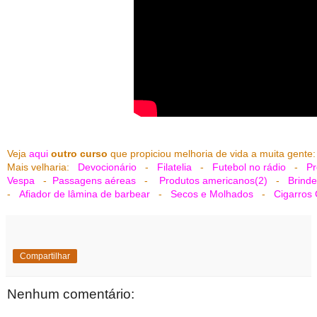
Veja
aqui
outro curso
que propiciou melhoria de vida a muita gente
Mais velharia:
Devocionário
-
Filatelia
-
Futebol no rádio
-
Pr
Vespa
-
Passagens aéreas
-
Produtos americanos(2)
-
Brinde
-
Afiador de lâmina de barbear
-
Secos e Molhados
-
Cigarros 
Compartilhar
Nenhum comentário: