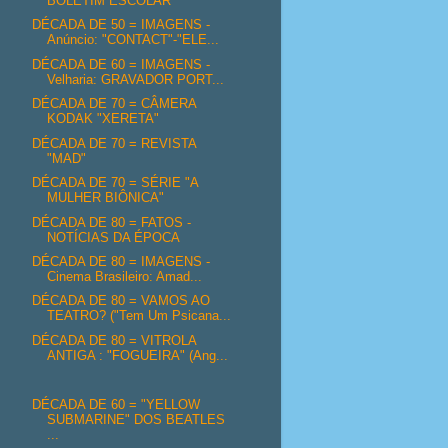
BOLETIM ESCOLAR
DÉCADA DE 50 = IMAGENS -
Anúncio: "CONTACT"-"ELE...
DÉCADA DE 60 = IMAGENS -
Velharia: GRAVADOR PORT...
DÉCADA DE 70 = CÂMERA
KODAK "XERETA"
DÉCADA DE 70 = REVISTA
"MAD"
DÉCADA DE 70 = SÉRIE "A
MULHER BIÔNICA"
DÉCADA DE 80 = FATOS -
NOTÍCIAS DA ÉPOCA
DÉCADA DE 80 = IMAGENS -
Cinema Brasileiro: Amad...
DÉCADA DE 80 = VAMOS AO
TEATRO? ("Tem Um Psicana...
DÉCADA DE 80 = VITROLA
ANTIGA : "FOGUEIRA" (Ang...
DÉCADA DE 60 = "YELLOW
SUBMARINE" DOS BEATLES
...