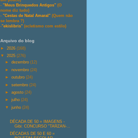
-
"Meus Brinquedos Antigos"
(O
nome diz tudo)
-
"Cestas de Natal Amaral"
(Quem não
se lembra ?)
-
"ekislibris"
(ecletismo com estilo)
Arquivo do blog
►
2026
(168)
▼
2025
(276)
►
dezembro
(12)
►
novembro
(24)
►
outubro
(24)
►
setembro
(24)
►
agosto
(24)
►
julho
(24)
▼
junho
(24)
DÉCADA DE 50 = IMAGENS -
Gibi: CONCURSO "TARZAN-...
DÉCADAS DE 50 E 60 =