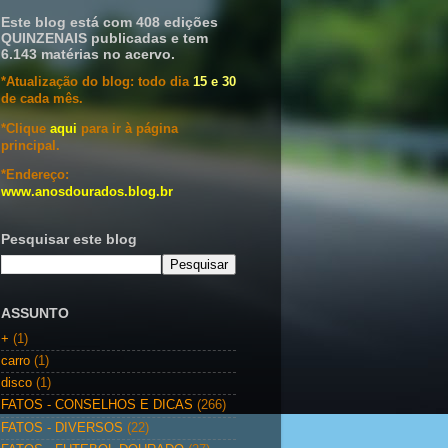
Este blog está com 408 edições
QUINZENAIS publicadas e tem
6.143 matérias no acervo.
*Atualização do blog: todo dia
15 e 30
de cada mês.
*Clique
aqui
para ir à página
principal.
*Endereço:
www.anosdourados.blog.br
Pesquisar este blog
ASSUNTO
+
(1)
carro
(1)
disco
(1)
FATOS - CONSELHOS E DICAS
(266)
FATOS - DIVERSOS
(22)