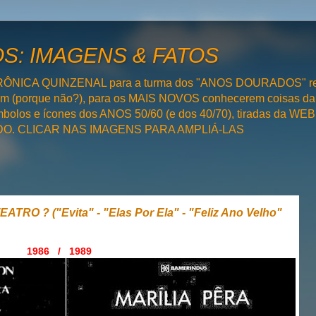
: IMAGENS & FATOS
RÔNICA QUINZENAL para a turma dos "ANOS DOURADOS" rel
bém (porque não?), para os MAIS NOVOS conhecerem coisas da
olos e ícones dos ANOS 50/60 (e dos 40/70), tiradas da WEB 
SADO. CLICAR NAS IMAGENS PARA AMPLIÁ-LAS
RO ? ("Evita" - "Elas Por Ela" - "Feliz Ano Velho"
1986 / 1989