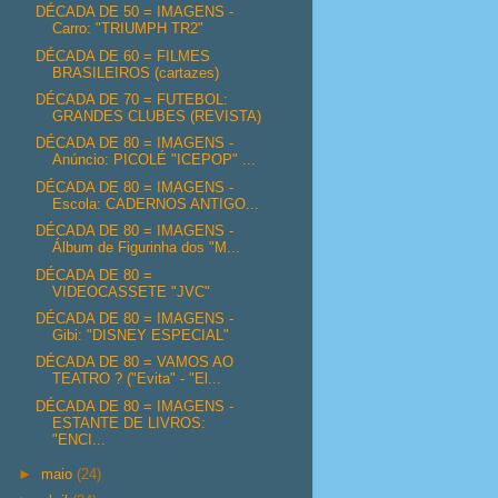
DÉCADA DE 50 = IMAGENS -
Carro: "TRIUMPH TR2"
DÉCADA DE 60 = FILMES
BRASILEIROS (cartazes)
DÉCADA DE 70 = FUTEBOL:
GRANDES CLUBES (REVISTA)
DÉCADA DE 80 = IMAGENS -
Anúncio: PICOLÉ "ICEPOP" ...
DÉCADA DE 80 = IMAGENS -
Escola: CADERNOS ANTIGO...
DÉCADA DE 80 = IMAGENS -
Álbum de Figurinha dos "M...
DÉCADA DE 80 =
VIDEOCASSETE "JVC"
DÉCADA DE 80 = IMAGENS -
Gibi: "DISNEY ESPECIAL"
DÉCADA DE 80 = VAMOS AO
TEATRO ? ("Evita" - "El...
DÉCADA DE 80 = IMAGENS -
ESTANTE DE LIVROS:
"ENCI...
►
maio
(24)