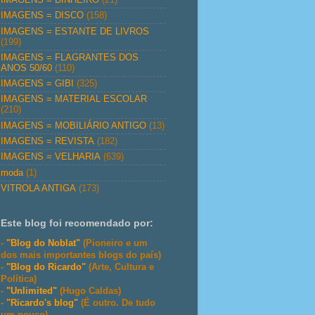
IMAGENS = DISCO
(158)
IMAGENS = ESTANTE DE LIVROS
(199)
IMAGENS = FLAGRANTES DOS
ANOS 50/60
(110)
IMAGENS = GIBI
(325)
IMAGENS = MATERIAL ESCOLAR
(210)
IMAGENS = MOBILIÁRIO ANTIGO
(13)
IMAGENS = REVISTA
(182)
IMAGENS = VELHARIA
(639)
moda
(1)
VITROLA ANTIGA
(173)
Este blog foi recomendado por:
-
"Blog do Noblat"
(Pioneiro e um
dos mais importantes blogs do país)
-
"Blog do Ricardo"
(Arte, Cultura e
Política)
-
"Unlimited"
(Hugo Caldas)
-
"Ricardo's blog"
(É outro. De tudo
um pouco)