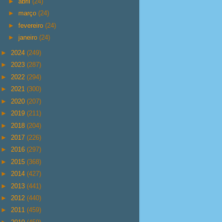
►
abril
(24)
►
março
(24)
►
fevereiro
(24)
►
janeiro
(24)
►
2024
(249)
►
2023
(287)
►
2022
(294)
►
2021
(300)
►
2020
(207)
►
2019
(211)
►
2018
(204)
►
2017
(226)
►
2016
(297)
►
2015
(368)
►
2014
(427)
►
2013
(441)
►
2012
(440)
►
2011
(459)