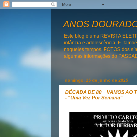
ANOS DOURADOS
Este blog é uma REVISTA ELET
infância e adolescência. E, tam
naqueles tempos. FOTOS dos símb
algumas informações do PAS
domingo, 15 de junho de 2025
DÉCADA DE 80 = VAMOS AO TEAT
- "Uma Vez Por Semana"