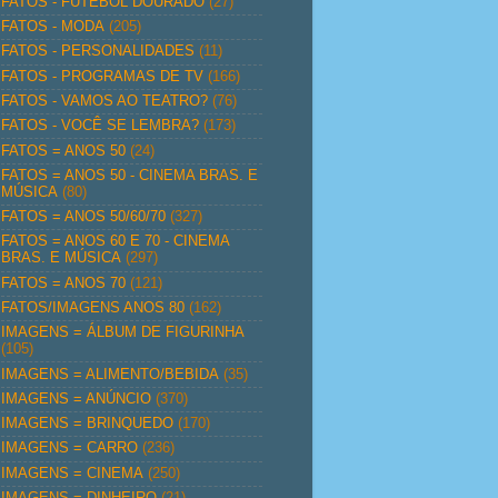
FATOS - FUTEBOL DOURADO
(27)
FATOS - MODA
(205)
FATOS - PERSONALIDADES
(11)
FATOS - PROGRAMAS DE TV
(166)
FATOS - VAMOS AO TEATRO?
(76)
FATOS - VOCÊ SE LEMBRA?
(173)
FATOS = ANOS 50
(24)
FATOS = ANOS 50 - CINEMA BRAS. E
MÚSICA
(80)
FATOS = ANOS 50/60/70
(327)
FATOS = ANOS 60 E 70 - CINEMA
BRAS. E MÚSICA
(297)
FATOS = ANOS 70
(121)
FATOS/IMAGENS ANOS 80
(162)
IMAGENS = ÁLBUM DE FIGURINHA
(105)
IMAGENS = ALIMENTO/BEBIDA
(35)
IMAGENS = ANÚNCIO
(370)
IMAGENS = BRINQUEDO
(170)
IMAGENS = CARRO
(236)
IMAGENS = CINEMA
(250)
IMAGENS = DINHEIRO
(21)