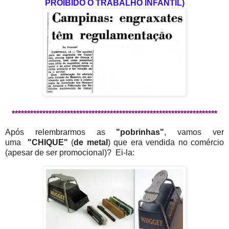
PROIBIDO O TRABALHO INFANTIL)
*******************************************************************
Após relembrarmos as
"pobrinhas"
, vamos ver
uma
"CHIQUE"
(
de metal
) que era vendida no comércio
(apesar de ser promocional)? Ei-la: