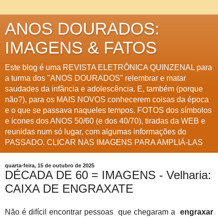
ANOS DOURADOS:
IMAGENS & FATOS
Este blog é uma REVISTA ELETRÔNICA QUINZENAL para
a turma dos "ANOS DOURADOS" relembrar e matar
saudades da infância e adolescência. E, também (porque
não?), para os MAIS NOVOS conhecerem coisas da época
e o que se passava naqueles tempos. FOTOS dos símbolos
e ícones dos ANOS 50/60 (e dos 40/70), tiradas da WEB e
reunidas num só lugar, com algumas informações do
PASSADO. CLICAR NAS IMAGENS PARA AMPLIÁ-LAS
quarta-feira, 15 de outubro de 2025
DÉCADA DE 60 = IMAGENS - Velharia:
CAIXA DE ENGRAXATE
Não é difícil encontrar pessoas que chegaram a
engraxar